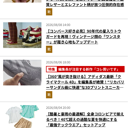
質レザーとエレファント柄が放つ圧倒的存在感
靴
2026/08/08 14:00
【コンバース好き必見】90年代の星入りトウ
ガードを再現！ヴィンテージ顔の「ワンスタ
ー」が履き心地もアップデート
靴
2026/08/06 18:00
特集
編集長が注目する新作「コレ買いです」
【360°風が突き抜ける】アディダス最新「ク
ライマクール 4D」を編集長が絶賛！“リカバリ
ーサンダル級に快適”な3Dプリントスニーカー
『コレ買いです』Vol.173
靴
2026/08/04 20:00
【酷暑と豪雨の最適解】全身コロンビアで揃え
るべき！40℃超えの過酷な夏を快適にする
「最強テックウエア」セットアップ