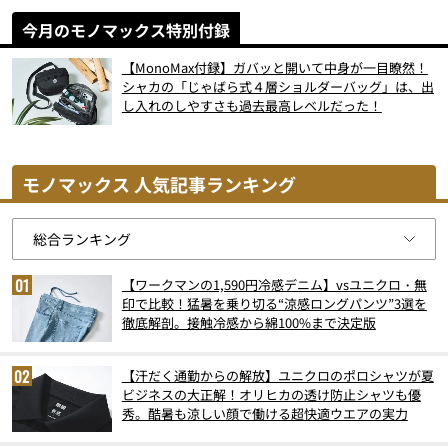
今月のモノマックス特別付録
【MonoMax付録】ガバッと開いて中身が一目瞭然！
シャカの「じゃばら式４層ショルダーバッグ」は、出
し入れのしやすさも過去最高レベルだった！
モノマックス 人気記事ランキング
【ワークマンの1,590円冷感デニム】vsユニクロ・無
印で比較！猛暑を乗り切る“涼感ロングパンツ”3選を
徹底解剖。接触冷感から綿100%まで決定版
【汗だく通勤からの解放】ユニクロのポロシャツが夏
ビジネスの大正解！オリヒカの透け防止シャツも優
秀。酷暑も涼しい顔で働ける超快適ウエアの実力