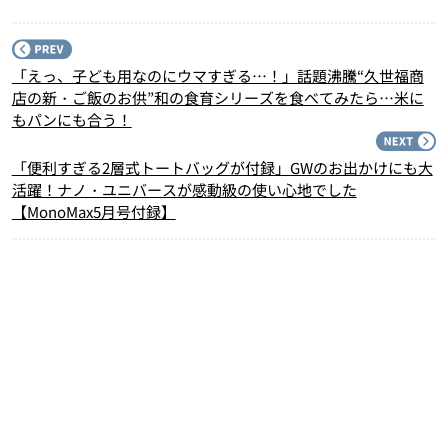
P
「えっ、子ども用なのにウマすぎる…！」話題沸騰“久世福商
店の新・ご飯のお供”和の食育シリーズを食べてみたら…米に
もパンにも合う！
N
「便利すぎる2層式トートバッグが付録」GWのお出かけにも大
活躍！ナノ・ユニバースが感動級の使い心地でした
【MonoMax5月号付録】