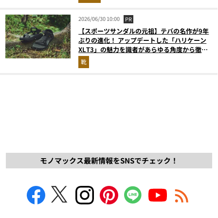
2026/06/30 10:00
PR
【スポーツサンダルの元祖】テバの名作が9年
ぶりの進化！ アップデートした「ハリケーン
XLT3」の魅力を識者があらゆる角度から徹底
解説！
靴
モノマックス最新情報をSNSでチェック！