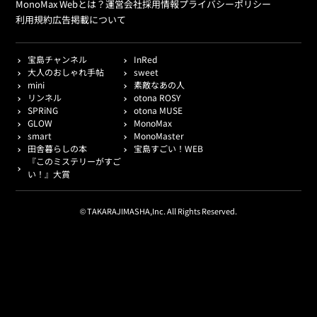
MonoMax Webとは？
運営会社
採用情報
プライバシーポリシー
利用規約
広告掲載について
宝島チャンネル
InRed
大人のおしゃれ手帖
sweet
mini
素敵なあの人
リンネル
otona ROSY
SPRiNG
otona MUSE
GLOW
MonoMax
smart
MonoMaster
田舎暮らしの本
宝島すごい！WEB
『このミステリーがすご
い！』大賞
© TAKARAJIMASHA,Inc. All Rights Reserved.