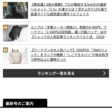
【換気量1.9倍の衝撃】プロが解説するSHOEIの最新
ヘルメット「Z-9」の凄さとは？浮き上がり13%減で
高速ライドも超快適な傑作フルフェイス
ユニクロ「本業メーカー顔負け」奇跡の4,990円、ワ
ークマン「2,500円は反則級」凄い万能バッグ…ほか
【リュックの人気記事ランキングベスト3】（2026年
6月版）
【ワークマンの大人気バッグ】3500円の「3WAYリュ
ック」をマニアが絶賛！“しごできカバン”が撥水防汚
で評判以上に優秀だった
ランキング一覧を見る
最新号のご案内