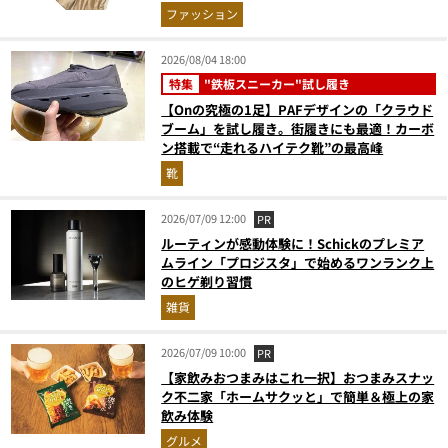
ファッション
2026/08/04 18:00
特集
"鉄板スニーカー"試し履き
【Onの究極の1足】PAFデザインの「クラウド
ブーム」を試し履き。街履きにも最適！カーボ
ン搭載で“走れるハイテク靴”の最高峰
靴
2026/07/09 12:00
PR
ルーティンが感動体験に！Schickのプレミア
ムライン「プロジスタ」で始めるワンランク上
のヒゲ剃り習慣
雑貨
2026/07/09 10:00
PR
【家飲みおつまみはこれ一択】おつまみスナッ
ク不二家「ホームサクッと」で簡単＆極上の家
飲み体験
グルメ