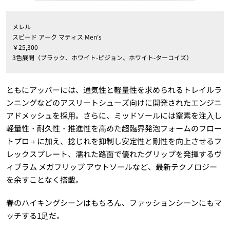
メレル
スピード アーク マティス Men's
￥25,300
3色展開（ブラック、ホワイト-ピジョン、ホワイト-ターコイズ）
ともにアッパーには、通気性と軽量性を求められるトレイルラ
ンニングなどのアスリートシューズ向けに開発されたエンジニ
アドメッシュを採⽤。さらに、ミッドソールには窒素を注⼊し
軽量性・耐久性・推進性を⾼めた超臨界発泡フォームのフロー
トプロ＋に加え、捻じれを抑制し安定性と剛性を向上させるフ
レックスプレート、濡れた路⾯で優れたグリップを発揮するヴ
ィブラム メガフリップ アウトソールなど、最新テクノロジー
を余すことなく搭載。
春のハイキングシーンはもちろん、ファッションシーンにもマ
ッチする1⾜だ。