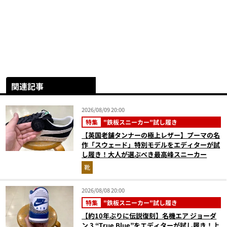
関連記事
2026/08/09 20:00
特集
"鉄板スニーカー"試し履き
【英国老舗タンナーの極上レザー】プーマの名
作「スウェード」特別モデルをエディターが試
し履き！大人が選ぶべき最高峰スニーカー
靴
2026/08/08 20:00
特集
"鉄板スニーカー"試し履き
【約10年ぶりに伝説復刻】名機エア ジョーダ
ン 3 “True Blue”をエディターが試し履き！上