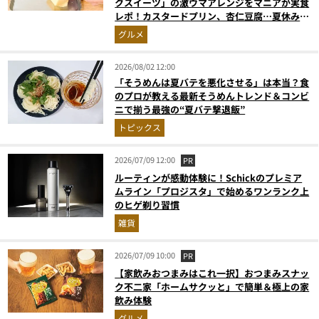
クスイーツ」の激ウマアレンジをマニアが実食
レポ！カスタードプリン、杏仁豆腐…夏休みの
おやつに最強すぎた
グルメ
2026/08/02 12:00
「そうめんは夏バテを悪化させる」は本当？食
のプロが教える最新そうめんトレンド＆コンビ
ニで揃う最強の“夏バテ撃退飯”
トピックス
2026/07/09 12:00
PR
ルーティンが感動体験に！Schickのプレミア
ムライン「プロジスタ」で始めるワンランク上
のヒゲ剃り習慣
雑貨
2026/07/09 10:00
PR
【家飲みおつまみはこれ一択】おつまみスナッ
ク不二家「ホームサクッと」で簡単＆極上の家
飲み体験
グルメ