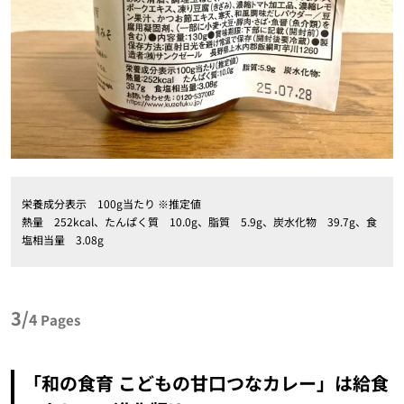
栄養成分表示 100g当たり ※推定値
熱量 252kcal、たんぱく質 10.0g、脂質 5.9g、炭水化物 39.7g、食
塩相当量 3.08g
3/
4
Pages
「和の食育 こどもの甘口つなカレー」は給食