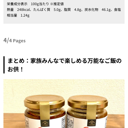
栄養成分表示 100g当たり ※推定値
熱量 248kcal、たんぱく質 5.0g、脂質 4.8g、炭水化物 46.1g、食塩
相当量 1.24g
4/
4
Pages
まとめ：家族みんなで楽しめる万能なご飯の
お供！