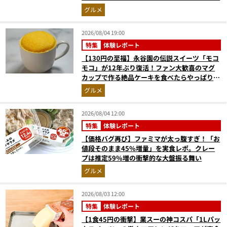
グルメ
2026/08/04 19:00
特集
体験レポート
【130円の至福】永谷園の伝説スイーツ「モコ
モコ」が12年ぶり復活！ファン大歓喜のマグ
カップで作る絶品ケーキを食べたらやっぱり最
高にウマかった
グルメ
2026/08/04 12:00
特集
体験レポート
【価格バグ再び】ファミマが太っ腹すぎ！「お
値段そのまま45%増量」を実食レポ。クレー
プは推定59%増の衝撃的な大盤振る舞い
グルメ
2026/08/03 12:00
特集
体験レポート
【1食45円の衝撃】業スーの神コスパ「1Lパッ