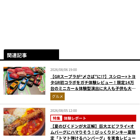
関連記事
2026/08/06 19:00
【GRスープラが“〆さば”に!?】スシロー×トヨ
タGR初コラボをガチ体験レビュー！限定14万
台のミニカー＆体験型演出に大人も子供も大興
奮間違いなし
グルメ
2026/08/05 12:00
特集
体験レポート
【夏のびくドンが大正解】巨大エビフライ×オ
ムバーグにハマりそう！びっくりドンキー夏限
定「トマト弾けるハンバーグ」を実食レビュー