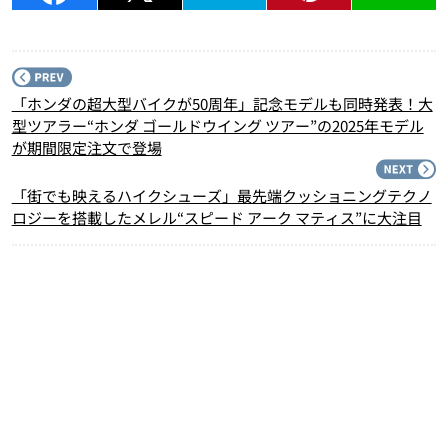
P
「ホンダの超大型バイクが50周年」記念モデルも同時発表！大
型ツアラー“ホンダ ゴールドウイング ツアー”の2025年モデル
が期間限定注文で登場
N
「街でも映えるハイクシューズ」最先端クッショニングテクノ
ロジーを搭載したメレル“スピード アーク マティス”に大注目