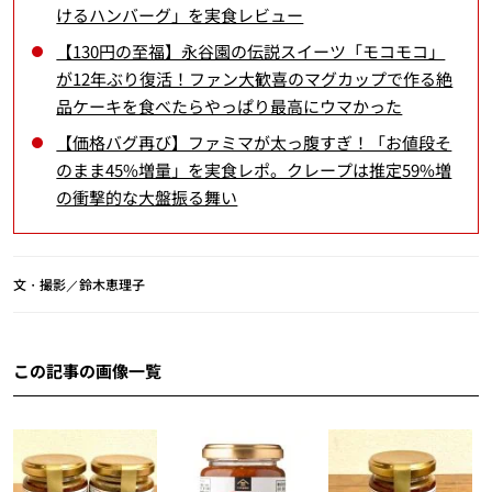
けるハンバーグ」を実食レビュー
【130円の至福】永谷園の伝説スイーツ「モコモコ」
が12年ぶり復活！ファン大歓喜のマグカップで作る絶
品ケーキを食べたらやっぱり最高にウマかった
【価格バグ再び】ファミマが太っ腹すぎ！「お値段そ
のまま45%増量」を実食レポ。クレープは推定59%増
の衝撃的な大盤振る舞い
文・撮影／鈴木恵理子
この記事の画像一覧