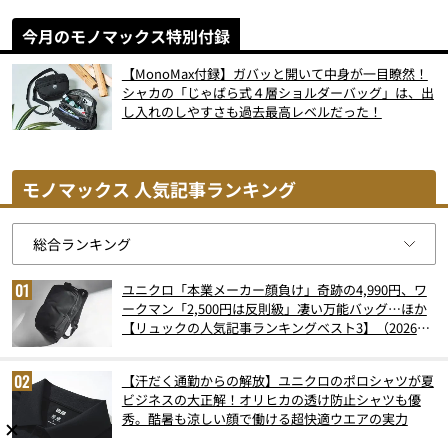
今月のモノマックス特別付録
【MonoMax付録】ガバッと開いて中身が一目瞭然！
シャカの「じゃばら式４層ショルダーバッグ」は、出
し入れのしやすさも過去最高レベルだった！
モノマックス 人気記事ランキング
ユニクロ「本業メーカー顔負け」奇跡の4,990円、ワ
ークマン「2,500円は反則級」凄い万能バッグ…ほか
【リュックの人気記事ランキングベスト3】（2026年
6月版）
【汗だく通勤からの解放】ユニクロのポロシャツが夏
ビジネスの大正解！オリヒカの透け防止シャツも優
秀。酷暑も涼しい顔で働ける超快適ウエアの実力