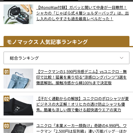
【MonoMax付録】ガバッと開いて中身が一目瞭然！
シャカの「じゃばら式４層ショルダーバッグ」は、出
し入れのしやすさも過去最高レベルだった！
モノマックス 人気記事ランキング
【ワークマンの1,590円冷感デニム】vsユニクロ・無
印で比較！猛暑を乗り切る“涼感ロングパンツ”3選を
徹底解剖。接触冷感から綿100%まで決定版
【汗だく通勤からの解放】ユニクロのポロシャツが夏
ビジネスの大正解！オリヒカの透け防止シャツも優
秀。酷暑も涼しい顔で働ける超快適ウエアの実力
ユニクロ「本業メーカー顔負け」奇跡の4,990円、ワ
ークマン「2,500円は反則級」凄い万能バッグ…ほか