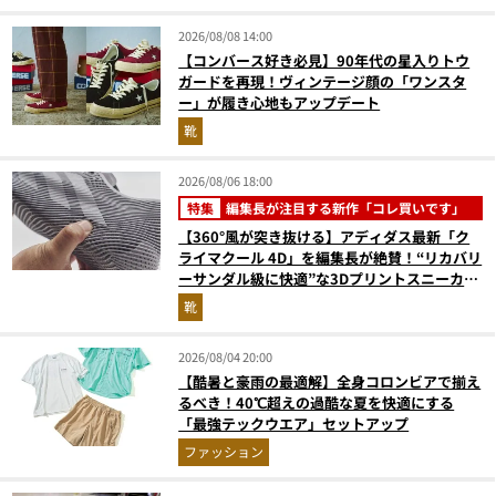
2026/08/08 14:00
【コンバース好き必見】90年代の星入りトウ
ガードを再現！ヴィンテージ顔の「ワンスタ
ー」が履き心地もアップデート
靴
2026/08/06 18:00
特集
編集長が注目する新作「コレ買いです」
【360°風が突き抜ける】アディダス最新「ク
ライマクール 4D」を編集長が絶賛！“リカバリ
ーサンダル級に快適”な3Dプリントスニーカー
『コレ買いです』Vol.173
靴
2026/08/04 20:00
【酷暑と豪雨の最適解】全身コロンビアで揃え
るべき！40℃超えの過酷な夏を快適にする
「最強テックウエア」セットアップ
ファッション