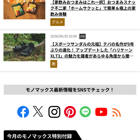
【家飲みおつまみはこれ一択】おつまみスナッ
ク不二家「ホームサクッと」で簡単＆極上の家
飲み体験
グルメ
2026/06/30 10:00
PR
【スポーツサンダルの元祖】テバの名作が9年
ぶりの進化！ アップデートした「ハリケーン
XLT3」の魅力を識者があらゆる角度から徹底
解説！
靴
モノマックス最新情報をSNSでチェック！
今月のモノマックス特別付録