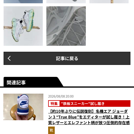
記事に戻る
関連記事
2026/08/08 20:00
特集
"鉄板スニーカー"試し履き
【約10年ぶりに伝説復刻】名機エア ジョーダ
ン 3 “True Blue”をエディターが試し履き！上
質レザーとエレファント柄が放つ圧倒的存在感
靴