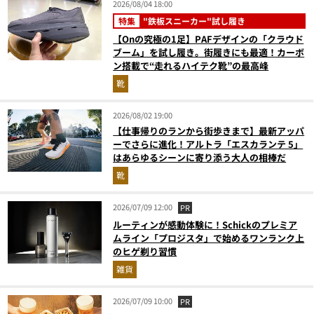
2026/08/04 18:00
特集
"鉄板スニーカー"試し履き
【Onの究極の1足】PAFデザインの「クラウド
ブーム」を試し履き。街履きにも最適！カーボ
ン搭載で“走れるハイテク靴”の最高峰
靴
2026/08/02 19:00
【仕事帰りのランから街歩きまで】最新アッパ
ーでさらに進化！アルトラ「エスカランテ 5」
はあらゆるシーンに寄り添う大人の相棒だ
靴
2026/07/09 12:00
PR
ルーティンが感動体験に！Schickのプレミア
ムライン「プロジスタ」で始めるワンランク上
のヒゲ剃り習慣
雑貨
2026/07/09 10:00
PR