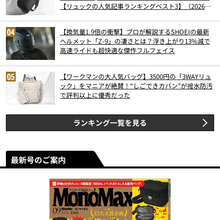
【リュックの人気記事ランキングベスト3】（2026年
6月版）
【換気量1.9倍の衝撃】プロが解説するSHOEIの最新
ヘルメット「Z-9」の凄さとは？浮き上がり13%減で
高速ライドも超快適な傑作フルフェイス
【ワークマンの大人気バッグ】3500円の「3WAYリュ
ック」をマニアが絶賛！“しごできカバン”が撥水防汚
で評判以上に優秀だった
ランキング一覧を見る
最新号のご案内