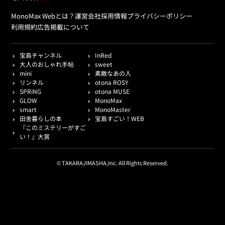
MonoMax Webとは？
運営会社
採用情報
プライバシーポリシー
利用規約
広告掲載について
宝島チャンネル
InRed
大人のおしゃれ手帖
sweet
mini
素敵なあの人
リンネル
otona ROSY
SPRiNG
otona MUSE
GLOW
MonoMax
smart
MonoMaster
田舎暮らしの本
宝島すごい！WEB
『このミステリーがすご
い！』大賞
© TAKARAJIMASHA,Inc. All Rights Reserved.