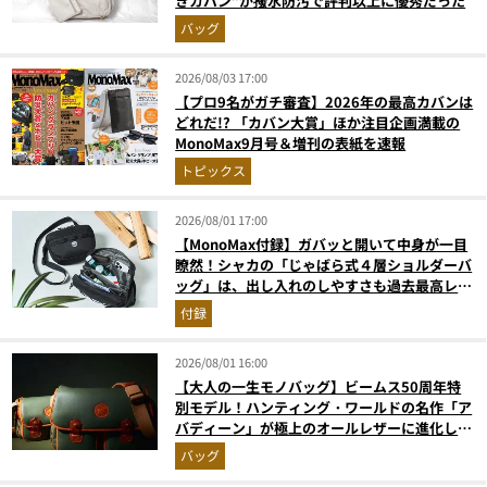
きカバン”が撥水防汚で評判以上に優秀だった
バッグ
2026/08/03 17:00
【プロ9名がガチ審査】2026年の最高カバンは
どれだ!? 「カバン大賞」ほか注目企画満載の
MonoMax9月号＆増刊の表紙を速報
トピックス
2026/08/01 17:00
【MonoMax付録】ガバッと開いて中身が一目
瞭然！シャカの「じゃばら式４層ショルダーバ
ッグ」は、出し入れのしやすさも過去最高レベ
ルだった！
付録
2026/08/01 16:00
【大人の一生モノバッグ】ビームス50周年特
別モデル！ハンティング・ワールドの名作「ア
バディーン」が極上のオールレザーに進化して
登場
バッグ