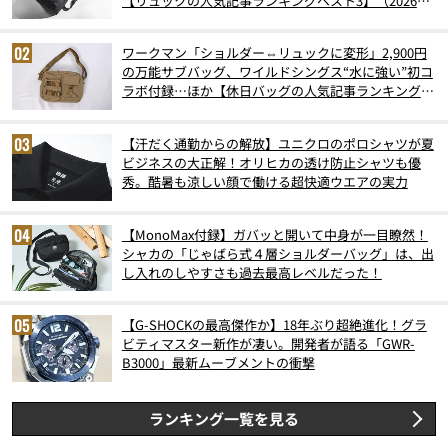
【リュックの人気記事ランキングベスト3】（2026年
6月版）
ワークマン「ショルダー⇔リュックに変形」2,900円
の万能サブバッグ、ワイルドシングス“水に強い”初コ
ラボ付録…ほか【休日バッグの人気記事ランキングベ
スト3】（2026年6月版）
【汗だく通勤からの解放】ユニクロのポロシャツが夏
ビジネスの大正解！オリヒカの透け防止シャツも優
秀。酷暑も涼しい顔で働ける超快適ウエアの実力
【MonoMax付録】ガバッと開いて中身が一目瞭然！
シャカの「じゃばら式４層ショルダーバッグ」は、出
し入れのしやすさも過去最高レベルだった！
【G-SHOCKの最高傑作か】18年ぶり超絶進化！グラ
ビティマスター新作が凄い。開発者が語る「GWR-
B3000」最新ムーブメントの衝撃
ランキング一覧を見る