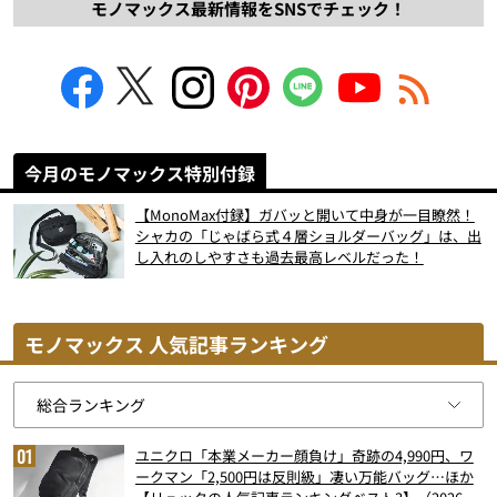
モノマックス最新情報をSNSでチェック！
今月のモノマックス特別付録
【MonoMax付録】ガバッと開いて中身が一目瞭然！
シャカの「じゃばら式４層ショルダーバッグ」は、出
し入れのしやすさも過去最高レベルだった！
モノマックス 人気記事ランキング
ユニクロ「本業メーカー顔負け」奇跡の4,990円、ワ
ークマン「2,500円は反則級」凄い万能バッグ…ほか