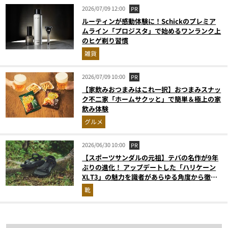
2026/07/09 12:00
PR
ルーティンが感動体験に！Schickのプレミア
ムライン「プロジスタ」で始めるワンランク上
のヒゲ剃り習慣
雑貨
2026/07/09 10:00
PR
【家飲みおつまみはこれ一択】おつまみスナッ
ク不二家「ホームサクッと」で簡単＆極上の家
飲み体験
グルメ
2026/06/30 10:00
PR
【スポーツサンダルの元祖】テバの名作が9年
ぶりの進化！ アップデートした「ハリケーン
XLT3」の魅力を識者があらゆる角度から徹底
解説！
靴