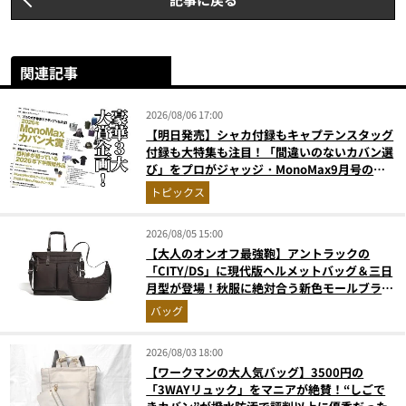
関連記事
2026/08/06 17:00
【明日発売】シャカ付録もキャプテンスタッグ
付録も大特集も注目！「間違いのないカバン選
び」をプロがジャッジ・MonoMax9月号の目
次を公開
トピックス
2026/08/05 15:00
【大人のオンオフ最強鞄】アントラックの
「CITY/DS」に現代版ヘルメットバッグ＆三日
月型が登場！秋服に絶対合う新色モールブラウ
ンが傑作
バッグ
2026/08/03 18:00
【ワークマンの大人気バッグ】3500円の
「3WAYリュック」をマニアが絶賛！“しごで