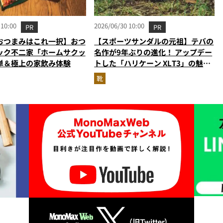
 10:00
2026/06/30 10:00
PR
PR
おつまみはこれ一択】おつ
【スポーツサンダルの元祖】テバの
ック不二家「ホームサクッ
名作が9年ぶりの進化！ アップデー
単＆極上の家飲み体験
トした「ハリケーン XLT3」の魅力
を識者があらゆる角度から徹底解
靴
説！