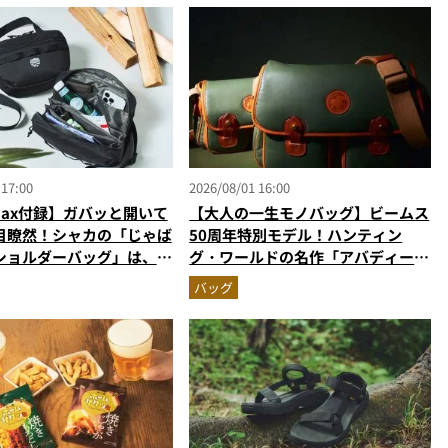
 17:00
2026/08/01 16:00
Max付録】ガバッと開いて
【大人の一生モノバッグ】ビームス
目瞭然！シャカの「じゃば
50周年特別モデル！ハンティン
ショルダーバッグ」は、出
グ・ワールドの名作「アバディー
しやすさも過去最高レベル
ン」が極上のオールレザーに進化し
バッグ
て登場