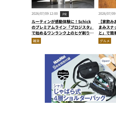
2026/07/09 12:00
2026/07/09
PR
ルーティンが感動体験に！Schick
【家飲み
のプレミアムライン「プロジスタ」
まみスナ
で始めるワンランク上のヒゲ剃り習
と」で簡
慣
雑貨
グルメ