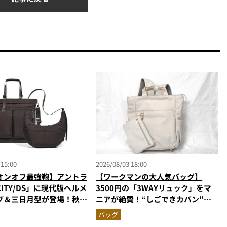
 15:00
2026/08/03 18:00
オンオフ最強鞄】アントラ
【ワークマンの大人気バッグ】
ITY/DS」に現代版ヘルメ
3500円の「3WAYリュック」をマ
グ＆三日月型が登場！秋服
ニアが絶賛！“しごできカバン”が
う新色モールブラウンが傑
撥水防汚で評判以上に優秀だった
バッグ