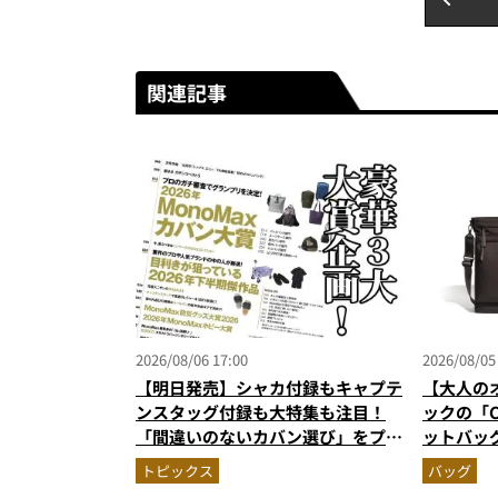
関連記事
2026/08/06 17:00
2026/08/05
【明日発売】シャカ付録もキャプテ
【大人の
ンスタッグ付録も大特集も注目！
ックの「C
「間違いのないカバン選び」をプロ
ットバッ
がジャッジ・MonoMax9月号の目
に絶対合
トピックス
バッグ
次を公開
作