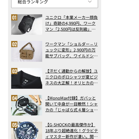
ユニクロ「本業メーカー顔負
け」奇跡の4,990円、ワーク
マン「2,500円は反則級」凄
い万能バッグ…ほか【リュッ
クの人気記事ランキングベス
ワークマン「ショルダー⇔リ
ト3】（2026年6月版）
ュックに変形」2,900円の万
能サブバッグ、ワイルドシン
グス“水に強い”初コラボ付
録…ほか【休日バッグの人気
【汗だく通勤からの解放】ユ
記事ランキングベスト3】
ニクロのポロシャツが夏ビジ
（2026年6月版）
ネスの大正解！オリヒカの透
け防止シャツも優秀。酷暑も
涼しい顔で働ける超快適ウエ
【MonoMax付録】ガバッと
アの実力
開いて中身が一目瞭然！シャ
カの「じゃばら式４層ショル
ダーバッグ」は、出し入れの
しやすさも過去最高レベルだ
【G-SHOCKの最高傑作か】
った！
18年ぶり超絶進化！グラビテ
ィマスター新作が凄い。開発