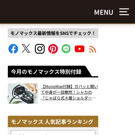
MENU
モノマックス最新情報をSNSでチェック！
今月のモノマックス特別付録
【MonoMax付録】ガバッと開い
て中身が一目瞭然！シャカの
「じゃばら式４層ショルダーバ
ッグ」は、出し入れのしやすさ
も過去最高レベルだった！
モノマックス 人気記事ランキング