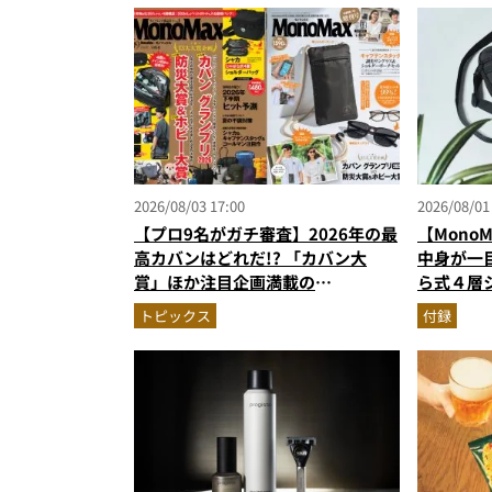
2026/08/03 17:00
2026/08/01
【プロ9名がガチ審査】2026年の最
【Mono
高カバンはどれだ!? 「カバン大
中身が一
賞」ほか注目企画満載の
ら式４層
MonoMax9月号＆増刊の表紙を速
し入れの
トピックス
付録
報
だった！