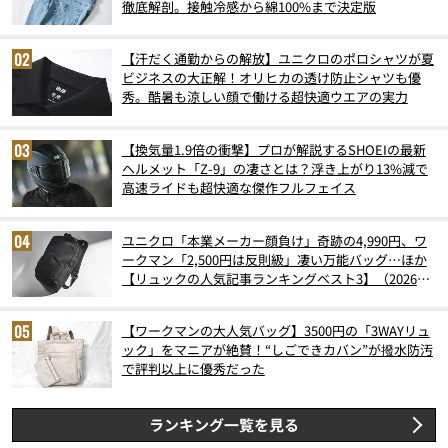
徹底解剖。接触冷感から綿100%まで決定版
【汗だく通勤からの解放】ユニクロのポロシャツが夏
ビジネスの大正解！オリヒカの透け防止シャツも優
秀。酷暑も涼しい顔で働ける超快適ウエアの実力
【換気量1.9倍の衝撃】プロが解説するSHOEIの最新
ヘルメット「Z-9」の凄さとは？浮き上がり13%減で
高速ライドも超快適な傑作フルフェイス
ユニクロ「本業メーカー顔負け」奇跡の4,990円、ワ
ークマン「2,500円は反則級」凄い万能バッグ…ほか
【リュックの人気記事ランキングベスト3】（2026年
6月版）
【ワークマンの大人気バッグ】3500円の「3WAYリュ
ック」をマニアが絶賛！“しごできカバン”が撥水防汚
で評判以上に優秀だった
ランキング一覧を見る