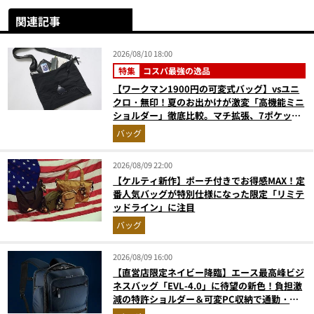
関連記事
2026/08/10 18:00
特集
コスパ最強の逸品
【ワークマン1900円の可変式バッグ】vsユニ
クロ・無印！夏のお出かけが激変「高機能ミニ
ショルダー」徹底比較。マチ拡張、7ポケッ
ト、3WAYの傑作揃い
バッグ
2026/08/09 22:00
【ケルティ新作】ポーチ付きでお得感MAX！定
番人気バッグが特別仕様になった限定「リミテ
ッドライン」に注目
バッグ
2026/08/09 16:00
【直営店限定ネイビー降臨】エース最高峰ビジ
ネスバッグ「EVL-4.0」に待望の新色！負担激
減の特許ショルダー＆可変PC収納で通勤・出
張が無敵に