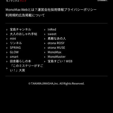
MonoMax Webとは？
運営会社
採用情報
プライバシーポリシー
利用規約
広告掲載について
宝島チャンネル
InRed
大人のおしゃれ手帖
sweet
mini
素敵なあの人
リンネル
otona ROSY
SPRiNG
otona MUSE
GLOW
MonoMax
smart
MonoMaster
田舎暮らしの本
宝島すごい！WEB
『このミステリーがすご
い！』大賞
© TAKARAJIMASHA,Inc. All Rights Reserved.