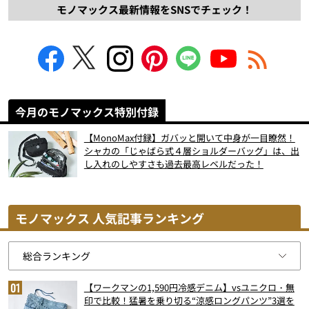
モノマックス最新情報をSNSでチェック！
今月のモノマックス特別付録
【MonoMax付録】ガバッと開いて中身が一目瞭然！
シャカの「じゃばら式４層ショルダーバッグ」は、出
し入れのしやすさも過去最高レベルだった！
モノマックス 人気記事ランキング
【ワークマンの1,590円冷感デニム】vsユニクロ・無
印で比較！猛暑を乗り切る“涼感ロングパンツ”3選を