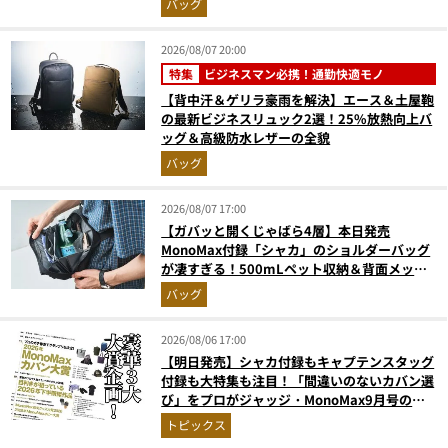
バッグ
2026/08/07 20:00
特集
ビジネスマン必携！通勤快適モノ
【背中汗＆ゲリラ豪雨を解決】エース＆土屋鞄
の最新ビジネスリュック2選！25%放熱向上バ
ッグ＆高級防水レザーの全貌
バッグ
2026/08/07 17:00
【ガバッと開くじゃばら4層】本日発売
MonoMax付録「シャカ」のショルダーバッグ
が凄すぎる！500mLペット収納＆背面メッシ
ュでベタつかない
バッグ
2026/08/06 17:00
【明日発売】シャカ付録もキャプテンスタッグ
付録も大特集も注目！「間違いのないカバン選
び」をプロがジャッジ・MonoMax9月号の目
次を公開
トピックス