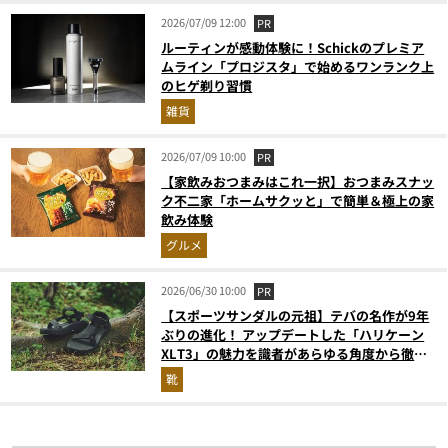
2026/07/09 12:00
PR
ルーティンが感動体験に！Schickのプレミア
ムライン「プロジスタ」で始めるワンランク上
のヒゲ剃り習慣
雑貨
2026/07/09 10:00
PR
【家飲みおつまみはこれ一択】おつまみスナッ
ク不二家「ホームサクッと」で簡単＆極上の家
飲み体験
グルメ
2026/06/30 10:00
PR
【スポーツサンダルの元祖】テバの名作が9年
ぶりの進化！ アップデートした「ハリケーン
XLT3」の魅力を識者があらゆる角度から徹底
解説！
靴