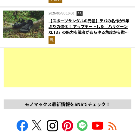
2026/06/30 10:00
PR
【スポーツサンダルの元祖】テバの名作が9年
ぶりの進化！ アップデートした「ハリケーン
XLT3」の魅力を識者があらゆる角度から徹底
解説！
靴
モノマックス最新情報をSNSでチェック！