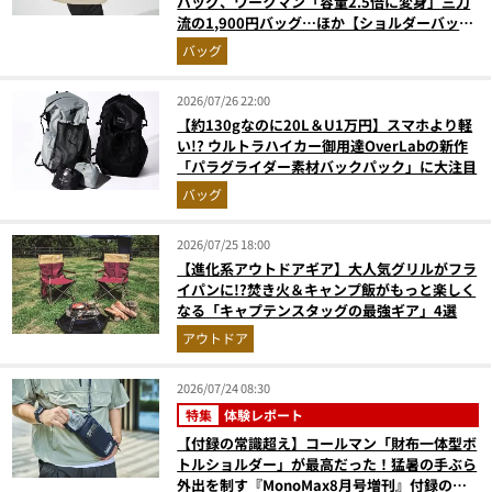
バッグ、ワークマン「容量2.5倍に変身」三刀
流の1,900円バッグ…ほか【ショルダーバッグ
の人気記事ランキングベスト3】（2026年6月
バッグ
版）
2026/07/26 22:00
【約130gなのに20L＆U1万円】スマホより軽
い!? ウルトラハイカー御用達OverLabの新作
「パラグライダー素材バックパック」に大注目
バッグ
2026/07/25 18:00
【進化系アウトドアギア】大人気グリルがフラ
イパンに!?焚き火＆キャンプ飯がもっと楽しく
なる「キャプテンスタッグの最強ギア」4選
アウトドア
2026/07/24 08:30
特集
体験レポート
【付録の常識超え】コールマン「財布一体型ボ
トルショルダー」が最高だった！猛暑の手ぶら
外出を制す『MonoMax8月号増刊』付録の実