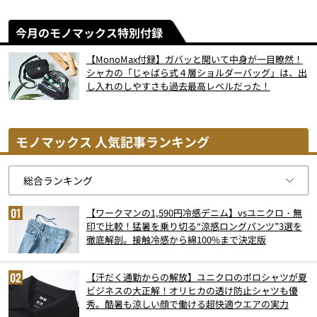
今月のモノマックス特別付録
【MonoMax付録】ガバッと開いて中身が一目瞭然！
シャカの「じゃばら式４層ショルダーバッグ」は、出
し入れのしやすさも過去最高レベルだった！
モノマックス 人気記事ランキング
【ワークマンの1,590円冷感デニム】vsユニクロ・無
印で比較！猛暑を乗り切る“涼感ロングパンツ”3選を
徹底解剖。接触冷感から綿100%まで決定版
【汗だく通勤からの解放】ユニクロのポロシャツが夏
ビジネスの大正解！オリヒカの透け防止シャツも優
秀。酷暑も涼しい顔で働ける超快適ウエアの実力