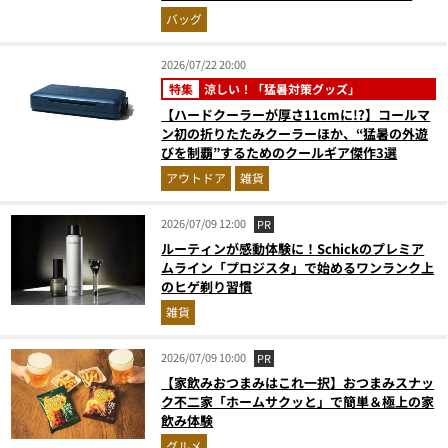
力をスタイリストが徹底レポ
バッグ
2026/07/22 20:00
特集
涼しい！「猛暑対策グッズ」
【ハードクーラーが厚さ11cmに!?】コールマ
ン初の折りたたみクーラーほか、“猛暑の外遊
びを制覇”するためのクールギア傑作3選
アウトドア
雑貨
2026/07/09 12:00
PR
ルーティンが感動体験に！Schickのプレミア
ムライン「プロジスタ」で始めるワンランク上
のヒゲ剃り習慣
雑貨
2026/07/09 10:00
PR
【家飲みおつまみはこれ一択】おつまみスナッ
ク不二家「ホームサクッと」で簡単＆極上の家
飲み体験
グルメ