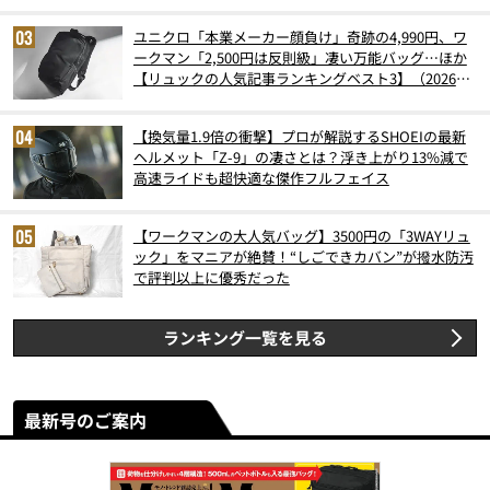
ユニクロ「本業メーカー顔負け」奇跡の4,990円、ワ
ークマン「2,500円は反則級」凄い万能バッグ…ほか
【リュックの人気記事ランキングベスト3】（2026年
6月版）
【換気量1.9倍の衝撃】プロが解説するSHOEIの最新
ヘルメット「Z-9」の凄さとは？浮き上がり13%減で
高速ライドも超快適な傑作フルフェイス
【ワークマンの大人気バッグ】3500円の「3WAYリュ
ック」をマニアが絶賛！“しごできカバン”が撥水防汚
で評判以上に優秀だった
ランキング一覧を見る
最新号のご案内