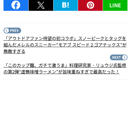
LINE
P
「アウトドアファン待望の初コラボ」スノーピークとタッグを
組んだメレルのスニーカー“モアブ スピード 2 ゴアテックス”が
無敵すぎる
N
「このカップ麺、ガチで激うま」料理研究家・リュウジ氏監修
の第2弾“虚無味噌ラーメン”が旨味重ねすぎで最高だった！