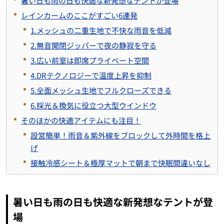
暑い日も雨の日も快適な新発想なテントが登場
レインカームのここがすごい6連発
1.メッシュの二重生地で不快な雨音を低減
2.無音開閉ジッパーで夜の静寂を守る
3.広い前室は即席プライベート空間
4.DRテクノロジーで温度上昇を抑制
5.全面メッシュ生地でフルクローズできる
6.採光＆換気に役立つ大型ウインドウ
そのほかの快適アイテムにも注目！
設営簡単！雨音＆紫外線をブロックして外時間を格上
げ
接触冷感シート＆極厚マットで朝まで快眠間違いなし
暑い日も雨の日も快適な新発想なテントが登
場