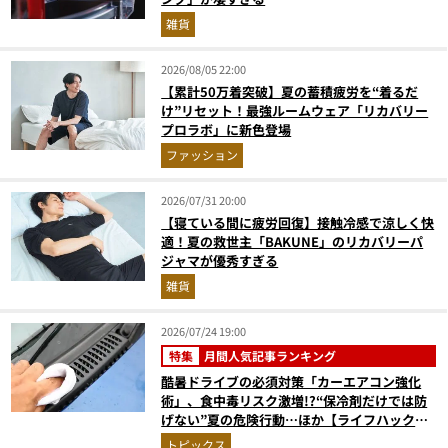
雑貨
2026/08/05 22:00
【累計50万着突破】夏の蓄積疲労を“着るだ
け”リセット！最強ルームウェア「リカバリー
プロラボ」に新色登場
ファッション
2026/07/31 20:00
【寝ている間に疲労回復】接触冷感で涼しく快
適！夏の救世主「BAKUNE」のリカバリーパ
ジャマが優秀すぎる
雑貨
2026/07/24 19:00
特集
月間人気記事ランキング
酷暑ドライブの必須対策「カーエアコン強化
術」、食中毒リスク激増!?“保冷剤だけでは防
げない”夏の危険行動…ほか【ライフハックの
人気記事ランキングベスト3】（2026年6月
トピックス