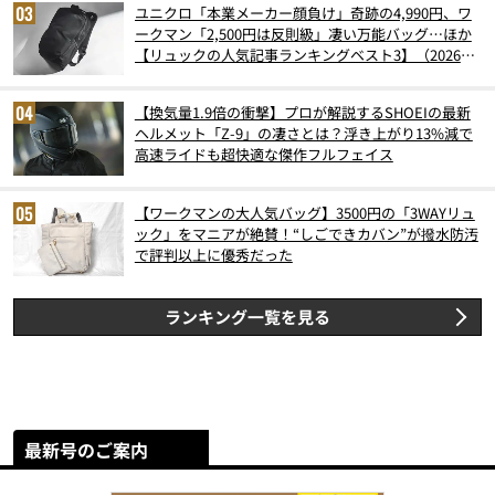
ユニクロ「本業メーカー顔負け」奇跡の4,990円、ワ
ークマン「2,500円は反則級」凄い万能バッグ…ほか
【リュックの人気記事ランキングベスト3】（2026年
6月版）
【換気量1.9倍の衝撃】プロが解説するSHOEIの最新
ヘルメット「Z-9」の凄さとは？浮き上がり13%減で
高速ライドも超快適な傑作フルフェイス
【ワークマンの大人気バッグ】3500円の「3WAYリュ
ック」をマニアが絶賛！“しごできカバン”が撥水防汚
で評判以上に優秀だった
ランキング一覧を見る
最新号のご案内