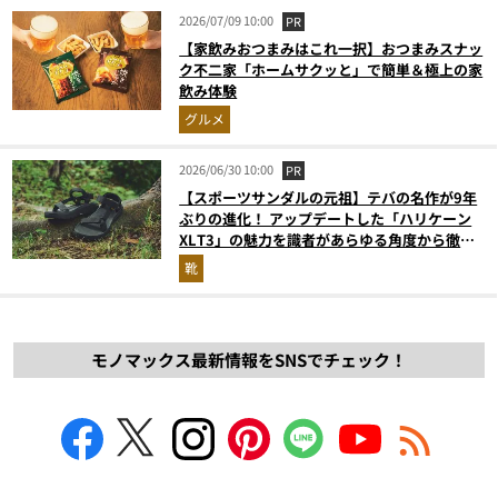
2026/07/09 10:00
PR
【家飲みおつまみはこれ一択】おつまみスナッ
ク不二家「ホームサクッと」で簡単＆極上の家
飲み体験
グルメ
2026/06/30 10:00
PR
【スポーツサンダルの元祖】テバの名作が9年
ぶりの進化！ アップデートした「ハリケーン
XLT3」の魅力を識者があらゆる角度から徹底
解説！
靴
モノマックス最新情報をSNSでチェック！