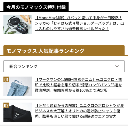
今月のモノマックス特別付録
【MonoMax付録】ガバッと開いて中身が一目瞭然！
シャカの「じゃばら式４層ショルダーバッグ」は、出
し入れのしやすさも過去最高レベルだった！
モノマックス 人気記事ランキング
【ワークマンの1,590円冷感デニム】vsユニクロ・無
印で比較！猛暑を乗り切る“涼感ロングパンツ”3選を
徹底解剖。接触冷感から綿100%まで決定版
【汗だく通勤からの解放】ユニクロのポロシャツが夏
ビジネスの大正解！オリヒカの透け防止シャツも優
秀。酷暑も涼しい顔で働ける超快適ウエアの実力