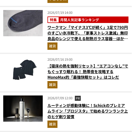
版）
2026/07/19 14:00
特集
月間人気記事ランキング
ワークマン「マイナス3℃が続く」3足で790円
のすごい氷冷靴下、「家事ストレス激減」無印
良品のレンジで使える耐熱ガラス容器…ほか
【便利グッズの人気記事ランキングベスト3】
雑貨
（2026年6月版）
2026/07/16 19:00
【寝床の熱を強制リセット】“エアコンなし”で
もぐっすり眠れる！ 熱帯夜を攻略する
MonoMax的「最強快眠セット」はコレだ
雑貨
2026/07/09 12:00
PR
ルーティンが感動体験に！Schickのプレミア
ムライン「プロジスタ」で始めるワンランク上
のヒゲ剃り習慣
雑貨