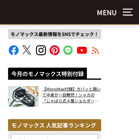
MENU
モノマックス最新情報をSNSでチェック！
今月のモノマックス特別付録
【MonoMax付録】ガバッと開い
て中身が一目瞭然！シャカの
「じゃばら式４層ショルダーバ
ッグ」は、出し入れのしやすさ
も過去最高レベルだった！
モノマックス 人気記事ランキング