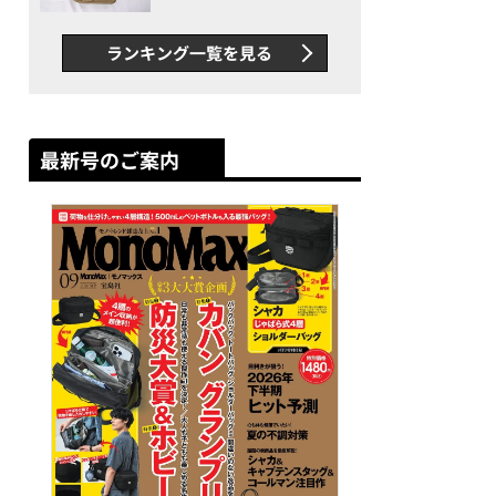
グス“水に強い”初コラボ付
録…ほか【休日バッグの人気
ランキング一覧を見る
記事ランキングベスト3】
（2026年6月版）
最新号のご案内