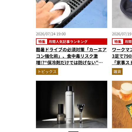
2026/07/24 19:00
2026/07/19
特集
月間人気記事ランキング
特集
月間
酷暑ドライブの必須対策「カーエア
ワークマ
コン強化術」、食中毒リスク激
3足で79
増!?“保冷剤だけでは防げない”夏
「家事ス
の危険行動…ほか【ライフハックの
ンジで使
トピックス
雑貨
人気記事ランキングベスト3】
【便利グ
（2026年6月版）
ベスト3】