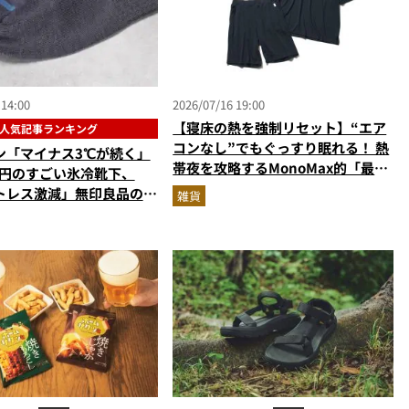
 14:00
2026/07/16 19:00
【寝床の熱を強制リセット】“エア
人気記事ランキング
コンなし”でもぐっすり眠れる！ 熱
ン「マイナス3℃が続く」
帯夜を攻略するMonoMax的「最強
0円のすごい氷冷靴下、
快眠セット」はコレだ
トレス激減」無印良品のレ
雑貨
える耐熱ガラス容器…ほか
ッズの人気記事ランキング
（2026年6月版）