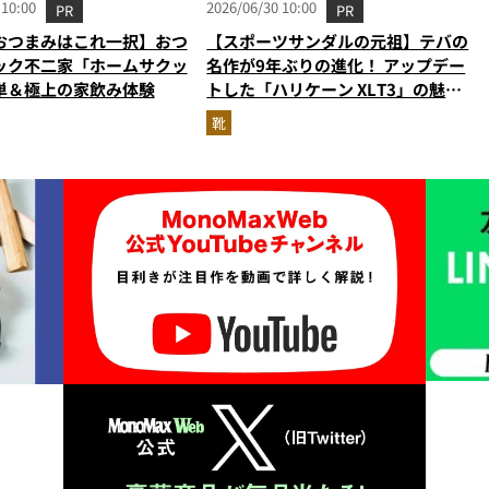
 10:00
2026/06/30 10:00
PR
PR
おつまみはこれ一択】おつ
【スポーツサンダルの元祖】テバの
ック不二家「ホームサクッ
名作が9年ぶりの進化！ アップデー
単＆極上の家飲み体験
トした「ハリケーン XLT3」の魅力
を識者があらゆる角度から徹底解
靴
説！