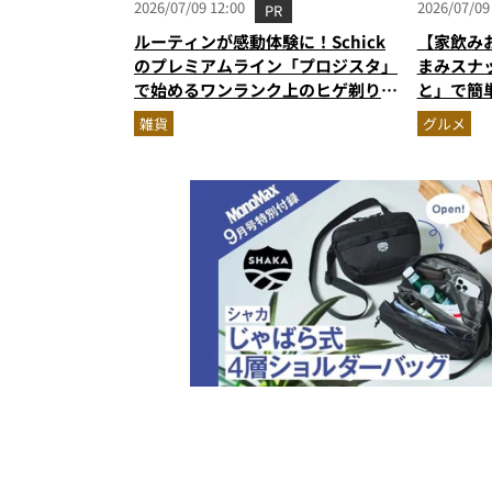
2026/07/09 12:00
2026/07/09
PR
ルーティンが感動体験に！Schick
【家飲み
のプレミアムライン「プロジスタ」
まみスナ
で始めるワンランク上のヒゲ剃り習
と」で簡
慣
雑貨
グルメ