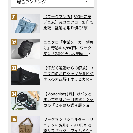
【ワークマンの1,590円冷感
デニム】vsユニクロ・無印で
比較！猛暑を乗り切る“涼感
ロングパンツ”3選を徹底解
剖。接触冷感から綿100%ま
ユニクロ「本業メーカー顔負
で決定版
け」奇跡の4,990円、ワーク
マン「2,500円は反則級」凄
い万能バッグ…ほか【リュッ
クの人気記事ランキングベス
【汗だく通勤からの解放】ユ
ト3】（2026年6月版）
ニクロのポロシャツが夏ビジ
ネスの大正解！オリヒカの透
け防止シャツも優秀。酷暑も
涼しい顔で働ける超快適ウエ
【MonoMax付録】ガバッと
アの実力
開いて中身が一目瞭然！シャ
カの「じゃばら式４層ショル
ダーバッグ」は、出し入れの
しやすさも過去最高レベルだ
ワークマン「ショルダー⇔リ
った！
ュックに変形」2,900円の万
能サブバッグ、ワイルドシン