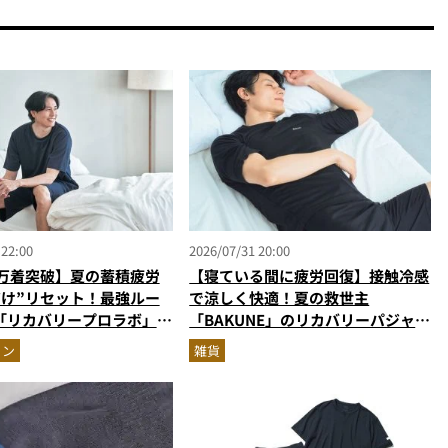
 22:00
2026/07/31 20:00
0万着突破】夏の蓄積疲労
【寝ている間に疲労回復】接触冷感
だけ”リセット！最強ルー
で涼しく快適！夏の救世主
「リカバリープロラボ」に
「BAKUNE」のリカバリーパジャマ
が優秀すぎる
ョン
雑貨