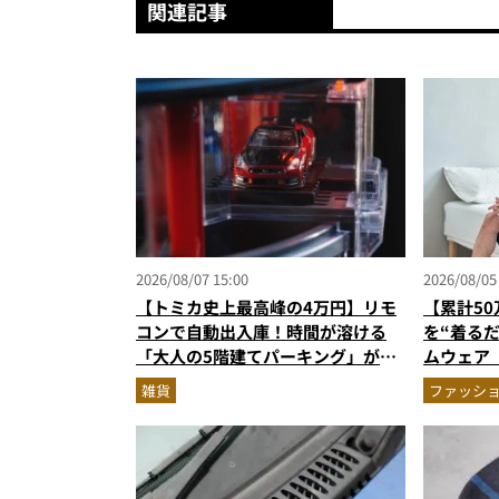
関連記事
2026/08/07 15:00
2026/08/05
【トミカ史上最高峰の4万円】リモ
【累計5
コンで自動出入庫！時間が溶ける
を“着る
「大人の5階建てパーキング」が凄
ムウェア
すぎる
新色登場
雑貨
ファッシ