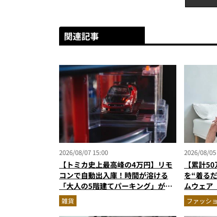
関連記事
2026/08/07 15:00
2026/08/05
【トミカ史上最高峰の4万円】リモ
【累計5
コンで自動出入庫！時間が溶ける
を“着る
「大人の5階建てパーキング」が凄
ムウェア
すぎる
新色登場
雑貨
ファッシ