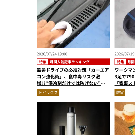
2026/07/24 19:00
2026/07/19
特集
月間人気記事ランキング
特集
月間
酷暑ドライブの必須対策「カーエア
ワークマ
コン強化術」、食中毒リスク激
3足で79
増!?“保冷剤だけでは防げない”夏
「家事ス
の危険行動…ほか【ライフハックの
ンジで使
トピックス
雑貨
人気記事ランキングベスト3】
【便利グ
（2026年6月版）
ベスト3】