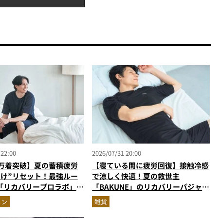
 22:00
2026/07/31 20:00
0万着突破】夏の蓄積疲労
【寝ている間に疲労回復】接触冷感
だけ”リセット！最強ルー
で涼しく快適！夏の救世主
「リカバリープロラボ」に
「BAKUNE」のリカバリーパジャマ
が優秀すぎる
ョン
雑貨