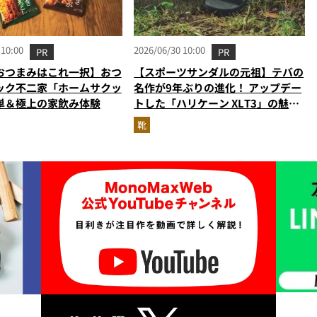
 10:00
2026/06/30 10:00
PR
PR
おつまみはこれ一択】おつ
【スポーツサンダルの元祖】テバの
ック不二家「ホームサクッ
名作が9年ぶりの進化！ アップデー
単＆極上の家飲み体験
トした「ハリケーン XLT3」の魅力
を識者があらゆる角度から徹底解
靴
説！