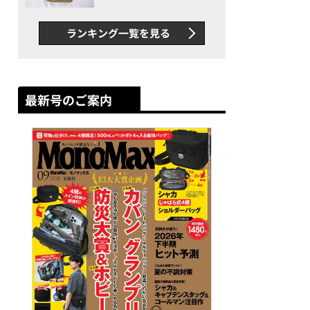
グス“水に強い”初コラボ付
録…ほか【休日バッグの人気
ランキング一覧を見る
記事ランキングベスト3】
（2026年6月版）
最新号のご案内