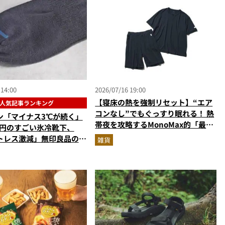
 14:00
2026/07/16 19:00
【寝床の熱を強制リセット】“エア
人気記事ランキング
コンなし”でもぐっすり眠れる！ 熱
ン「マイナス3℃が続く」
帯夜を攻略するMonoMax的「最強
0円のすごい氷冷靴下、
快眠セット」はコレだ
トレス激減」無印良品のレ
雑貨
える耐熱ガラス容器…ほか
ッズの人気記事ランキング
（2026年6月版）