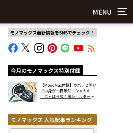
MENU
モノマックス最新情報をSNSでチェック！
今月のモノマックス特別付録
【MonoMax付録】ガバッと開い
て中身が一目瞭然！シャカの
「じゃばら式４層ショルダーバ
ッグ」は、出し入れのしやすさ
も過去最高レベルだった！
モノマックス 人気記事ランキング