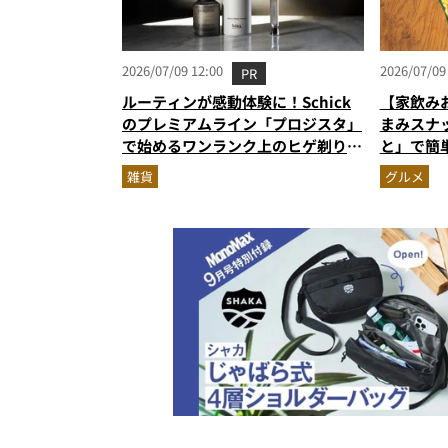
2026/07/09 12:00
2026/07/09
PR
ルーティンが感動体験に！Schick
【家飲み
のプレミアムライン「プロジスタ」
まみスナ
で始めるワンランク上のヒゲ剃り習
と」で簡
慣
雑貨
グルメ