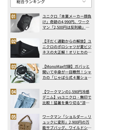
ユニクロ「本業メーカー顔負
け」奇跡の4,990円、ワーク
マン「2,500円は反則級」凄
い万能バッグ…ほか【リュッ
クの人気記事ランキングベス
【汗だく通勤からの解放】ユ
ト3】（2026年6月版）
ニクロのポロシャツが夏ビジ
ネスの大正解！オリヒカの透
け防止シャツも優秀。酷暑も
涼しい顔で働ける超快適ウエ
【MonoMax付録】ガバッと
アの実力
開いて中身が一目瞭然！シャ
カの「じゃばら式４層ショル
ダーバッグ」は、出し入れの
しやすさも過去最高レベルだ
【ワークマンの1,590円冷感
った！
デニム】vsユニクロ・無印で
比較！猛暑を乗り切る“涼感
ロングパンツ”3選を徹底解
剖。接触冷感から綿100%ま
ワークマン「ショルダー⇔リ
で決定版
ュックに変形」2,900円の万
能サブバッグ、ワイルドシン