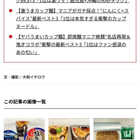
グBEST3「1位は激ウマ！鹿児島×沖縄の90秒タッグ」
【激うまカップ麺】マニアがガチ採点！“にんにく×ス
パイス”最新ベスト3「1位は本気すぎる衝撃のカップ
ヌードル」
【ヤバうまいカップ麺】即席麺マニア絶賛“名店再現＆
鬼才コラボ”衝撃の最新ベスト3「1位はファン感涙の
あの匂い」
文・撮影／大和イチロウ
この記事の画像一覧