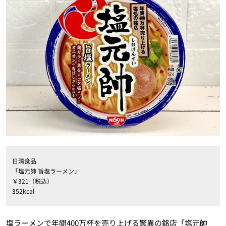
日清食品
「塩元帥 旨塩ラーメン」
￥321（税込）
352kcal
塩ラーメンで年間400万杯を売り上げる驚異の銘店「塩元帥