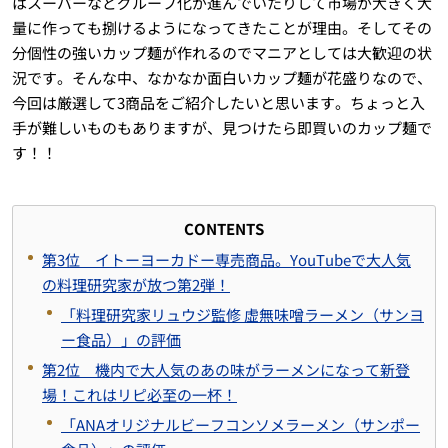
はスーパーなどグループ化が進んでいたりして市場が大きく大
量に作っても捌けるようになってきたことが理由。そしてその
分個性の強いカップ麺が作れるのでマニアとしては大歓迎の状
況です。そんな中、なかなか面白いカップ麺が花盛りなので、
今回は厳選して3商品をご紹介したいと思います。ちょっと入
手が難しいものもありますが、見つけたら即買いのカップ麺で
す！！
CONTENTS
第3位 イトーヨーカドー専売商品。YouTubeで大人気
の料理研究家が放つ第2弾！
「料理研究家リュウジ監修 虚無味噌ラーメン（サンヨ
ー食品）」の評価
第2位 機内で大人気のあの味がラーメンになって新登
場！これはリピ必至の一杯！
「ANAオリジナルビーフコンソメラーメン（サンポー