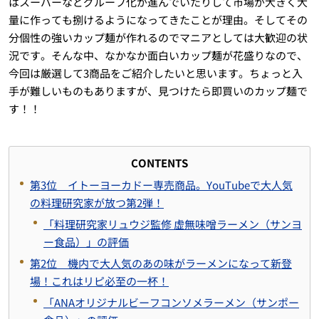
はスーパーなどグループ化が進んでいたりして市場が大きく大
量に作っても捌けるようになってきたことが理由。そしてその
分個性の強いカップ麺が作れるのでマニアとしては大歓迎の状
況です。そんな中、なかなか面白いカップ麺が花盛りなので、
今回は厳選して3商品をご紹介したいと思います。ちょっと入
手が難しいものもありますが、見つけたら即買いのカップ麺で
す！！
CONTENTS
第3位 イトーヨーカドー専売商品。YouTubeで大人気
の料理研究家が放つ第2弾！
「料理研究家リュウジ監修 虚無味噌ラーメン（サンヨ
ー食品）」の評価
第2位 機内で大人気のあの味がラーメンになって新登
場！これはリピ必至の一杯！
「ANAオリジナルビーフコンソメラーメン（サンポー