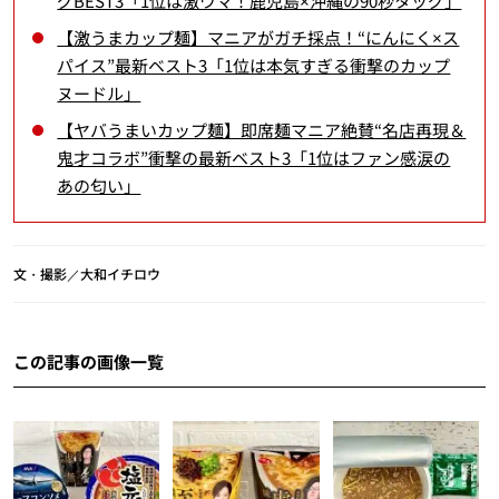
グBEST3「1位は激ウマ！鹿児島×沖縄の90秒タッグ」
【激うまカップ麺】マニアがガチ採点！“にんにく×ス
パイス”最新ベスト3「1位は本気すぎる衝撃のカップ
ヌードル」
【ヤバうまいカップ麺】即席麺マニア絶賛“名店再現＆
鬼才コラボ”衝撃の最新ベスト3「1位はファン感涙の
あの匂い」
文・撮影／大和イチロウ
この記事の画像一覧