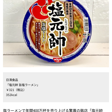
日清食品
「塩元帥 旨塩ラーメン」
￥321（税込）
352kcal
塩ラーメンで年間400万杯を売り上げる驚異の銘店「塩元帥