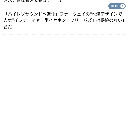
N
「ハイレゾサウンドへ進化」ファーウェイの“水滴デザインで
人気”インナーイヤー型イヤホン『フリーバズ』は妥協のない1
台だ