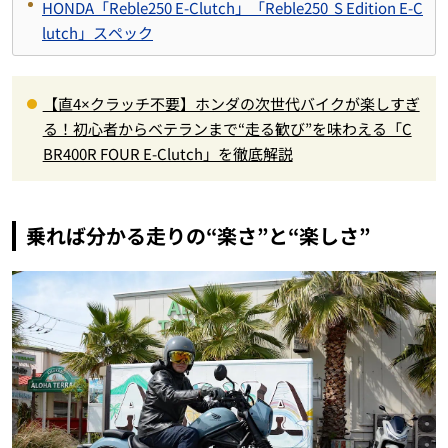
HONDA「Reble250 E-Clutch」「Reble250 S Edition E-C
lutch」スペック
【直4×クラッチ不要】ホンダの次世代バイクが楽しすぎ
る！初心者からベテランまで“走る歓び”を味わえる「C
BR400R FOUR E-Clutch」を徹底解説
乗れば分かる走りの“楽さ”と“楽しさ”