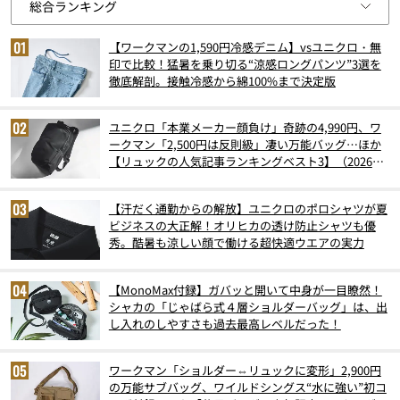
【ワークマンの1,590円冷感デニム】vsユニクロ・無
印で比較！猛暑を乗り切る“涼感ロングパンツ”3選を
徹底解剖。接触冷感から綿100%まで決定版
ユニクロ「本業メーカー顔負け」奇跡の4,990円、ワ
ークマン「2,500円は反則級」凄い万能バッグ…ほか
【リュックの人気記事ランキングベスト3】（2026年
6月版）
【汗だく通勤からの解放】ユニクロのポロシャツが夏
ビジネスの大正解！オリヒカの透け防止シャツも優
秀。酷暑も涼しい顔で働ける超快適ウエアの実力
【MonoMax付録】ガバッと開いて中身が一目瞭然！
シャカの「じゃばら式４層ショルダーバッグ」は、出
し入れのしやすさも過去最高レベルだった！
ワークマン「ショルダー⇔リュックに変形」2,900円
の万能サブバッグ、ワイルドシングス“水に強い”初コ