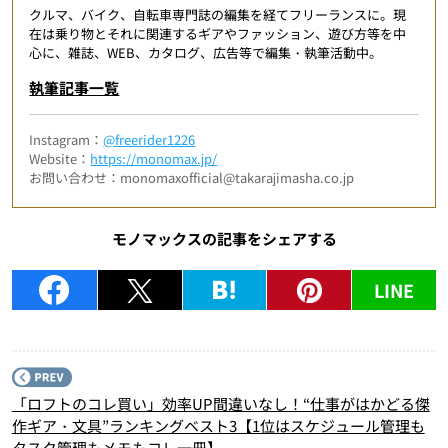
クルマ、バイク、自転車専門誌の編集を経てフリーランスに。現
在は乗り物とそれに関連するギアやファッション、遊び方等を中
心に、雑誌、WEB、カタログ、広告等で編集・執筆活動中。
執筆記事一覧
Instagram：
@freerider1226
Website：
https://monomax.jp/
お問い合わせ：monomaxofficial@takarajimasha.co.jp
モノマックスの記事をシェアする
LINE
P
「ロフトのコレ買い」効率UP間違いなし！“仕事がはかどる傑
作ギア・文具”ランキングベスト3【1位はスケジュール管理も
タスク管理もメモもコレ一冊】