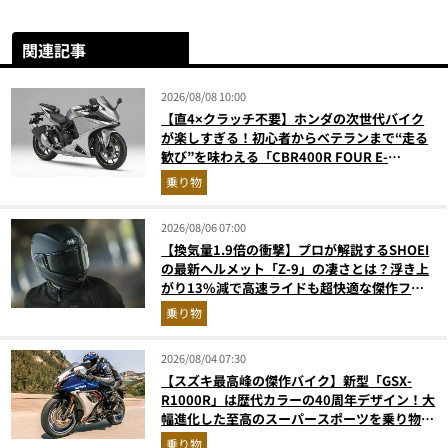
関連記事
2026/08/08 10:00
【直4×クラッチ不要】ホンダの次世代バイク
が楽しすぎる！初心者からベテランまで“走る
歓び”を味わえる「CBR400R FOUR E-
Clutch」を徹底解説
乗り物
2026/08/06 07:00
【換気量1.9倍の衝撃】プロが解説するSHOEI
の最新ヘルメット「Z-9」の凄さとは？浮き上
がり13%減で高速ライドも超快適な傑作フル
フェイス
乗り物
2026/08/04 07:30
【スズキ最高峰の傑作バイク】新型「GSX-
R1000R」は歴代カラーの40周年デザイン！大
幅進化した至高のスーパースポーツを乗り物ラ
イターが解説
乗り物