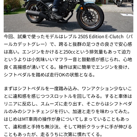
今回、試乗で使ったモデルはレブル 250S Edition E-Clutch（パ
ールカデットグレー）で、跨ると抜群の足つきの良さで安心感
は高い。エンジンをかけると250ccという排気量もあって迫力
というよりは小気味いいマフラー音と鼓動感が感じられ、心地
良く高揚感が湧いてくる。操作は実に簡単でエンジンを掛け、
シフトペダルを踏めば走行OKの状態となる。
まずはシフトペダルを一度踏み込み、ワンアクション少ないこ
とに違和感を感じつつスロットルを回してみる。すると車体は
リニアに反応し、スムーズに走り出す、そこからはシフトペダ
ルのみのシフトチェンジを行い、加速と走りを味わってみた。
はじめはMT車両の操作が身についてしまっていることもあっ
て、違和感と手持ち無沙汰、そして時折クラッチに手が伸びる
こともあったが、走るうちに次第に慣れてくる。