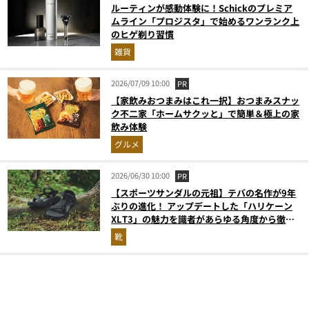
ルーティンが感動体験に！Schickのプレミア
ムライン「プロジスタ」で始めるワンランク上
のヒゲ剃り習慣
雑貨
2026/07/09 10:00
PR
【家飲みおつまみはこれ一択】おつまみスナッ
ク不二家「ホームサクッと」で簡単＆極上の家
飲み体験
グルメ
2026/06/30 10:00
PR
【スポーツサンダルの元祖】テバの名作が9年
ぶりの進化！ アップデートした「ハリケーン
XLT3」の魅力を識者があらゆる角度から徹底
解説！
靴