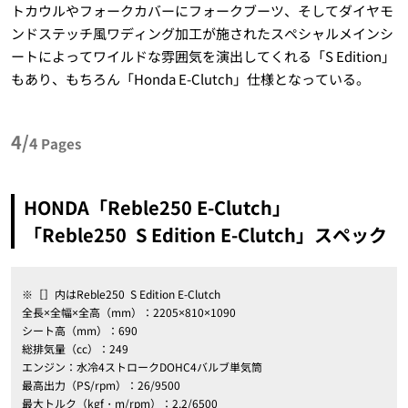
トカウルやフォークカバーにフォークブーツ、そしてダイヤモ
ンドステッチ風ワディング加工が施されたスペシャルメインシ
ートによってワイルドな雰囲気を演出してくれる「S Edition」
もあり、もちろん「Honda E-Clutch」仕様となっている。
4/
4
Pages
HONDA「Reble250 E-Clutch」
「Reble250 S Edition E-Clutch」スペック
※［］内はReble250
S Edition E-Clutch
全長×全幅×全高（mm）：2205×810×1090
シート高（mm）：690
総排気量（cc）：249
エンジン：水冷4ストロークDOHC4バルブ単気筒
最高出力（PS/rpm）：26/9500
最大トルク（kgf・m/rpm）：2.2/6500