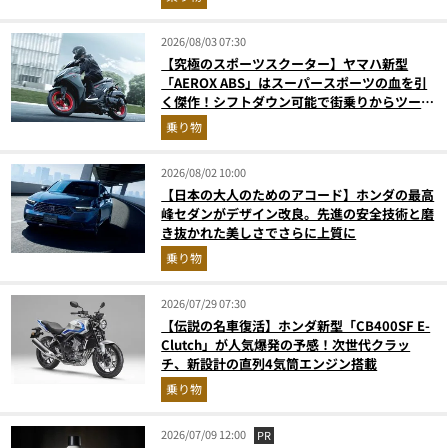
2026/08/03 07:30
【究極のスポーツスクーター】ヤマハ新型
「AEROX ABS」はスーパースポーツの血を引
く傑作！シフトダウン可能で街乗りからツーリ
ングまで最強
乗り物
2026/08/02 10:00
【日本の大人のためのアコード】ホンダの最高
峰セダンがデザイン改良。先進の安全技術と磨
き抜かれた美しさでさらに上質に
乗り物
2026/07/29 07:30
【伝説の名車復活】ホンダ新型「CB400SF E-
Clutch」が人気爆発の予感！次世代クラッ
チ、新設計の直列4気筒エンジン搭載
乗り物
2026/07/09 12:00
PR