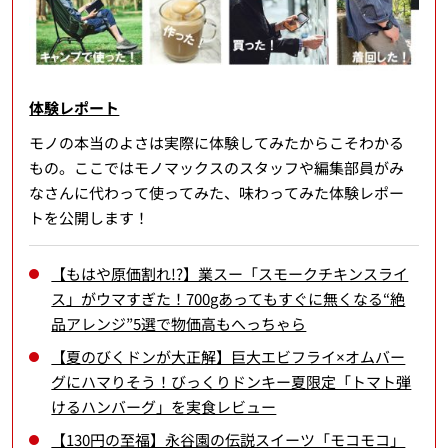
体験レポート
モノの本当のよさは実際に体験してみたからこそわかる
もの。ここではモノマックスのスタッフや編集部員がみ
なさんに代わって使ってみた、味わってみた体験レポー
トを公開します！
【もはや原価割れ!?】業スー「スモークチキンスライ
ス」がウマすぎた！700gあってもすぐに無くなる“絶
品アレンジ”5選で物価高もへっちゃら
【夏のびくドンが大正解】巨大エビフライ×オムバー
グにハマりそう！びっくりドンキー夏限定「トマト弾
けるハンバーグ」を実食レビュー
【130円の至福】永谷園の伝説スイーツ「モコモコ」