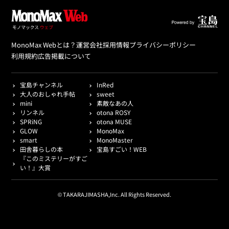
MonoMax Webとは？
運営会社
採用情報
プライバシーポリシー
利用規約
広告掲載について
宝島チャンネル
InRed
大人のおしゃれ手帖
sweet
mini
素敵なあの人
リンネル
otona ROSY
SPRiNG
otona MUSE
GLOW
MonoMax
smart
MonoMaster
田舎暮らしの本
宝島すごい！WEB
『このミステリーがすご
い！』大賞
© TAKARAJIMASHA,Inc. All Rights Reserved.