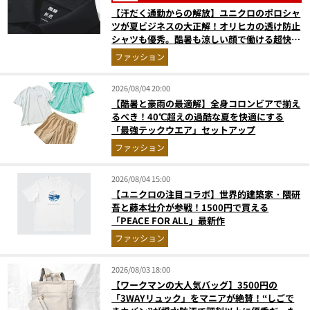
【汗だく通勤からの解放】ユニクロのポロシャ
ツが夏ビジネスの大正解！オリヒカの透け防止
シャツも優秀。酷暑も涼しい顔で働ける超快適
ウエアの実力
ファッション
2026/08/04 20:00
【酷暑と豪雨の最適解】全身コロンビアで揃え
るべき！40℃超えの過酷な夏を快適にする
「最強テックウエア」セットアップ
ファッション
2026/08/04 15:00
【ユニクロの注目コラボ】世界的建築家・隈研
吾と藤本壮介が参戦！1500円で買える
「PEACE FOR ALL」最新作
ファッション
2026/08/03 18:00
【ワークマンの大人気バッグ】3500円の
「3WAYリュック」をマニアが絶賛！“しごで