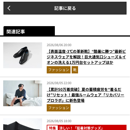
記事に戻る
関連記事
2026/08/06 20:00
【表面温度-3℃の革新靴】“酷暑に勝つ”最新ビ
ジネスウェアを解説！巨大通気口シューズ＆イ
オンの洗える1万円台セットアップほか
ファッション
靴
2026/08/05 22:00
【累計50万着突破】夏の蓄積疲労を“着るだ
け”リセット！最強ルームウェア「リカバリー
プロラボ」に新色登場
ファッション
2026/08/05 18:00
特集
涼しい！「猛暑対策グッズ」