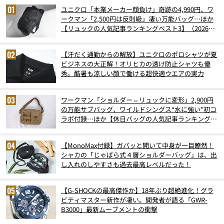
ユニクロ「本業メーカー顔負け」奇跡の4,990円、ワ
ークマン「2,500円は反則級」凄い万能バッグ…ほか
【リュックの人気記事ランキングベスト3】（2026年
6月版）
【汗だく通勤からの解放】ユニクロのポロシャツが夏
ビジネスの大正解！オリヒカの透け防止シャツも優
秀。酷暑も涼しい顔で働ける超快適ウエアの実力
ワークマン「ショルダー⇔リュックに変形」2,900円
の万能サブバッグ、ワイルドシングス“水に強い”初コ
ラボ付録…ほか【休日バッグの人気記事ランキングベ
スト3】（2026年6月版）
【MonoMax付録】ガバッと開いて中身が一目瞭然！
シャカの「じゃばら式４層ショルダーバッグ」は、出
し入れのしやすさも過去最高レベルだった！
【G-SHOCKの最高傑作か】18年ぶり超絶進化！グラ
ビティマスター新作が凄い。開発者が語る「GWR-
B3000」最新ムーブメントの衝撃