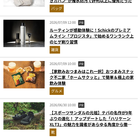
きカバン”が撥水防汚で評判以上に優秀だった
バッグ
2026/07/09 12:00
PR
ルーティンが感動体験に！Schickのプレミア
ムライン「プロジスタ」で始めるワンランク上
のヒゲ剃り習慣
雑貨
2026/07/09 10:00
PR
【家飲みおつまみはこれ一択】おつまみスナッ
ク不二家「ホームサクッと」で簡単＆極上の家
飲み体験
グルメ
2026/06/30 10:00
PR
【スポーツサンダルの元祖】テバの名作が9年
ぶりの進化！ アップデートした「ハリケーン
XLT3」の魅力を識者があらゆる角度から徹底
解説！
靴