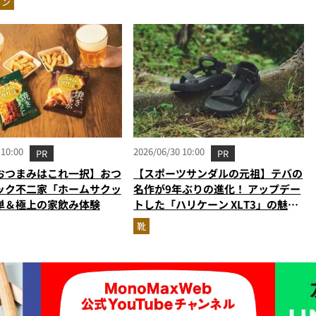
ョン
実力
 10:00
2026/06/30 10:00
PR
PR
おつまみはこれ一択】おつ
【スポーツサンダルの元祖】テバの
ック不二家「ホームサクッ
名作が9年ぶりの進化！ アップデー
単＆極上の家飲み体験
トした「ハリケーン XLT3」の魅力
を識者があらゆる角度から徹底解
靴
説！