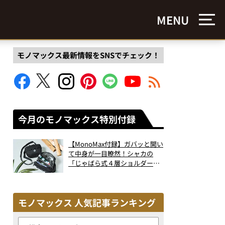
MENU
モノマックス最新情報をSNSでチェック！
今月のモノマックス特別付録
【MonoMax付録】ガバッと開い
て中身が一目瞭然！シャカの
「じゃばら式４層ショルダーバ
ッグ」は、出し入れのしやすさ
も過去最高レベルだった！
モノマックス 人気記事ランキング