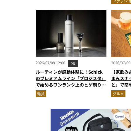
ファッシ
ウエアの
2026/07/09 12:00
2026/07/09
PR
ルーティンが感動体験に！Schick
【家飲み
のプレミアムライン「プロジスタ」
まみスナ
で始めるワンランク上のヒゲ剃り習
と」で簡
慣
雑貨
グルメ