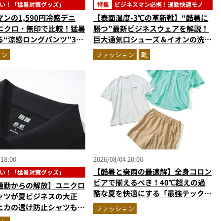
い！「猛暑対策グッズ」
特集
ビジネスマン必携！通勤快適モノ
ンの1,590円冷感デニ
【表面温度-3℃の革新靴】“酷暑に
ユニクロ・無印で比較！猛暑
勝つ”最新ビジネスウェアを解説！
る“涼感ロングパンツ”3選
巨大通気口シューズ＆イオンの洗え
剖。接触冷感から綿100%
る1万円台セットアップほか
ョン
ファッション
靴
版
 18:00
2026/08/04 20:00
【酷暑と豪雨の最適解】全身コロン
い！「猛暑対策グッズ」
ビアで揃えるべき！40℃超えの過
通勤からの解放】ユニクロ
酷な夏を快適にする「最強テックウ
ャツが夏ビジネスの大正
エア」セットアップ
ヒカの透け防止シャツも優
ファッション
も涼しい顔で働ける超快適