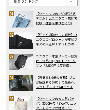
【ワークマンの1,590円冷感
デニム】vsユニクロ・無印で
比較！猛暑を乗り切る“涼感
ロングパンツ”3選を徹底解
剖。接触冷感から綿100%ま
【汗だく通勤からの解放】ユ
で決定版
ニクロのポロシャツが夏ビジ
ネスの大正解！オリヒカの透
け防止シャツも優秀。酷暑も
涼しい顔で働ける超快適ウエ
ユニクロ「本業メーカー顔負
アの実力
け」奇跡の4,990円、ワーク
マン「2,500円は反則級」凄
い万能バッグ…ほか【リュッ
クの人気記事ランキングベス
【換気量1.9倍の衝撃】プロ
ト3】（2026年6月版）
が解説するSHOEIの最新ヘル
メット「Z-9」の凄さとは？
浮き上がり13%減で高速ライ
ドも超快適な傑作フルフェイ
【ワークマンの大人気バッ
ス
グ】3500円の「3WAYリュッ
ク」をマニアが絶賛！“しご