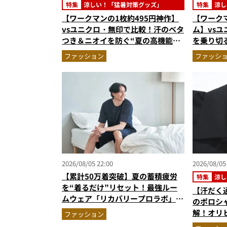
特集
涼しい！「猛暑対策グッズ」
特集
涼し
【ワークマンの1枚約495円神作】
【ワークマ
vsユニクロ・無印で比較！汗のベタ
ム】vs
つき＆ニオイを防ぐ“夏の高機能イ
を乗り切
ンナー”3選を徹底解剖。あなたに
を徹底解
ファッション
ファッシ
最適な1着は？
まで決定
2026/08/05 22:00
2026/08/05
【累計50万着突破】夏の蓄積疲労
特集
涼し
を“着るだけ”リセット！最強ルー
【汗だく
ムウェア「リカバリープロラボ」に
のポロシ
新色登場
解！オリ
ファッション
秀。酷暑