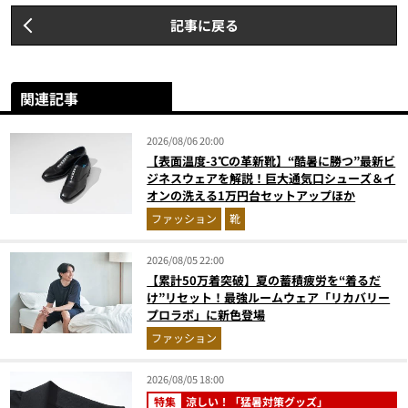
記事に戻る
関連記事
2026/08/06 20:00
【表面温度-3℃の革新靴】“酷暑に勝つ”最新ビ
ジネスウェアを解説！巨大通気口シューズ＆イ
オンの洗える1万円台セットアップほか
ファッション
靴
2026/08/05 22:00
【累計50万着突破】夏の蓄積疲労を“着るだ
け”リセット！最強ルームウェア「リカバリー
プロラボ」に新色登場
ファッション
2026/08/05 18:00
特集
涼しい！「猛暑対策グッズ」