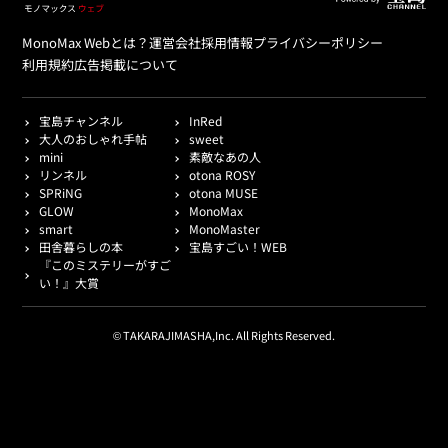
MonoMax Webとは？
運営会社
採用情報
プライバシーポリシー
利用規約
広告掲載について
宝島チャンネル
InRed
大人のおしゃれ手帖
sweet
mini
素敵なあの人
リンネル
otona ROSY
SPRiNG
otona MUSE
GLOW
MonoMax
smart
MonoMaster
田舎暮らしの本
宝島すごい！WEB
『このミステリーがすご
い！』大賞
© TAKARAJIMASHA,Inc. All Rights Reserved.