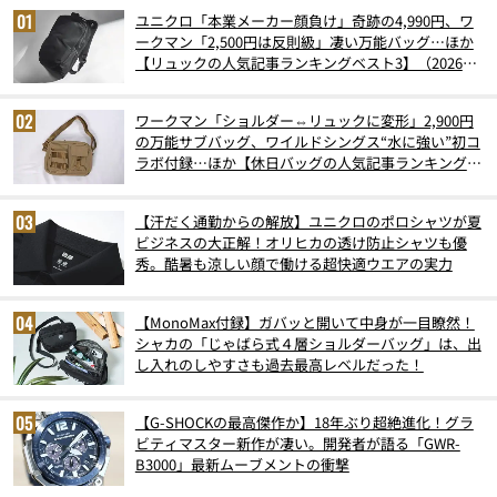
ユニクロ「本業メーカー顔負け」奇跡の4,990円、ワ
ークマン「2,500円は反則級」凄い万能バッグ…ほか
【リュックの人気記事ランキングベスト3】（2026年
6月版）
ワークマン「ショルダー⇔リュックに変形」2,900円
の万能サブバッグ、ワイルドシングス“水に強い”初コ
ラボ付録…ほか【休日バッグの人気記事ランキングベ
スト3】（2026年6月版）
【汗だく通勤からの解放】ユニクロのポロシャツが夏
ビジネスの大正解！オリヒカの透け防止シャツも優
秀。酷暑も涼しい顔で働ける超快適ウエアの実力
【MonoMax付録】ガバッと開いて中身が一目瞭然！
シャカの「じゃばら式４層ショルダーバッグ」は、出
し入れのしやすさも過去最高レベルだった！
【G-SHOCKの最高傑作か】18年ぶり超絶進化！グラ
ビティマスター新作が凄い。開発者が語る「GWR-
B3000」最新ムーブメントの衝撃