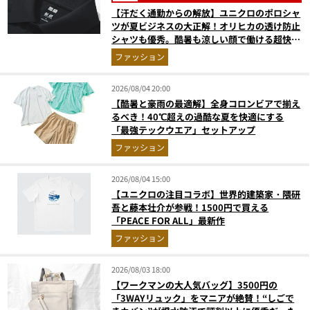
【汗だく通勤からの解放】ユニクロのポロシャ
ツが夏ビジネスの大正解！オリヒカの透け防止
シャツも優秀。酷暑も涼しい顔で働ける超快適
ウエアの実力
ファッション
2026/08/04 20:00
【酷暑と豪雨の最適解】全身コロンビアで揃え
るべき！40℃超えの過酷な夏を快適にする
「最強テックウエア」セットアップ
ファッション
2026/08/04 15:00
【ユニクロの注目コラボ】世界的建築家・隈研
吾と藤本壮介が参戦！1500円で買える
「PEACE FOR ALL」最新作
ファッション
2026/08/03 18:00
【ワークマンの大人気バッグ】3500円の
「3WAYリュック」をマニアが絶賛！“しごで