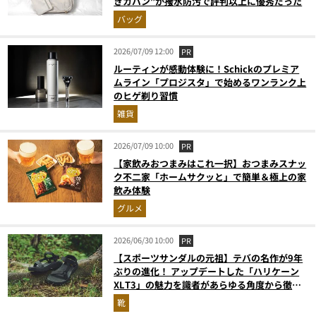
きカバン”が撥水防汚で評判以上に優秀だった
バッグ
2026/07/09 12:00
PR
ルーティンが感動体験に！Schickのプレミア
ムライン「プロジスタ」で始めるワンランク上
のヒゲ剃り習慣
雑貨
2026/07/09 10:00
PR
【家飲みおつまみはこれ一択】おつまみスナッ
ク不二家「ホームサクッと」で簡単＆極上の家
飲み体験
グルメ
2026/06/30 10:00
PR
【スポーツサンダルの元祖】テバの名作が9年
ぶりの進化！ アップデートした「ハリケーン
XLT3」の魅力を識者があらゆる角度から徹底
解説！
靴