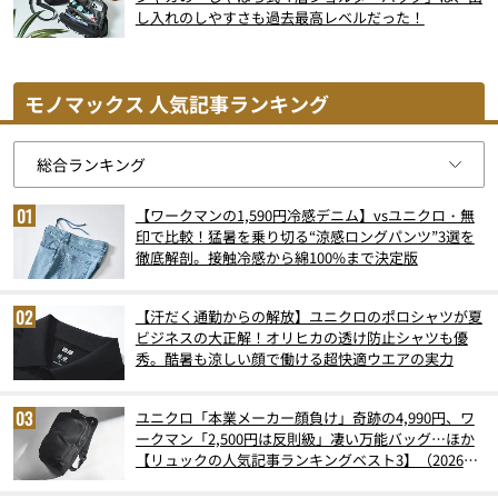
し入れのしやすさも過去最高レベルだった！
モノマックス 人気記事ランキング
【ワークマンの1,590円冷感デニム】vsユニクロ・無
印で比較！猛暑を乗り切る“涼感ロングパンツ”3選を
徹底解剖。接触冷感から綿100%まで決定版
【汗だく通勤からの解放】ユニクロのポロシャツが夏
ビジネスの大正解！オリヒカの透け防止シャツも優
秀。酷暑も涼しい顔で働ける超快適ウエアの実力
ユニクロ「本業メーカー顔負け」奇跡の4,990円、ワ
ークマン「2,500円は反則級」凄い万能バッグ…ほか
【リュックの人気記事ランキングベスト3】（2026年
6月版）