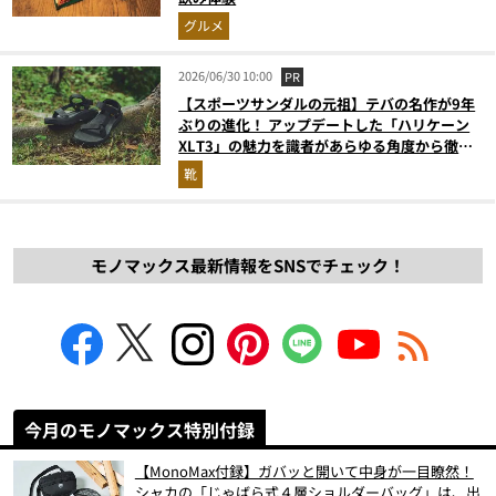
グルメ
2026/06/30 10:00
PR
【スポーツサンダルの元祖】テバの名作が9年
ぶりの進化！ アップデートした「ハリケーン
XLT3」の魅力を識者があらゆる角度から徹底
解説！
靴
モノマックス最新情報をSNSでチェック！
今月のモノマックス特別付録
【MonoMax付録】ガバッと開いて中身が一目瞭然！
シャカの「じゃばら式４層ショルダーバッグ」は、出