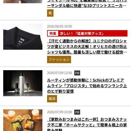
ーサンダル級に快適”な3Dプリントスニーカー
『コレ買いです』Vol.173
靴
2026/08/05 18:00
特集
涼しい！「猛暑対策グッズ」
【汗だく通勤からの解放】ユニクロのポロシャ
ツが夏ビジネスの大正解！オリヒカの透け防止
シャツも優秀。酷暑も涼しい顔で働ける超快適
ウエアの実力
ファッション
2026/07/09 12:00
PR
ルーティンが感動体験に！Schickのプレミア
ムライン「プロジスタ」で始めるワンランク上
のヒゲ剃り習慣
雑貨
2026/07/09 10:00
PR
【家飲みおつまみはこれ一択】おつまみスナッ
ク不二家「ホームサクッと」で簡単＆極上の家
飲み体験