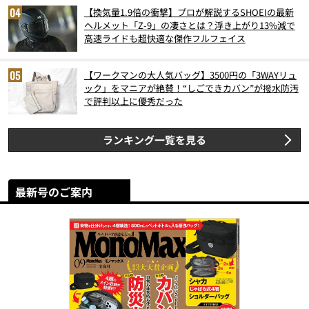
【換気量1.9倍の衝撃】プロが解説するSHOEIの最新
ヘルメット「Z-9」の凄さとは？浮き上がり13%減で
高速ライドも超快適な傑作フルフェイス
【ワークマンの大人気バッグ】3500円の「3WAYリュ
ック」をマニアが絶賛！“しごできカバン”が撥水防汚
で評判以上に優秀だった
ランキング一覧を見る
最新号のご案内