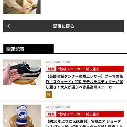
記事に戻る
関連記事
2026/08/09 20:00
特集
"鉄板スニーカー"試し履き
【英国老舗タンナーの極上レザー】プーマの名
作「スウェード」特別モデルをエディターが試
し履き！大人が選ぶべき最高峰スニーカー
靴
2026/08/08 20:00
特集
"鉄板スニーカー"試し履き
【約10年ぶりに伝説復刻】名機エア ジョーダ
ン 3 “True Blue”をエディターが試し履き！上