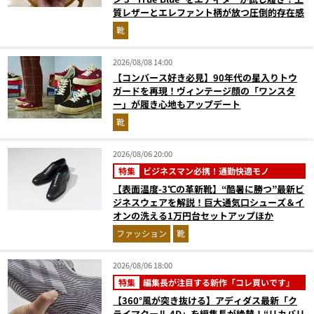
質レザーとエレファント柄が放つ圧倒的存在感
靴
2026/08/08 14:00
【コンバース好き必見】90年代の星入りトウ
ガードを再現！ヴィンテージ顔の「ワンスタ
ー」が履き心地もアップデート
靴
2026/08/06 20:00
特集
ビジネスマン必携！通勤快適モノ
【表面温度-3℃の革新靴】“酷暑に勝つ”最新ビ
ジネスウェアを解説！巨大通気口シューズ＆イ
オンの洗える1万円台セットアップほか
ファッション
靴
2026/08/06 18:00
特集
編集長が注目する新作「コレ買いです」
【360°風が突き抜ける】アディダス最新「ク
ライマクール 4D」を編集長が絶賛！“リカバリ