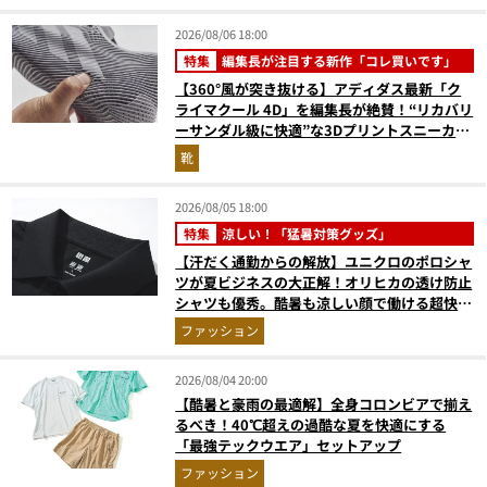
2026/08/06 18:00
特集
編集長が注目する新作「コレ買いです」
【360°風が突き抜ける】アディダス最新「ク
ライマクール 4D」を編集長が絶賛！“リカバリ
ーサンダル級に快適”な3Dプリントスニーカー
『コレ買いです』Vol.173
靴
2026/08/05 18:00
特集
涼しい！「猛暑対策グッズ」
【汗だく通勤からの解放】ユニクロのポロシャ
ツが夏ビジネスの大正解！オリヒカの透け防止
シャツも優秀。酷暑も涼しい顔で働ける超快適
ウエアの実力
ファッション
2026/08/04 20:00
【酷暑と豪雨の最適解】全身コロンビアで揃え
るべき！40℃超えの過酷な夏を快適にする
「最強テックウエア」セットアップ
ファッション