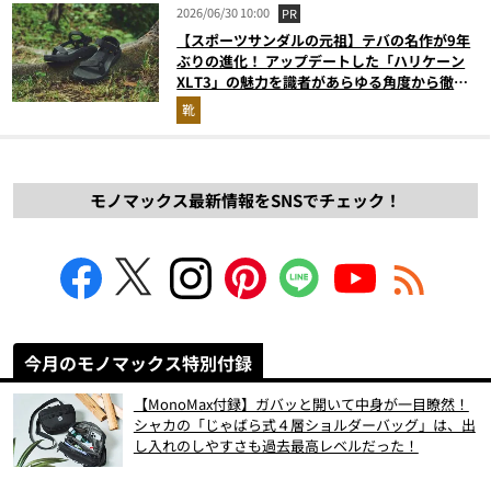
2026/06/30 10:00
PR
【スポーツサンダルの元祖】テバの名作が9年
ぶりの進化！ アップデートした「ハリケーン
XLT3」の魅力を識者があらゆる角度から徹底
解説！
靴
モノマックス最新情報をSNSでチェック！
今月のモノマックス特別付録
【MonoMax付録】ガバッと開いて中身が一目瞭然！
シャカの「じゃばら式４層ショルダーバッグ」は、出
し入れのしやすさも過去最高レベルだった！