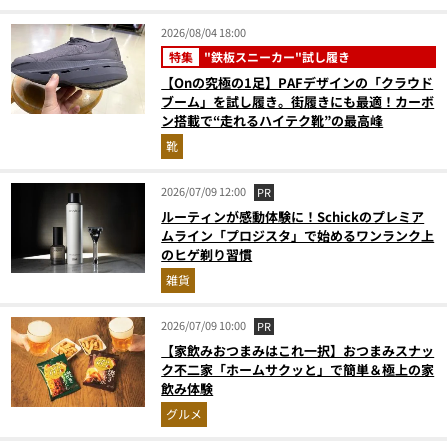
2026/08/04 18:00
特集
"鉄板スニーカー"試し履き
【Onの究極の1足】PAFデザインの「クラウド
ブーム」を試し履き。街履きにも最適！カーボ
ン搭載で“走れるハイテク靴”の最高峰
靴
2026/07/09 12:00
PR
ルーティンが感動体験に！Schickのプレミア
ムライン「プロジスタ」で始めるワンランク上
のヒゲ剃り習慣
雑貨
2026/07/09 10:00
PR
【家飲みおつまみはこれ一択】おつまみスナッ
ク不二家「ホームサクッと」で簡単＆極上の家
飲み体験
グルメ