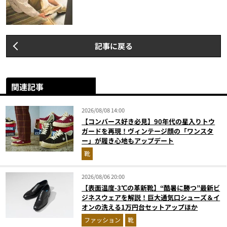
記事に戻る
関連記事
2026/08/08 14:00
【コンバース好き必見】90年代の星入りトウ
ガードを再現！ヴィンテージ顔の「ワンスタ
ー」が履き心地もアップデート
靴
2026/08/06 20:00
【表面温度-3℃の革新靴】“酷暑に勝つ”最新ビ
ジネスウェアを解説！巨大通気口シューズ＆イ
オンの洗える1万円台セットアップほか
ファッション
靴