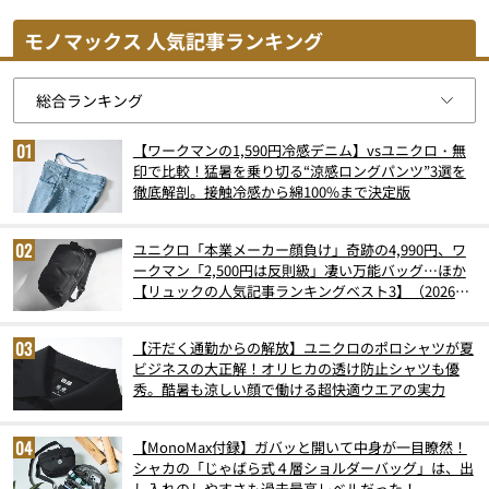
モノマックス 人気記事ランキング
【ワークマンの1,590円冷感デニム】vsユニクロ・無
印で比較！猛暑を乗り切る“涼感ロングパンツ”3選を
徹底解剖。接触冷感から綿100%まで決定版
ユニクロ「本業メーカー顔負け」奇跡の4,990円、ワ
ークマン「2,500円は反則級」凄い万能バッグ…ほか
【リュックの人気記事ランキングベスト3】（2026年
6月版）
【汗だく通勤からの解放】ユニクロのポロシャツが夏
ビジネスの大正解！オリヒカの透け防止シャツも優
秀。酷暑も涼しい顔で働ける超快適ウエアの実力
【MonoMax付録】ガバッと開いて中身が一目瞭然！
シャカの「じゃばら式４層ショルダーバッグ」は、出
し入れのしやすさも過去最高レベルだった！