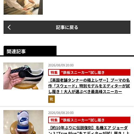
記事に戻る
関連記事
2026/08/09 20:00
特集
"鉄板スニーカー"試し履き
【英国老舗タンナーの極上レザー】プーマの名
作「スウェード」特別モデルをエディターが試
し履き！大人が選ぶべき最高峰スニーカー
靴
2026/08/08 20:00
特集
"鉄板スニーカー"試し履き
【約10年ぶりに伝説復刻】名機エア ジョーダ
ン 3 “True Blue”をエディターが試し履き！上