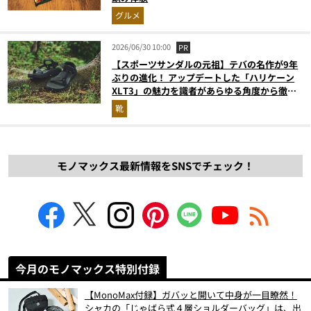
グルメ
2026/06/30 10:00
PR
【スポーツサンダルの元祖】テバの名作が9年
ぶりの進化！ アップデートした「ハリケーン
XLT3」の魅力を識者があらゆる角度から徹底
解説！
靴
モノマックス最新情報をSNSでチェック！
今月のモノマックス特別付録
【MonoMax付録】ガバッと開いて中身が一目瞭然！
シャカの「じゃばら式４層ショルダーバッグ」は、出