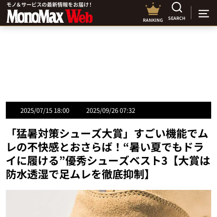
SEARCH
RANKING
2025/07/15 18:00
2025/09/26 07:32
「猛暑対策シューズ大賞」すごい機能でム
レの不快感とおさらば！“暑い夏でもドラ
イに履ける”優秀シューズベスト3【大賞は
防水透湿で足ムレを徹底抑制】