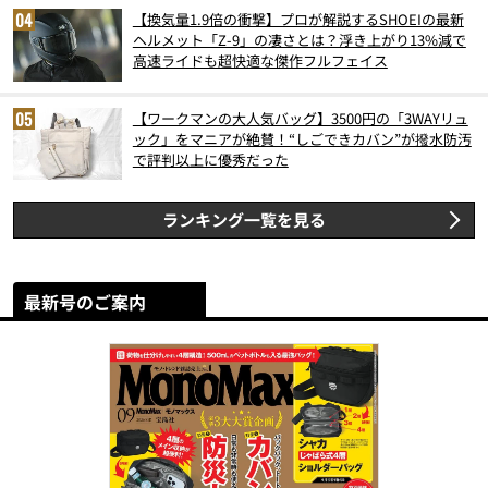
【換気量1.9倍の衝撃】プロが解説するSHOEIの最新
ヘルメット「Z-9」の凄さとは？浮き上がり13%減で
高速ライドも超快適な傑作フルフェイス
【ワークマンの大人気バッグ】3500円の「3WAYリュ
ック」をマニアが絶賛！“しごできカバン”が撥水防汚
で評判以上に優秀だった
ランキング一覧を見る
最新号のご案内