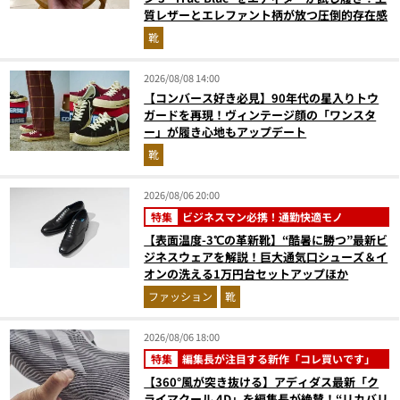
質レザーとエレファント柄が放つ圧倒的存在感
靴
2026/08/08 14:00
【コンバース好き必見】90年代の星入りトウ
ガードを再現！ヴィンテージ顔の「ワンスタ
ー」が履き心地もアップデート
靴
2026/08/06 20:00
特集
ビジネスマン必携！通勤快適モノ
【表面温度-3℃の革新靴】“酷暑に勝つ”最新ビ
ジネスウェアを解説！巨大通気口シューズ＆イ
オンの洗える1万円台セットアップほか
ファッション
靴
2026/08/06 18:00
特集
編集長が注目する新作「コレ買いです」
【360°風が突き抜ける】アディダス最新「ク
ライマクール 4D」を編集長が絶賛！“リカバリ