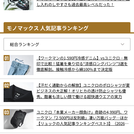
し入れのしやすさも過去最高レベルだった！
モノマックス 人気記事ランキング
【ワークマンの1,590円冷感デニム】vsユニクロ・無
印で比較！猛暑を乗り切る“涼感ロングパンツ”3選を
徹底解剖。接触冷感から綿100%まで決定版
【汗だく通勤からの解放】ユニクロのポロシャツが夏
ビジネスの大正解！オリヒカの透け防止シャツも優
秀。酷暑も涼しい顔で働ける超快適ウエアの実力
ユニクロ「本業メーカー顔負け」奇跡の4,990円、ワ
ークマン「2,500円は反則級」凄い万能バッグ…ほか
【リュックの人気記事ランキングベスト3】（2026年
6月版）