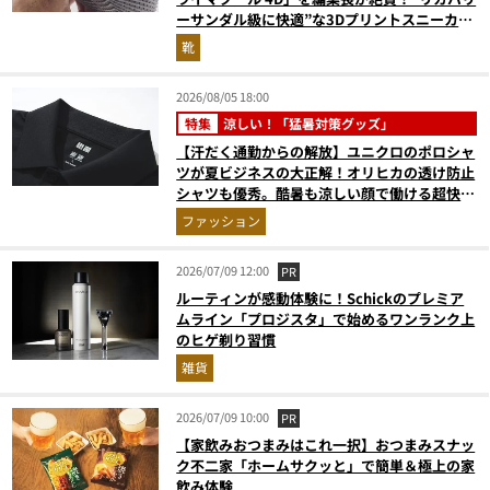
ーサンダル級に快適”な3Dプリントスニーカー
『コレ買いです』Vol.173
靴
2026/08/05 18:00
特集
涼しい！「猛暑対策グッズ」
【汗だく通勤からの解放】ユニクロのポロシャ
ツが夏ビジネスの大正解！オリヒカの透け防止
シャツも優秀。酷暑も涼しい顔で働ける超快適
ウエアの実力
ファッション
2026/07/09 12:00
PR
ルーティンが感動体験に！Schickのプレミア
ムライン「プロジスタ」で始めるワンランク上
のヒゲ剃り習慣
雑貨
2026/07/09 10:00
PR
【家飲みおつまみはこれ一択】おつまみスナッ
ク不二家「ホームサクッと」で簡単＆極上の家
飲み体験