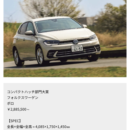
コンパクトハッチ部門大賞
フォルクスワーゲン
ポロ
￥2,885,500～
【SPEC】
全長×全幅×全高＝4,085×1,750×1,450㎜