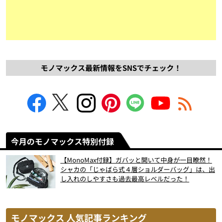
モノマックス最新情報をSNSでチェック！
今月のモノマックス特別付録
【MonoMax付録】ガバッと開いて中身が一目瞭然！
シャカの「じゃばら式４層ショルダーバッグ」は、出
し入れのしやすさも過去最高レベルだった！
モノマックス 人気記事ランキング