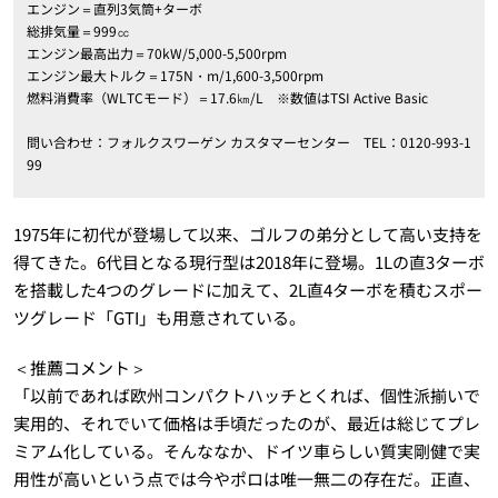
エンジン＝直列3気筒+ターボ
総排気量＝999㏄
エンジン最高出力＝70kW/5,000-5,500rpm
エンジン最大トルク＝175N・m/1,600-3,500rpm
燃料消費率（WLTCモード）＝17.6㎞/L ※数値はTSI Active Basic
問い合わせ：フォルクスワーゲン カスタマーセンター TEL：0120-993-1
99
1975年に初代が登場して以来、ゴルフの弟分として高い支持を
得てきた。6代目となる現行型は2018年に登場。1Lの直3ターボ
を搭載した4つのグレードに加えて、2L直4ターボを積むスポー
ツグレード「GTI」も用意されている。
＜推薦コメント＞
「以前であれば欧州コンパクトハッチとくれば、個性派揃いで
実用的、それでいて価格は手頃だったのが、最近は総じてプレ
ミアム化している。そんななか、ドイツ車らしい質実剛健で実
用性が高いという点では今やポロは唯一無二の存在だ。正直、