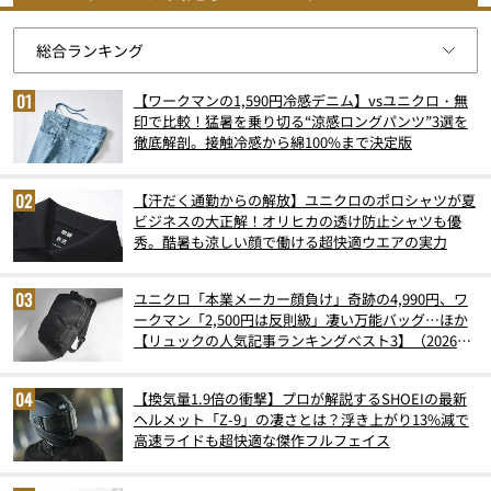
【ワークマンの1,590円冷感デニム】vsユニクロ・無
印で比較！猛暑を乗り切る“涼感ロングパンツ”3選を
徹底解剖。接触冷感から綿100%まで決定版
【汗だく通勤からの解放】ユニクロのポロシャツが夏
ビジネスの大正解！オリヒカの透け防止シャツも優
秀。酷暑も涼しい顔で働ける超快適ウエアの実力
ユニクロ「本業メーカー顔負け」奇跡の4,990円、ワ
ークマン「2,500円は反則級」凄い万能バッグ…ほか
【リュックの人気記事ランキングベスト3】（2026年
6月版）
【換気量1.9倍の衝撃】プロが解説するSHOEIの最新
ヘルメット「Z-9」の凄さとは？浮き上がり13%減で
高速ライドも超快適な傑作フルフェイス