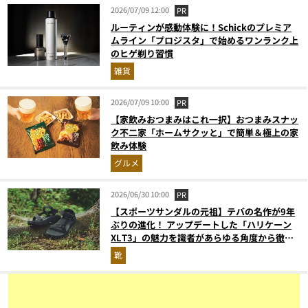
2026/07/09 12:00
PR
ルーティンが感動体験に！Schickのプレミア
ムライン「プロジスタ」で始めるワンランク上
のヒゲ剃り習慣
雑貨
2026/07/09 10:00
PR
【家飲みおつまみはこれ一択】おつまみスナッ
ク不二家「ホームサクッと」で簡単＆極上の家
飲み体験
グルメ
2026/06/30 10:00
PR
【スポーツサンダルの元祖】テバの名作が9年
ぶりの進化！ アップデートした「ハリケーン
XLT3」の魅力を識者があらゆる角度から徹底
解説！
靴