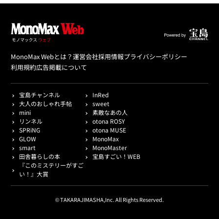
MonoMax Webとは？
運営会社
採用情報
プライバシーポリシー
利用規約
広告掲載について
宝島チャンネル
InRed
大人のおしゃれ手帖
sweet
mini
素敵なあの人
リンネル
otona ROSY
SPRiNG
otona MUSE
GLOW
MonoMax
smart
MonoMaster
田舎暮らしの本
宝島すごい！WEB
『このミステリーがすご
い！』大賞
© TAKARAJIMASHA,Inc. All Rights Reserved.