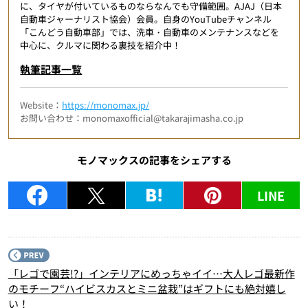
に、タイヤが付いているものならなんでも守備範囲。AJAJ（日本
自動車ジャーナリスト協会）会員。自身のYouTubeチャンネル
「こんどう自動車部」では、洗車・自動車のメンテナンスなどを
中心に、クルマに関わる裏技を紹介中！
執筆記事一覧
Website：
https://monomax.jp/
お問い合わせ：monomaxofficial@takarajimasha.co.jp
モノマックスの記事をシェアする
LINE
P
「レゴで園芸!?」インテリアにめっちゃイイ…大人レゴ最新作
のモチーフ“ハイビスカスとミニ盆栽”はギフトにも絶対嬉し
い！