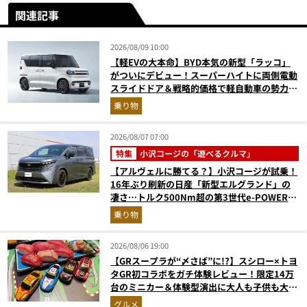
関連記事
2026/08/09 10:00
【軽EVの大本命】BYD本気の新型「ラッコ」
がついにデビュー！スーパーハイトに両側電動
スライドドア＆戦略的価格で軽自動車の勢力図
はどうなる？
乗り物
2026/08/07 07:00
特集
小沢コージの「遊べるクルマ」
【アルヴェルに勝てる？】小沢コージが試乗！
16年ぶり刷新の日産「新型エルグランド」の
凄さ…トルク500Nm超の第3世代e-POWER＆
和の格調高きデザインを徹底チェック
乗り物
2026/08/06 19:00
【GRスープラが“〆さば”に!?】スシロー×トヨ
タGR初コラボをガチ体験レビュー！限定14万
台のミニカー＆体験型演出に大人も子供も大興
奮間違いなし
グルメ