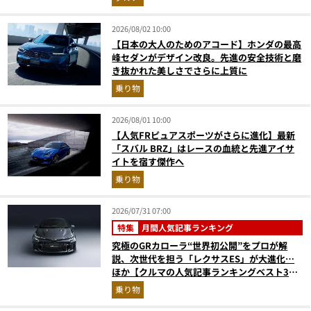
2026/08/02 10:00
【日本の大人のためのアコード】ホンダの最高
峰セダンがデザイン改良。先進の安全技術と磨
き抜かれた美しさでさらに上質に
乗り物
2026/08/01 10:00
【人気FRピュアスポーツがさらに進化】最新
「スバル BRZ」はレースの血統と先進アイサ
イトを宿す傑作へ
乗り物
2026/07/31 07:00
特集
月間人気記事ランキング
究極のGRカローラ“世界初公開”をプロが解
説、次世代を担う「レクサスES」が大進化…
ほか【クルマの人気記事ランキングベスト3】
（2026年6月版）
乗り物