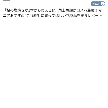
N
「鮎の塩焼きが1本から買える!?」角上魚類がコスパ最強！マ
ニアおすすめ“これ絶対に買ってほしい”3商品を実食レポート