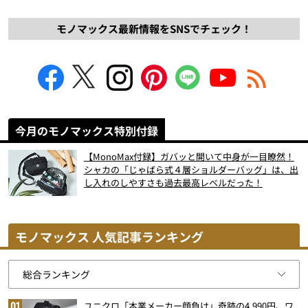
モノマックス最新情報をSNSでチェック！
今月のモノマックス特別付録
【MonoMax付録】ガバッと開いて中身が一目瞭然！
シャカの「じゃばら式４層ショルダーバッグ」は、出
し入れのしやすさも過去最高レベルだった！
モノマックス 人気記事ランキング
ユニクロ「本業メーカー顔負け」奇跡の4,990円、ワ