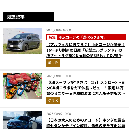
関連記事
2026/08/07 07:00
特集
小沢コージの「遊べるクルマ」
【アルヴェルに勝てる？】小沢コージが試乗！
16年ぶり刷新の日産「新型エルグランド」の
凄さ…トルク500Nm超の第3世代e-POWER＆
和の格調高きデザインを徹底チェック
乗り物
2026/08/06 19:00
【GRスープラが“〆さば”に!?】スシロー×トヨ
タGR初コラボをガチ体験レビュー！限定14万
台のミニカー＆体験型演出に大人も子供も大興
奮間違いなし
グルメ
2026/08/02 10:00
【日本の大人のためのアコード】ホンダの最高
峰セダンがデザイン改良。先進の安全技術と磨