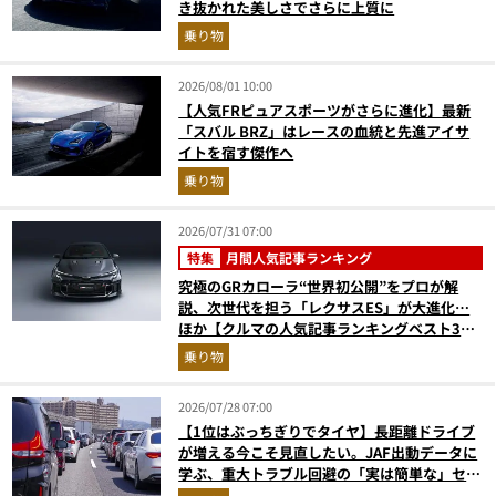
き抜かれた美しさでさらに上質に
乗り物
2026/08/01 10:00
【人気FRピュアスポーツがさらに進化】最新
「スバル BRZ」はレースの血統と先進アイサ
イトを宿す傑作へ
乗り物
2026/07/31 07:00
特集
月間人気記事ランキング
究極のGRカローラ“世界初公開”をプロが解
説、次世代を担う「レクサスES」が大進化…
ほか【クルマの人気記事ランキングベスト3】
（2026年6月版）
乗り物
2026/07/28 07:00
【1位はぶっちぎりでタイヤ】長距離ドライブ
が増える今こそ見直したい。JAF出動データに
学ぶ、重大トラブル回避の「実は簡単な」セル
フメンテ術