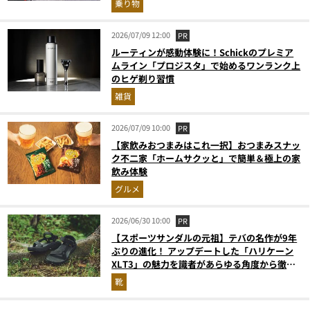
乗り物
2026/07/09 12:00
PR
ルーティンが感動体験に！Schickのプレミア
ムライン「プロジスタ」で始めるワンランク上
のヒゲ剃り習慣
雑貨
2026/07/09 10:00
PR
【家飲みおつまみはこれ一択】おつまみスナッ
ク不二家「ホームサクッと」で簡単＆極上の家
飲み体験
グルメ
2026/06/30 10:00
PR
【スポーツサンダルの元祖】テバの名作が9年
ぶりの進化！ アップデートした「ハリケーン
XLT3」の魅力を識者があらゆる角度から徹底
解説！
靴