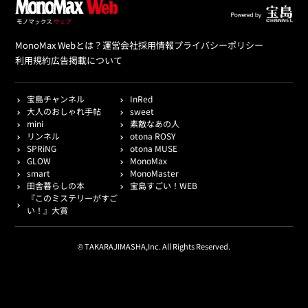
MonoMax Webとは？
運営会社
採用情報
プライバシーポリシー
利用規約
広告掲載について
宝島チャンネル
InRed
大人のおしゃれ手帖
sweet
mini
素敵なあの人
リンネル
otona ROSY
SPRiNG
otona MUSE
GLOW
MonoMax
smart
MonoMaster
田舎暮らしの本
宝島すごい！WEB
『このミステリーがすご
い！』大賞
© TAKARAJIMASHA,Inc. All Rights Reserved.