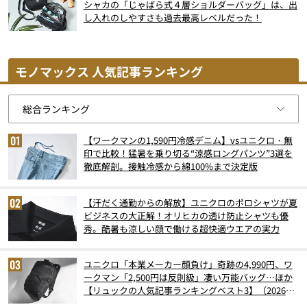
シャカの「じゃばら式４層ショルダーバッグ」は、出
し入れのしやすさも過去最高レベルだった！
モノマックス 人気記事ランキング
【ワークマンの1,590円冷感デニム】vsユニクロ・無
印で比較！猛暑を乗り切る“涼感ロングパンツ”3選を
徹底解剖。接触冷感から綿100%まで決定版
【汗だく通勤からの解放】ユニクロのポロシャツが夏
ビジネスの大正解！オリヒカの透け防止シャツも優
秀。酷暑も涼しい顔で働ける超快適ウエアの実力
ユニクロ「本業メーカー顔負け」奇跡の4,990円、ワ
ークマン「2,500円は反則級」凄い万能バッグ…ほか
【リュックの人気記事ランキングベスト3】（2026年
6月版）