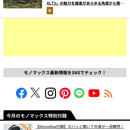
XLT3」の魅力を識者があらゆる角度から徹底
解説！
靴
モノマックス最新情報をSNSでチェック！
今月のモノマックス特別付録
【MonoMax付録】ガバッと開いて中身が一目瞭然！