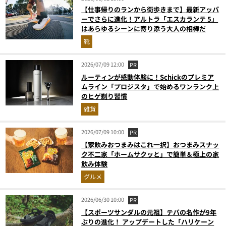
【仕事帰りのランから街歩きまで】最新アッパ
ーでさらに進化！アルトラ「エスカランテ 5」
はあらゆるシーンに寄り添う大人の相棒だ
靴
2026/07/09 12:00
PR
ルーティンが感動体験に！Schickのプレミア
ムライン「プロジスタ」で始めるワンランク上
のヒゲ剃り習慣
雑貨
2026/07/09 10:00
PR
【家飲みおつまみはこれ一択】おつまみスナッ
ク不二家「ホームサクッと」で簡単＆極上の家
飲み体験
グルメ
2026/06/30 10:00
PR
【スポーツサンダルの元祖】テバの名作が9年
ぶりの進化！ アップデートした「ハリケーン