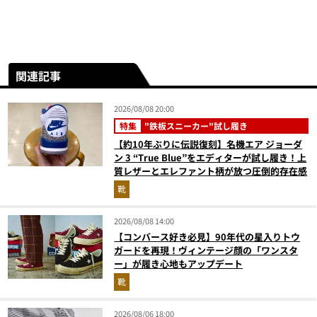
関連記事
2026/08/08 20:00
特集
"鉄板スニーカー"試し履き
【約10年ぶりに伝説復刻】名機エア ジョーダ
ン 3 “True Blue”をエディターが試し履き！上
質レザーとエレファント柄が放つ圧倒的存在感
靴
2026/08/08 14:00
【コンバース好き必見】90年代の星入りトウ
ガードを再現！ヴィンテージ顔の「ワンスタ
ー」が履き心地もアップデート
靴
2026/08/06 18:00