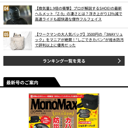
【換気量1.9倍の衝撃】プロが解説するSHOEIの最新
ヘルメット「Z-9」の凄さとは？浮き上がり13%減で
高速ライドも超快適な傑作フルフェイス
【ワークマンの大人気バッグ】3500円の「3WAYリュ
ック」をマニアが絶賛！“しごできカバン”が撥水防汚
で評判以上に優秀だった
ランキング一覧を見る
最新号のご案内