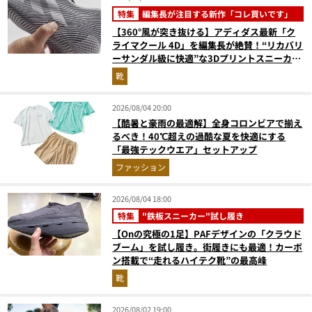
特集
編集長が注目する新作「コレ買いです」
【360°風が突き抜ける】アディダス最新「ク
ライマクール 4D」を編集長が絶賛！“リカバリ
ーサンダル級に快適”な3Dプリントスニーカー
『コレ買いです』Vol.173
靴
2026/08/04 20:00
【酷暑と豪雨の最適解】全身コロンビアで揃え
るべき！40℃超えの過酷な夏を快適にする
「最強テックウエア」セットアップ
ファッション
2026/08/04 18:00
特集
"鉄板スニーカー"試し履き
【Onの究極の1足】PAFデザインの「クラウド
ブーム」を試し履き。街履きにも最適！カーボ
ン搭載で“走れるハイテク靴”の最高峰
靴
2026/08/02 19:00