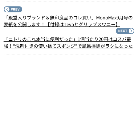
P
「殿堂入りブランド＆無印良品のコレ買い」MonoMax9月号の
表紙を公開します！【付録はTevaとグリップスワニー】
N
「ニトリのこれ本当に便利だった」1個当たり20円はコスパ最
強！“洗剤付きの使い捨てスポンジ”で風呂掃除がラクになった