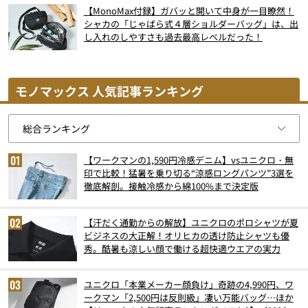
【MonoMax付録】ガバッと開いて中身が一目瞭然！
シャカの「じゃばら式４層ショルダーバッグ」は、出
し入れのしやすさも過去最高レベルだった！
モノマックス 人気記事ランキング
【ワークマンの1,590円冷感デニム】vsユニクロ・無
印で比較！猛暑を乗り切る“涼感ロングパンツ”3選を
徹底解剖。接触冷感から綿100%まで決定版
【汗だく通勤からの解放】ユニクロのポロシャツが夏
ビジネスの大正解！オリヒカの透け防止シャツも優
秀。酷暑も涼しい顔で働ける超快適ウエアの実力
ユニクロ「本業メーカー顔負け」奇跡の4,990円、ワ
ークマン「2,500円は反則級」凄い万能バッグ…ほか