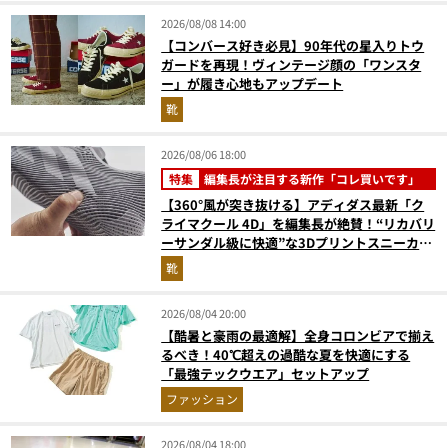
2026/08/08 14:00
【コンバース好き必見】90年代の星入りトウ
ガードを再現！ヴィンテージ顔の「ワンスタ
ー」が履き心地もアップデート
靴
2026/08/06 18:00
特集
編集長が注目する新作「コレ買いです」
【360°風が突き抜ける】アディダス最新「ク
ライマクール 4D」を編集長が絶賛！“リカバリ
ーサンダル級に快適”な3Dプリントスニーカー
『コレ買いです』Vol.173
靴
2026/08/04 20:00
【酷暑と豪雨の最適解】全身コロンビアで揃え
るべき！40℃超えの過酷な夏を快適にする
「最強テックウエア」セットアップ
ファッション
2026/08/04 18:00