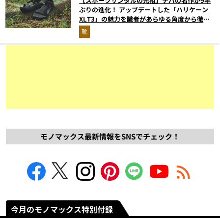
【スポーツサンダルの元祖】テバの名作が9年
ぶりの進化！ アップデートした「ハリケーン
XLT3」の魅力を識者があらゆる角度から徹底
解説！
靴
モノマックス最新情報をSNSでチェック！
今月のモノマックス特別付録