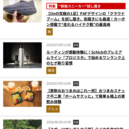
特集
"鉄板スニーカー"試し履き
【Onの究極の1足】PAFデザインの「クラウド
ブーム」を試し履き。街履きにも最適！カーボ
ン搭載で“走れるハイテク靴”の最高峰
靴
2026/07/09 12:00
PR
ルーティンが感動体験に！Schickのプレミア
ムライン「プロジスタ」で始めるワンランク上
のヒゲ剃り習慣
雑貨
2026/07/09 10:00
PR
【家飲みおつまみはこれ一択】おつまみスナッ
ク不二家「ホームサクッと」で簡単＆極上の家
飲み体験
グルメ
2026/06/30 10:00
PR