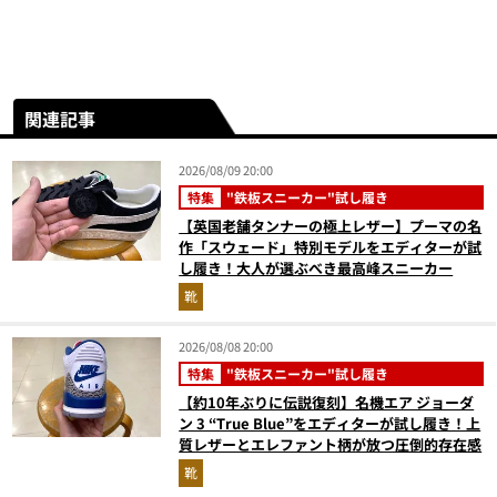
関連記事
2026/08/09 20:00
特集
"鉄板スニーカー"試し履き
【英国老舗タンナーの極上レザー】プーマの名
作「スウェード」特別モデルをエディターが試
し履き！大人が選ぶべき最高峰スニーカー
靴
2026/08/08 20:00
特集
"鉄板スニーカー"試し履き
【約10年ぶりに伝説復刻】名機エア ジョーダ
ン 3 “True Blue”をエディターが試し履き！上
質レザーとエレファント柄が放つ圧倒的存在感
靴