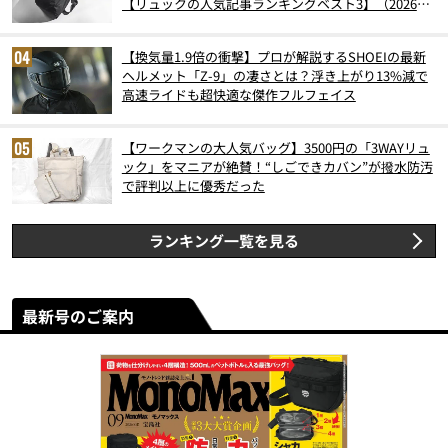
【リュックの人気記事ランキングベスト3】（2026年
6月版）
【換気量1.9倍の衝撃】プロが解説するSHOEIの最新
ヘルメット「Z-9」の凄さとは？浮き上がり13%減で
高速ライドも超快適な傑作フルフェイス
【ワークマンの大人気バッグ】3500円の「3WAYリュ
ック」をマニアが絶賛！“しごできカバン”が撥水防汚
で評判以上に優秀だった
ランキング一覧を見る
最新号のご案内