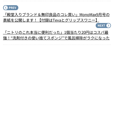
P
「殿堂入りブランド＆無印良品のコレ買い」MonoMax9月号の
表紙を公開します！【付録はTevaとグリップスワニー】
N
「ニトリのこれ本当に便利だった」1個当たり20円はコスパ最
強！“洗剤付きの使い捨てスポンジ”で風呂掃除がラクになった