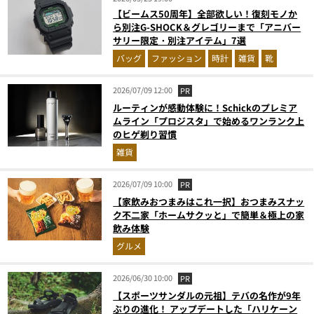
【ビームス50周年】全部欲しい！復刻モノか
ら別注G-SHOCK＆グレゴリーまで「アニバー
サリー限定・別注アイテム」7選
バッグ
ファッション
時計
雑貨
靴
2026/07/09 12:00
PR
ルーティンが感動体験に！Schickのプレミア
ムライン「プロジスタ」で始めるワンランク上
のヒゲ剃り習慣
雑貨
2026/07/09 10:00
PR
【家飲みおつまみはこれ一択】おつまみスナッ
ク不二家「ホームサクッと」で簡単＆極上の家
飲み体験
グルメ
2026/06/30 10:00
PR
【スポーツサンダルの元祖】テバの名作が9年
ぶりの進化！ アップデートした「ハリケーン