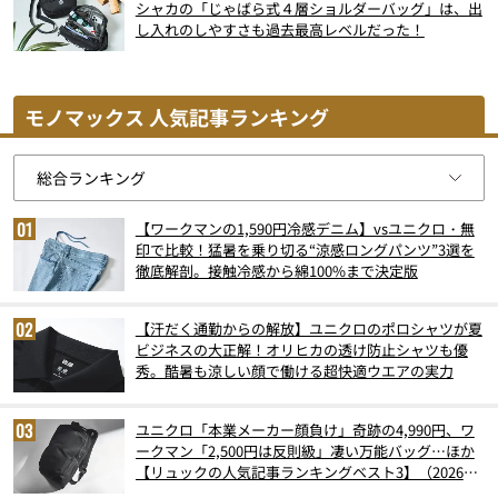
シャカの「じゃばら式４層ショルダーバッグ」は、出
し入れのしやすさも過去最高レベルだった！
モノマックス 人気記事ランキング
【ワークマンの1,590円冷感デニム】vsユニクロ・無
印で比較！猛暑を乗り切る“涼感ロングパンツ”3選を
徹底解剖。接触冷感から綿100%まで決定版
【汗だく通勤からの解放】ユニクロのポロシャツが夏
ビジネスの大正解！オリヒカの透け防止シャツも優
秀。酷暑も涼しい顔で働ける超快適ウエアの実力
ユニクロ「本業メーカー顔負け」奇跡の4,990円、ワ
ークマン「2,500円は反則級」凄い万能バッグ…ほか
【リュックの人気記事ランキングベスト3】（2026年
6月版）