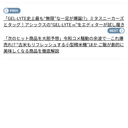
P
「GEL-LYTE史上最も“無限”な一足が爆誕!?」ミタスニーカーズ
とタッグ！アシックスの“GEL-LYTE ∞”をエディターが試し履き
N
「次のヒット商品を大胆予想」令和コメ騒動の余波で…これ爆
売れ!? “古米もリフレッシュする小型精米機”ほか ご飯が劇的に
美味しくなる商品を徹底解説