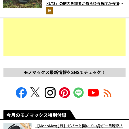
XLT3」の魅力を識者があらゆる角度から徹底
解説！
靴
モノマックス最新情報をSNSでチェック！
今月のモノマックス特別付録
【MonoMax付録】ガバッと開いて中身が一目瞭然！