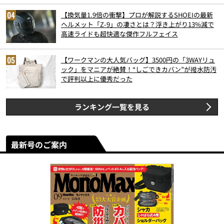
【換気量1.9倍の衝撃】プロが解説するSHOEIの最新
ヘルメット「Z-9」の凄さとは？浮き上がり13%減で
高速ライドも超快適な傑作フルフェイス
【ワークマンの大人気バッグ】3500円の「3WAYリュ
ック」をマニアが絶賛！“しごできカバン”が撥水防汚
で評判以上に優秀だった
ランキング一覧を見る
最新号のご案内