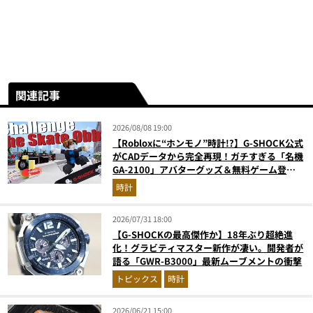
関連記事
2026/08/08 19:00
【Robloxに“ホンモノ”時計!?】G-SHOCK公式
がCADデータから完全再現！ガチすぎる「名機
GA-2100」アバターグッズ＆無料ゲーム登場
が見逃せない
時計
2026/07/31 18:00
【G-SHOCKの最高傑作か】18年ぶり超絶進
化！グラビティマスター新作が凄い。開発者が
語る「GWR-B3000」最新ムーブメントの衝撃
トピックス
時計
2026/06/21 15:00