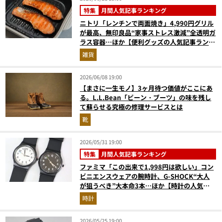
特集
月間人気記事ランキング
ニトリ「レンチンで両面焼き」4,990円グリル
が最高、無印良品“家事ストレス激減”全透明ガ
ラス容器…ほか【便利グッズの人気記事ランキ
ングベスト3】（2026年5月版）
雑貨
2026/06/08 19:00
【まさに一生モノ】3ヶ月待つ価値がここにあ
る。L.L.Bean「ビーン・ブーツ」の味を残し
て蘇らせる究極の修理サービスとは
靴
2026/05/31 19:00
特集
月間人気記事ランキング
ファミマ「この出来で1,998円は欲しい」コン
ビニエンスウェアの腕時計、G-SHOCK“大人
が狙うべき”大本命3本…ほか【時計の人気記
事ランキングベスト3】（2026年4月版）
時計
2026/05/25 19:00