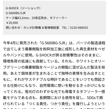
G-SHOCK（ジーショック）
G-5600BG-5JR
ケース幅43.2mm、20気圧防水、タフソーラー
￥20,900
問い合わせ：カシオ計算機 お客様相談室 TEL：0120-088925
今年4月に発売された「G-5600BG-5JR」は、パーツの製造過程
で出てしまう廃棄樹脂を粉砕加工後に成形した再生素材をベゼ
ルやバンドに使用。G-SHOCKが誇る耐衝撃性はそのままに、
環境負荷の低減にも貢献している。それも、ホワイトとオリー
ブグリーンの廃棄樹脂をベージュの樹脂に混ぜ込んだ製法を採
用。あえて個体差が生まれることで独特の表情を生み出すとと
もに、それがサステナブルな時計であることをいつでも想起さ
せる仕掛けにもなり、自然環境に想いを馳せるきっかけにもな
ってくれる。蛍光灯のわずかな光でも発電するタフソーラー搭
載モデルである点も、長期間における使用を促し、SDGsで掲
げられている「つくる責任、つかう責任」を履行しようという