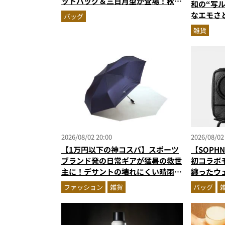
ットバッグ＆三日月型が登場！秋服
和の“写
に絶対合う新色モールブラウンが傑
なエモさ
バッグ
作
受け取り
雑貨
2026/08/02 20:00
2026/08/02
【1万円以下の神コスパ】スポーツ
【SOPHNE
ブランド発の日常ギアが猛暑の救世
初コラボ
主に！デサントの壊れにくい晴雨兼
纏ったウェ
用傘ほかを徹底解説
ス！
ファッション
雑貨
バッグ