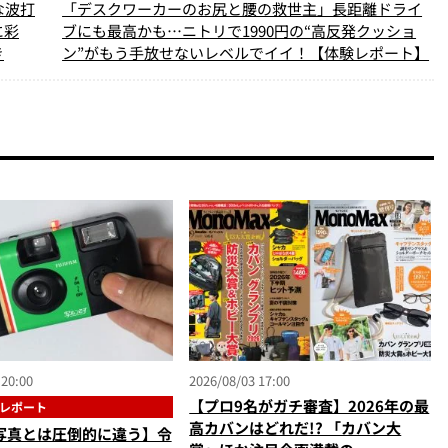
な波打
「デスクワーカーのお尻と腰の救世主」長距離ドライ
に彩
ブにも最高かも…ニトリで1990円の“高反発クッショ
き
ン”がもう手放せないレベルでイイ！【体験レポート】
 20:00
2026/08/03 17:00
【プロ9名がガチ審査】2026年の最
レポート
高カバンはどれだ!? 「カバン大
写真とは圧倒的に違う】令