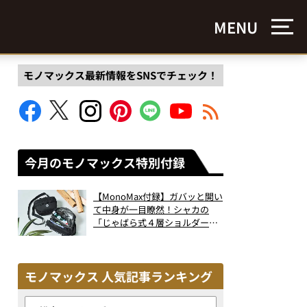
MENU
モノマックス最新情報をSNSでチェック！
今月のモノマックス特別付録
【MonoMax付録】ガバッと開い
て中身が一目瞭然！シャカの
「じゃばら式４層ショルダーバ
ッグ」は、出し入れのしやすさ
も過去最高レベルだった！
モノマックス 人気記事ランキング