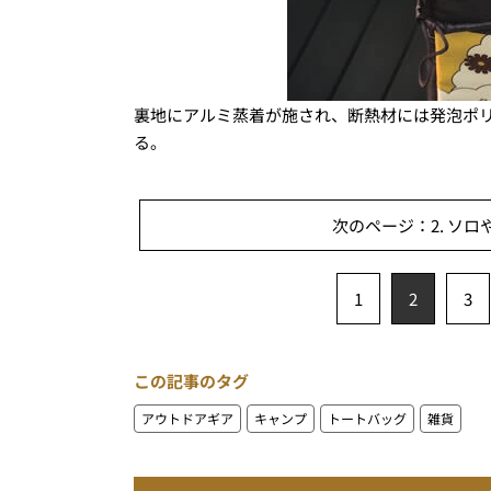
裏地にアルミ蒸着が施され、断熱材には発泡ポ
る。
次のページ：2. ソ
1
2
3
この記事のタグ
アウトドアギア
キャンプ
トートバッグ
雑貨