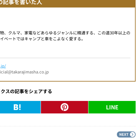
の記事を書いた人
物、クルマ、家電などあらゆるジャンルに精通する、この道30年以上の
イベートではキャンプと車をこよなく愛する。
jp/
l@takarajimasha.co.jp
ックスの記事をシェアする
LINE
PREV
N