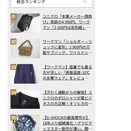
ユニクロ「本業メーカー顔負
け」奇跡の4,990円、ワーク
マン「2,500円は反則級」凄
い万能バッグ…ほか【リュッ
クの人気記事ランキングベス
ワークマン「ショルダー⇔リ
ト3】（2026年6月版）
ュックに変形」2,900円の万
能サブバッグ、ワイルドシン
グス“水に強い”初コラボ付
録…ほか【休日バッグの人気
【ワークマン】猛暑でも着る
記事ランキングベスト3】
方が涼しい「表面温度-10℃
（2026年6月版）
の氷撃ウェア」をレビュ
ー！“腕だけ濡らすのが正
解”の気化冷却機能が凄い
【汗だく通勤からの解放】ユ
ニクロのポロシャツが夏ビジ
ネスの大正解！オリヒカの透
け防止シャツも優秀。酷暑も
涼しい顔で働ける超快適ウエ
【G-SHOCKの最高傑作か】
アの実力
18年ぶり超絶進化！グラビテ
ィマスター新作が凄い。開発