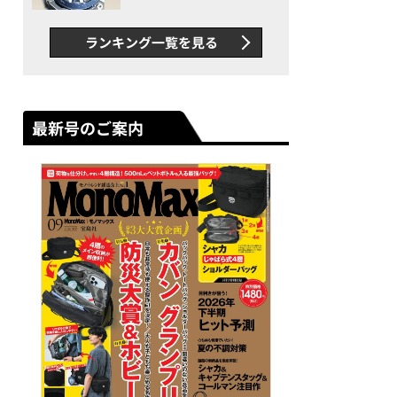
者が語る「GWR-B3000」最
新ムーブメントの衝撃
ランキング一覧を見る
最新号のご案内