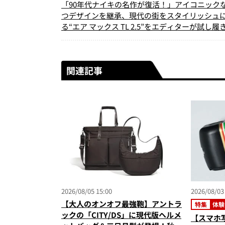
「90年代ナイキの名作が復活！」アイコニック
つデザインを継承、現代の街をスタイリッシュ
る“エア マックス TL 2.5”をエディターが試し履
関連記事
2026/08/05 15:00
2026/08/03
【大人のオンオフ最強鞄】アントラ
特集
体験
ックの「CITY/DS」に現代版ヘルメ
【スマホ