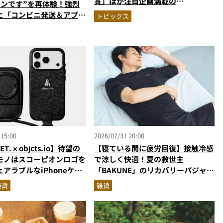
賞」ほか注目企画満載の
ルンです”を再体験！強烈
MonoMax9月号＆増刊の表紙を速
と「コンビニ発送＆アプリ
トピックス
報
」が唯一無二で楽しすぎた
 15:00
2026/07/31 20:00
T. × objcts.io】待望の
【寝ている間に疲労回復】接触冷感
モノはスコーピオンロゴを
で涼しく快適！夏の救世主
アラブルなiPhoneケー
「BAKUNE」のリカバリーパジャマ
が優秀すぎる
雑貨
雑貨