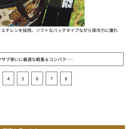
リエチレンを採用。ソフトなバッグタイプながら保冷力に優れ
ロやサブ使いに最適な軽量＆コンパク･･･
4
5
6
7
8