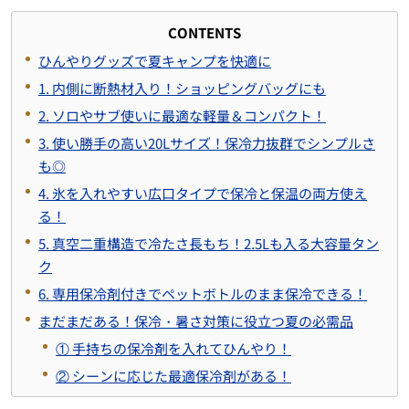
CONTENTS
ひんやりグッズで夏キャンプを快適に
1. 内側に断熱材入り！ショッピングバッグにも
2. ソロやサブ使いに最適な軽量＆コンパクト！
3. 使い勝手の高い20Lサイズ！保冷力抜群でシンプルさ
も◎
4. 氷を入れやすい広口タイプで保冷と保温の両方使え
る！
5. 真空二重構造で冷たさ長もち！2.5Lも入る大容量タン
ク
6. 専用保冷剤付きでペットボトルのまま保冷できる！
まだまだある！保冷・暑さ対策に役立つ夏の必需品
① 手持ちの保冷剤を入れてひんやり！
② シーンに応じた最適保冷剤がある！