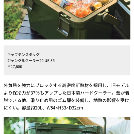
キャプテンスタッグ
ジャングルクーラー20 UE-85
￥17,600
外気熱を強力にブロックする高密度断熱材を採用し、旧モデル
より保冷力が37％もアップした日本製ハードクーラー。蓋が着
脱できる他、滑り止め用のゴム脚を装備し、地熱の影響を受け
にくい。容量約20L、W54×H33×D32cm