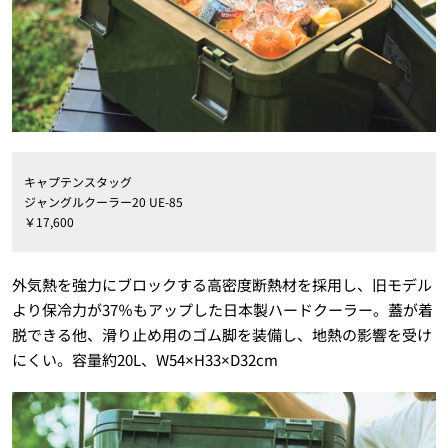
キャプテンスタッグ
ジャングルクーラー20 UE-85
￥17,600
外気熱を強力にブロックする高密度断熱材を採用し、旧モデル
より保冷力が37％もアップした日本製ハードクーラー。蓋が着
脱できる他、滑り止め用のゴム脚を装備し、地熱の影響を受け
にくい。容量約20L、W54×H33×D32cm