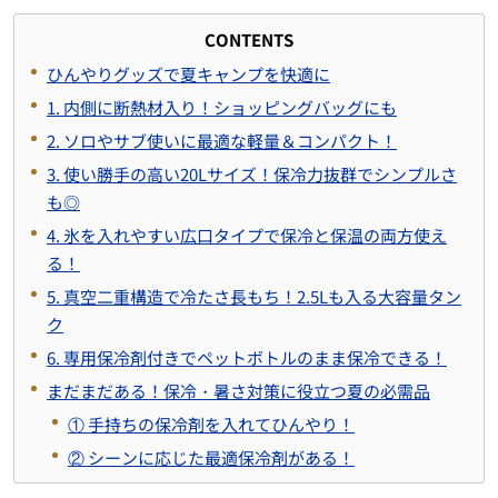
CONTENTS
ひんやりグッズで夏キャンプを快適に
1. 内側に断熱材入り！ショッピングバッグにも
2. ソロやサブ使いに最適な軽量＆コンパクト！
3. 使い勝手の高い20Lサイズ！保冷力抜群でシンプルさ
も◎
4. 氷を入れやすい広口タイプで保冷と保温の両方使え
る！
5. 真空二重構造で冷たさ長もち！2.5Lも入る大容量タン
ク
6. 専用保冷剤付きでペットボトルのまま保冷できる！
まだまだある！保冷・暑さ対策に役立つ夏の必需品
① 手持ちの保冷剤を入れてひんやり！
② シーンに応じた最適保冷剤がある！