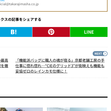
l@takarajimasha.co.jp
ックスの記事をシェアする
LINE
PREV
N
の最高
「機能派バッグに職人の魂が宿る」京都老舗工房の手
傑を徹
仕事に惚れ惚れ…“CIEのグリッド3”が街映えも機能も
妥協ゼロのレインカモ仕様に！