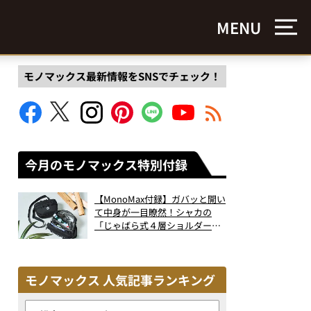
MENU
モノマックス最新情報をSNSでチェック！
今月のモノマックス特別付録
【MonoMax付録】ガバッと開い
て中身が一目瞭然！シャカの
「じゃばら式４層ショルダーバ
ッグ」は、出し入れのしやすさ
も過去最高レベルだった！
モノマックス 人気記事ランキング