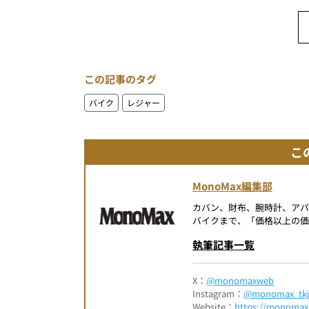
この記事のタグ
バイク
レジャー
こ
MonoMax編集部
カバン、財布、腕時計、ア
バイクまで、「価格以上の価
執筆記事一覧
X：
@monomaxweb
Instagram：
@monomax_tkj
Website：
https://monomax.