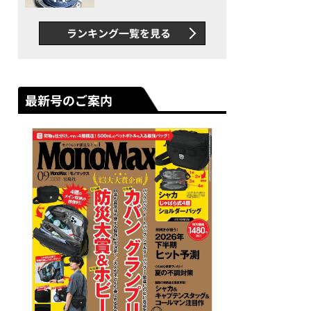
者が語る「GWR-B3000」最
新ムーブメントの衝撃
ランキング一覧を見る
最新号のご案内