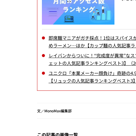
即席麺マニアがガチ採点！1位はスパイス
めラーメン…ほか【カップ麺の人気記事ラン
レイバンからついに！“完成度が異常”なスマー
ェットの人気記事ランキングベスト3】（20
ユニクロ「本業メーカー顔負け」奇跡の4,9
【リュックの人気記事ランキングベスト3】（
文／MonoMax編集部
この記事の画像一覧