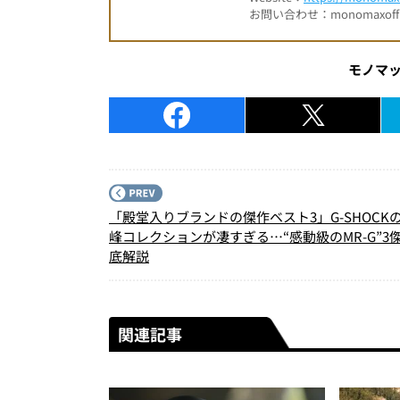
お問い合わせ：monomaxofficia
モノマ
「殿堂入りブランドの傑作ベスト3」G-SHOCK
峰コレクションが凄すぎる…“感動級のMR-G”3
底解説
関連記事