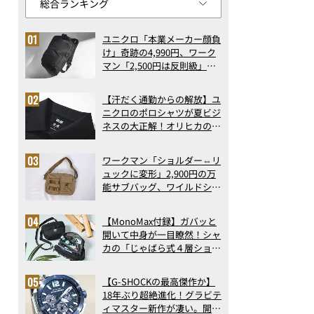
ユニクロ「本業メーカー顔負
け」奇跡の4,990円、ワーク
マン「2,500円は反則級」凄
い万能バッグ…ほか【リュッ
クの人気記事ランキングベス
【汗だく通勤からの解放】ユ
ト3】（2026年6月版）
ニクロのポロシャツが夏ビジ
ネスの大正解！オリヒカの透
け防止シャツも優秀。酷暑も
涼しい顔で働ける超快適ウエ
ワークマン「ショルダー⇔リ
アの実力
ュックに変形」2,900円の万
能サブバッグ、ワイルドシン
グス“水に強い”初コラボ付
録…ほか【休日バッグの人気
【MonoMax付録】ガバッと
記事ランキングベスト3】
開いて中身が一目瞭然！シャ
（2026年6月版）
カの「じゃばら式４層ショル
ダーバッグ」は、出し入れの
しやすさも過去最高レベルだ
【G-SHOCKの最高傑作か】
った！
18年ぶり超絶進化！グラビテ
ィマスター新作が凄い。開発