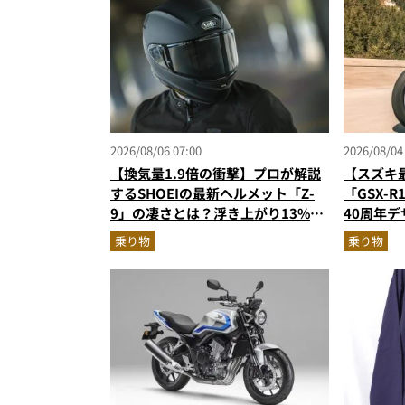
2026/08/06 07:00
2026/08/04
【換気量1.9倍の衝撃】プロが解説
【スズキ
するSHOEIの最新ヘルメット「Z-
「GSX-
9」の凄さとは？浮き上がり13%減
40周年
で高速ライドも超快適な傑作フルフ
高のスー
乗り物
乗り物
ェイス
ターが解