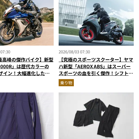
 07:30
2026/08/03 07:30
最高峰の傑作バイク】新型
【究極のスポーツスクーター】ヤマ
R1000R」は歴代カラーの
ハ新型「AEROX ABS」はスーパー
デザイン！大幅進化した至
スポーツの血を引く傑作！シフトダ
パースポーツを乗り物ライ
ウン可能で街乗りからツーリングま
乗り物
説
で最強