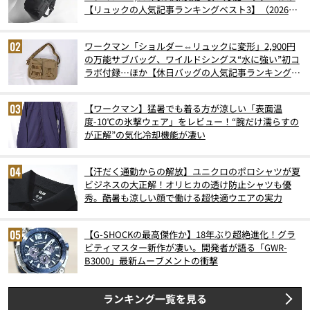
【リュックの人気記事ランキングベスト3】（2026年
6月版）
ワークマン「ショルダー⇔リュックに変形」2,900円
の万能サブバッグ、ワイルドシングス“水に強い”初コ
ラボ付録…ほか【休日バッグの人気記事ランキングベ
スト3】（2026年6月版）
【ワークマン】猛暑でも着る方が涼しい「表面温
度-10℃の氷撃ウェア」をレビュー！“腕だけ濡らすの
が正解”の気化冷却機能が凄い
【汗だく通勤からの解放】ユニクロのポロシャツが夏
ビジネスの大正解！オリヒカの透け防止シャツも優
秀。酷暑も涼しい顔で働ける超快適ウエアの実力
【G-SHOCKの最高傑作か】18年ぶり超絶進化！グラ
ビティマスター新作が凄い。開発者が語る「GWR-
B3000」最新ムーブメントの衝撃
ランキング一覧を見る