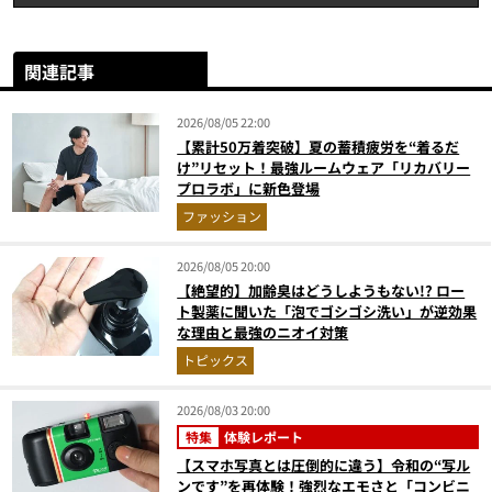
関連記事
2026/08/05 22:00
【累計50万着突破】夏の蓄積疲労を“着るだ
け”リセット！最強ルームウェア「リカバリー
プロラボ」に新色登場
ファッション
2026/08/05 20:00
【絶望的】加齢臭はどうしようもない!? ロー
ト製薬に聞いた「泡でゴシゴシ洗い」が逆効果
な理由と最強のニオイ対策
トピックス
2026/08/03 20:00
特集
体験レポート
【スマホ写真とは圧倒的に違う】令和の“写ル
ンです”を再体験！強烈なエモさと「コンビニ