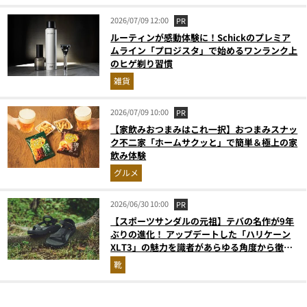
2026/07/09 12:00
PR
ルーティンが感動体験に！Schickのプレミア
ムライン「プロジスタ」で始めるワンランク上
のヒゲ剃り習慣
雑貨
2026/07/09 10:00
PR
【家飲みおつまみはこれ一択】おつまみスナッ
ク不二家「ホームサクッと」で簡単＆極上の家
飲み体験
グルメ
2026/06/30 10:00
PR
【スポーツサンダルの元祖】テバの名作が9年
ぶりの進化！ アップデートした「ハリケーン
XLT3」の魅力を識者があらゆる角度から徹底
解説！
靴