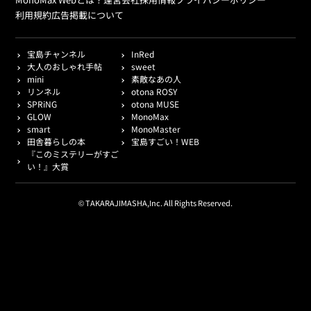
利用規約
広告掲載について
宝島チャンネル
InRed
大人のおしゃれ手帖
sweet
mini
素敵なあの人
リンネル
otona ROSY
SPRiNG
otona MUSE
GLOW
MonoMax
smart
MonoMaster
田舎暮らしの本
宝島すごい！WEB
『このミステリーがすご
い！』大賞
© TAKARAJIMASHA,Inc. All Rights Reserved.