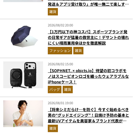
発送＆アプリ受け取り」が唯一無二で楽しすぎ
た
雑貨
2026/08/02 20:00
【1万円以下の神コスパ】スポーツブランド発
の日常ギアが猛暑の救世主に！デサントの壊れ
にくい晴雨兼用傘ほかを徹底解説
ファッション
雑貨
2026/08/02 15:00
【SOPHNET. × objcts.io】待望の初コラボモ
ノはスコーピオンロゴを纏ったウェアラブルな
iPhoneケース！
バッグ
雑貨
2026/08/01 19:00
【将来シミだらけ…を防ぐ】今すぐ始めるべき
男の“グッドエイジング”！日焼け予防の基本と
最新UVアイテムを美容家＆ブランド代表がプ
ロ目線で指南／大人の価値向上研究所
雑貨