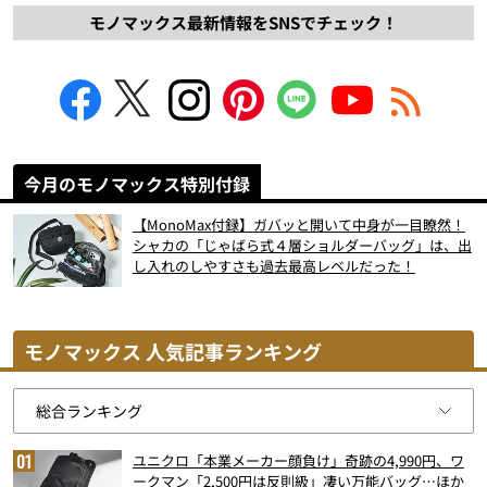
モノマックス最新情報をSNSでチェック！
今月のモノマックス特別付録
【MonoMax付録】ガバッと開いて中身が一目瞭然！
シャカの「じゃばら式４層ショルダーバッグ」は、出
し入れのしやすさも過去最高レベルだった！
モノマックス 人気記事ランキング
ユニクロ「本業メーカー顔負け」奇跡の4,990円、ワ
ークマン「2,500円は反則級」凄い万能バッグ…ほか