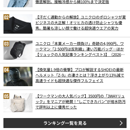
徹底解剖。接触冷感から綿100%まで決定版
【汗だく通勤からの解放】ユニクロのポロシャツが夏
ビジネスの大正解！オリヒカの透け防止シャツも優
秀。酷暑も涼しい顔で働ける超快適ウエアの実力
ユニクロ「本業メーカー顔負け」奇跡の4,990円、ワ
ークマン「2,500円は反則級」凄い万能バッグ…ほか
【リュックの人気記事ランキングベスト3】（2026年
6月版）
【換気量1.9倍の衝撃】プロが解説するSHOEIの最新
ヘルメット「Z-9」の凄さとは？浮き上がり13%減で
高速ライドも超快適な傑作フルフェイス
【ワークマンの大人気バッグ】3500円の「3WAYリュ
ック」をマニアが絶賛！“しごできカバン”が撥水防汚
で評判以上に優秀だった
ランキング一覧を見る