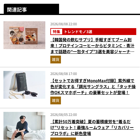
関連記事
2026/08/08 22:00
特集
トレンドモノ3選
【韓国発の飲むサプリ】手軽すぎてブーム到
来！プロテインコーヒーからビタミンC・青汁
まで話題の“一包タイプ”3選を美容ジャーナリ
ストが徹底解説
雑貨
2026/08/08 17:00
【セットでお得すぎMonoMax付録】紫外線で
色が変化する「調光サングラス」と「タッチ操
作OKスマホポーチ」の豪華セットが登場！
雑貨
2026/08/05 22:00
【累計50万着突破】夏の蓄積疲労を“着るだ
け”リセット！最強ルームウェア「リカバリー
プロラボ」に新色登場