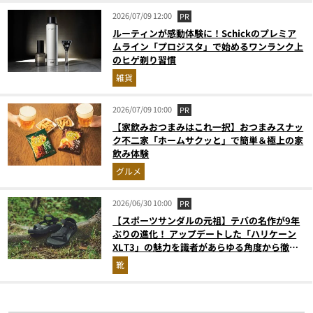
2026/07/09 12:00
PR
ルーティンが感動体験に！Schickのプレミア
ムライン「プロジスタ」で始めるワンランク上
のヒゲ剃り習慣
雑貨
2026/07/09 10:00
PR
【家飲みおつまみはこれ一択】おつまみスナッ
ク不二家「ホームサクッと」で簡単＆極上の家
飲み体験
グルメ
2026/06/30 10:00
PR
【スポーツサンダルの元祖】テバの名作が9年
ぶりの進化！ アップデートした「ハリケーン
XLT3」の魅力を識者があらゆる角度から徹底
解説！
靴