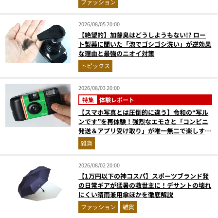
ファッション
2026/08/05 20:00
【絶望的】加齢臭はどうしようもない!? ロー
ト製薬に聞いた「泡でゴシゴシ洗い」が逆効果
な理由と最強のニオイ対策
トピックス
2026/08/03 20:00
特集
体験レポート
【スマホ写真とは圧倒的に違う】令和の“写ル
ンです”を再体験！強烈なエモさと「コンビニ
発送＆アプリ受け取り」が唯一無二で楽しすぎ
た
雑貨
2026/08/02 20:00
【1万円以下の神コスパ】スポーツブランド発
の日常ギアが猛暑の救世主に！デサントの壊れ
にくい晴雨兼用傘ほかを徹底解説
ファッション
雑貨