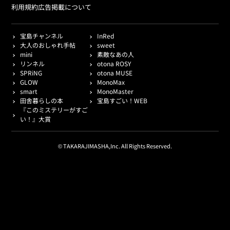
利用規約
広告掲載について
宝島チャンネル
InRed
大人のおしゃれ手帖
sweet
mini
素敵なあの人
リンネル
otona ROSY
SPRiNG
otona MUSE
GLOW
MonoMax
smart
MonoMaster
田舎暮らしの本
宝島すごい！WEB
『このミステリーがすご
い！』大賞
© TAKARAJIMASHA,Inc. All Rights Reserved.