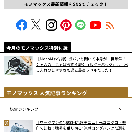
モノマックス最新情報をSNSでチェック！
今月のモノマックス特別付録
【MonoMax付録】ガバッと開いて中身が一目瞭然！
シャカの「じゃばら式４層ショルダーバッグ」は、出
し入れのしやすさも過去最高レベルだった！
モノマックス 人気記事ランキング
【ワークマンの1,590円冷感デニム】vsユニクロ・無
印で比較！猛暑を乗り切る“涼感ロングパンツ”3選を