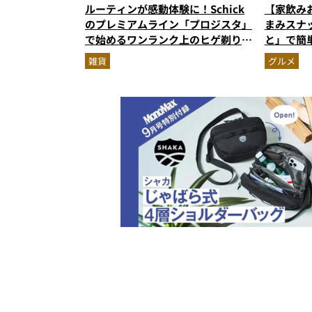
ルーティンが感動体験に！Schick
【家飲み
のプレミアムライン「プロジスタ」
まみスナ
で始めるワンランク上のヒゲ剃り習
と」で簡
慣
雑貨
グルメ