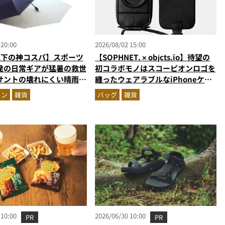
 20:00
2026/08/02 15:00
以下の神コスパ】スポーツ
【SOPHNET. × objcts.io】待望の
発の日常ギアが猛暑の救世
初コラボモノはスコーピオンロゴを
サントの壊れにくい晴雨兼
纏ったウェアラブルなiPhoneケー
を徹底解説
ス！
ョン
雑貨
バッグ
雑貨
 10:00
2026/06/30 10:00
PR
PR