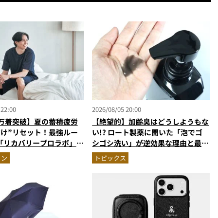
 22:00
2026/08/05 20:00
0万着突破】夏の蓄積疲労
【絶望的】加齢臭はどうしようもな
だけ”リセット！最強ルー
い!? ロート製薬に聞いた「泡でゴ
「リカバリープロラボ」に
シゴシ洗い」が逆効果な理由と最強
のニオイ対策
ョン
トピックス