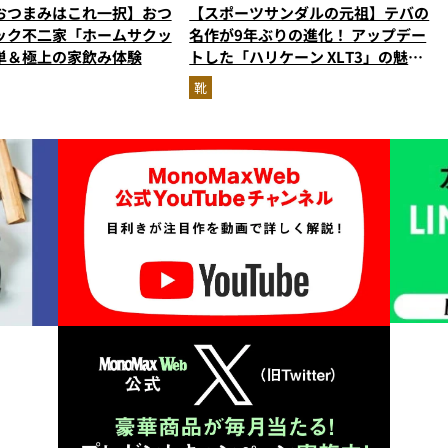
おつまみはこれ一択】おつ
【スポーツサンダルの元祖】テバの
ック不二家「ホームサクッ
名作が9年ぶりの進化！ アップデー
単＆極上の家飲み体験
トした「ハリケーン XLT3」の魅力
を識者があらゆる角度から徹底解
靴
説！