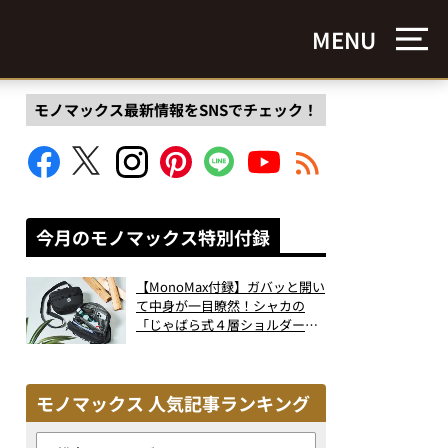
MENU
モノマックス最新情報をSNSでチェック！
今月のモノマックス特別付録
【MonoMax付録】ガバッと開い
て中身が一目瞭然！シャカの
「じゃばら式４層ショルダーバ
ッグ」は、出し入れのしやすさ
も過去最高レベルだった！
モノマックス 人気記事ランキング