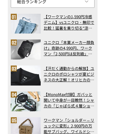
【ワークマンの1,590円冷感
デニム】vsユニクロ・無印で
比較！猛暑を乗り切る“涼感
ロングパンツ”3選を徹底解
剖。接触冷感から綿100%ま
ユニクロ「本業メーカー顔負
で決定版
け」奇跡の4,990円、ワーク
マン「2,500円は反則級」凄
い万能バッグ…ほか【リュッ
クの人気記事ランキングベス
【汗だく通勤からの解放】ユ
ト3】（2026年6月版）
ニクロのポロシャツが夏ビジ
ネスの大正解！オリヒカの透
け防止シャツも優秀。酷暑も
涼しい顔で働ける超快適ウエ
【MonoMax付録】ガバッと
アの実力
開いて中身が一目瞭然！シャ
カの「じゃばら式４層ショル
ダーバッグ」は、出し入れの
しやすさも過去最高レベルだ
ワークマン「ショルダー⇔リ
った！
ュックに変形」2,900円の万
能サブバッグ、ワイルドシン