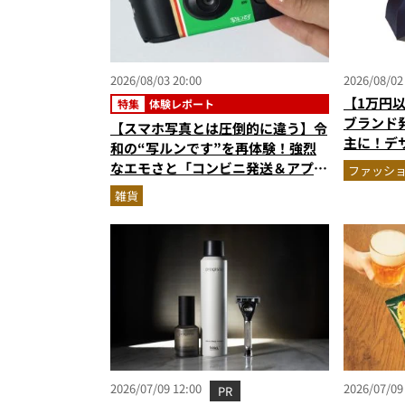
2026/08/03 20:00
2026/08/02
【1万円
特集
体験レポート
ブランド
【スマホ写真とは圧倒的に違う】令
主に！デ
和の“写ルンです”を再体験！強烈
用傘ほか
なエモさと「コンビニ発送＆アプリ
ファッシ
受け取り」が唯一無二で楽しすぎた
雑貨
2026/07/09 12:00
2026/07/09
PR