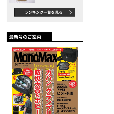
グス“水に強い”初コラボ付
録…ほか【休日バッグの人気
ランキング一覧を見る
記事ランキングベスト3】
（2026年6月版）
最新号のご案内