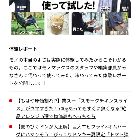
体験レポート
モノの本当のよさは実際に体験してみたからこそわかる
もの。ここではモノマックスのスタッフや編集部員がみ
なさんに代わって使ってみた、味わってみた体験レポー
トを公開します！
【もはや原価割れ!?】業スー「スモークチキンスライ
ス」がウマすぎた！700gあってもすぐに無くなる“絶
品アレンジ”5選で物価高もへっちゃら
【夏のびくドンが大正解】巨大エビフライ×オムバー
グにハマりそう！びっくりドンキー夏限定「トマト弾