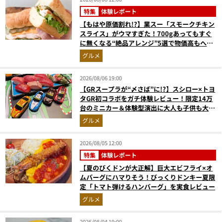
特集
体験レポート
【もはや原価割れ!?】業スー「スモークチキン
スライス」がウマすぎた！700gあってもすぐ
に無くなる“絶品アレンジ”5選で物価高もへっ
ちゃら
グルメ
2026/08/06 19:00
【GRスープラが“〆さば”に!?】スシロー×トヨ
タGR初コラボをガチ体験レビュー！限定14万
台のミニカー＆体験型演出に大人も子供も大興
奮間違いなし
グルメ
2026/08/05 12:00
特集
体験レポート
【夏のびくドンが大正解】巨大エビフライ×オ
ムバーグにハマりそう！びっくりドンキー夏限
定「トマト弾けるハンバーグ」を実食レビュー
グルメ
2026/08/04 19:00