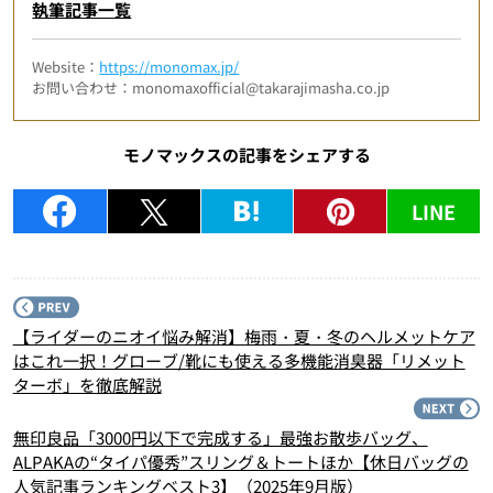
執筆記事一覧
Website：
https://monomax.jp/
お問い合わせ：monomaxofficial@takarajimasha.co.jp
モノマックスの記事をシェアする
LINE
P
【ライダーのニオイ悩み解消】梅雨・夏・冬のヘルメットケア
はこれ一択！グローブ/靴にも使える多機能消臭器「リメット
ターボ」を徹底解説
N
無印良品「3000円以下で完成する」最強お散歩バッグ、
ALPAKAの“タイパ優秀”スリング＆トートほか【休日バッグの
人気記事ランキングベスト3】（2025年9月版）