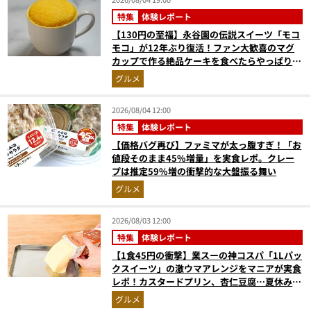
特集
体験レポート
【130円の至福】永谷園の伝説スイーツ「モコ
モコ」が12年ぶり復活！ファン大歓喜のマグ
カップで作る絶品ケーキを食べたらやっぱり最
高にウマかった
グルメ
2026/08/04 12:00
特集
体験レポート
【価格バグ再び】ファミマが太っ腹すぎ！「お
値段そのまま45%増量」を実食レポ。クレー
プは推定59%増の衝撃的な大盤振る舞い
グルメ
2026/08/03 12:00
特集
体験レポート
【1食45円の衝撃】業スーの神コスパ「1Lパッ
クスイーツ」の激ウマアレンジをマニアが実食
レポ！カスタードプリン、杏仁豆腐…夏休みの
おやつに最強すぎた
グルメ