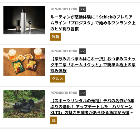
2026/07/09 12:00
PR
ルーティンが感動体験に！Schickのプレミア
ムライン「プロジスタ」で始めるワンランク上
のヒゲ剃り習慣
雑貨
2026/07/09 10:00
PR
【家飲みおつまみはこれ一択】おつまみスナッ
ク不二家「ホームサクッと」で簡単＆極上の家
飲み体験
グルメ
2026/06/30 10:00
PR
【スポーツサンダルの元祖】テバの名作が9年
ぶりの進化！ アップデートした「ハリケーン
XLT3」の魅力を識者があらゆる角度から徹底
解説！
靴