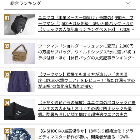
ユニクロ「本業メーカー顔負け」奇跡の4,990円、ワ
ークマン「2,500円は反則級」凄い万能バッグ…ほか
【リュックの人気記事ランキングベスト3】（2026年
6月版）
ワークマン「ショルダー⇔リュックに変形」2,900円
の万能サブバッグ、ワイルドシングス“水に強い”初コ
ラボ付録…ほか【休日バッグの人気記事ランキングベ
スト3】（2026年6月版）
【ワークマン】猛暑でも着る方が涼しい「表面温
度-10℃の氷撃ウェア」をレビュー！“腕だけ濡らすの
が正解”の気化冷却機能が凄い
【汗だく通勤からの解放】ユニクロのポロシャツが夏
ビジネスの大正解！オリヒカの透け防止シャツも優
秀。酷暑も涼しい顔で働ける超快適ウエアの実力
【G-SHOCKの最高傑作か】18年ぶり超絶進化！グラ
ビティマスター新作が凄い。開発者が語る「GWR-