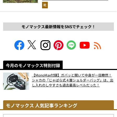
解説！
靴
モノマックス最新情報をSNSでチェック！
今月のモノマックス特別付録
【MonoMax付録】ガバッと開いて中身が一目瞭然！
シャカの「じゃばら式４層ショルダーバッグ」は、出
し入れのしやすさも過去最高レベルだった！
モノマックス 人気記事ランキング