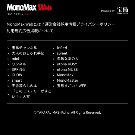
MonoMax Webとは？
運営会社
採用情報
プライバシーポリシー
利用規約
広告掲載について
宝島チャンネル
InRed
大人のおしゃれ手帖
sweet
mini
素敵なあの人
リンネル
otona ROSY
SPRiNG
otona MUSE
GLOW
MonoMax
smart
MonoMaster
田舎暮らしの本
宝島すごい！WEB
『このミステリーがすご
い！』大賞
© TAKARAJIMASHA,Inc. All Rights Reserved.