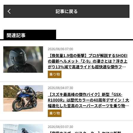
記事に戻る
関連記事
2026/08/06 07:00
【換気量1.9倍の衝撃】プロが解説するSHOEI
の最新ヘルメット「Z-9」の凄さとは？浮き上
がり13%減で高速ライドも超快適な傑作フル
フェイス
乗り物
2026/08/04 07:30
【スズキ最高峰の傑作バイク】新型「GSX-
R1000R」は歴代カラーの40周年デザイン！大
幅進化した至高のスーパースポーツを乗り物ラ
イターが解説
乗り物
2026/08/03 07:30