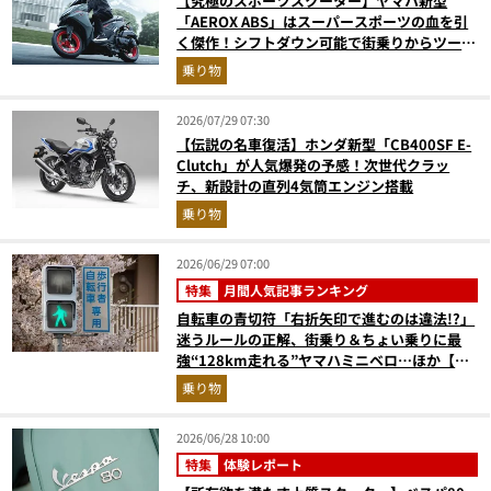
【究極のスポーツスクーター】ヤマハ新型
「AEROX ABS」はスーパースポーツの血を引
く傑作！シフトダウン可能で街乗りからツーリ
ングまで最強
乗り物
2026/07/29 07:30
【伝説の名車復活】ホンダ新型「CB400SF E-
Clutch」が人気爆発の予感！次世代クラッ
チ、新設計の直列4気筒エンジン搭載
乗り物
2026/06/29 07:00
特集
月間人気記事ランキング
自転車の青切符「右折矢印で進むのは違法!?」
迷うルールの正解、街乗り＆ちょい乗りに最
強“128km走れる”ヤマハミニベロ…ほか【自
転車の人気記事ランキングベスト3】（2026年
乗り物
5月版）
2026/06/28 10:00
特集
体験レポート