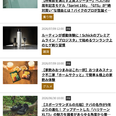
【所有欲を満たす上質スクーター】ベスパ80
周年記念モデル「Sprint 180」「GTS」が“絶
対買い”な理由とは？バイクのプロが生誕イベ
ントから実車レビュー！
乗り物
2026/07/09 12:00
PR
ルーティンが感動体験に！Schickのプレミア
ムライン「プロジスタ」で始めるワンランク上
のヒゲ剃り習慣
雑貨
2026/07/09 10:00
PR
【家飲みおつまみはこれ一択】おつまみスナッ
ク不二家「ホームサクッと」で簡単＆極上の家
飲み体験
グルメ
2026/06/30 10:00
PR
【スポーツサンダルの元祖】テバの名作が9年
ぶりの進化！ アップデートした「ハリケーン
XLT3」の魅力を識者があらゆる角度から徹底