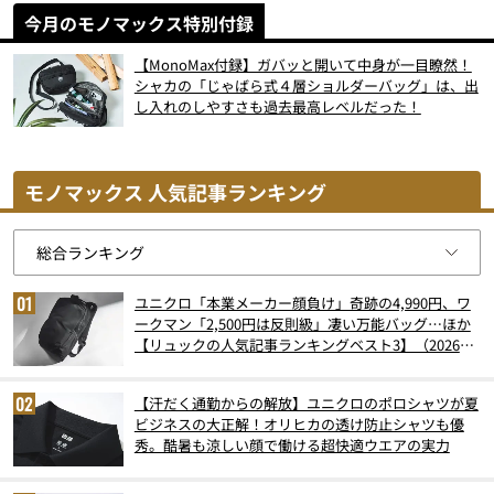
今月のモノマックス特別付録
【MonoMax付録】ガバッと開いて中身が一目瞭然！
シャカの「じゃばら式４層ショルダーバッグ」は、出
し入れのしやすさも過去最高レベルだった！
モノマックス 人気記事ランキング
ユニクロ「本業メーカー顔負け」奇跡の4,990円、ワ
ークマン「2,500円は反則級」凄い万能バッグ…ほか
【リュックの人気記事ランキングベスト3】（2026年
6月版）
【汗だく通勤からの解放】ユニクロのポロシャツが夏
ビジネスの大正解！オリヒカの透け防止シャツも優
秀。酷暑も涼しい顔で働ける超快適ウエアの実力