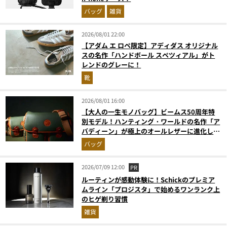
バッグ
雑貨
2026/08/01 22:00
【アダム エ ロペ限定】アディダス オリジナル
スの名作「ハンドボール スペツィアル」がト
レンドのグレーに！
靴
2026/08/01 16:00
【大人の一生モノバッグ】ビームス50周年特
別モデル！ハンティング・ワールドの名作「ア
バディーン」が極上のオールレザーに進化して
登場
バッグ
2026/07/09 12:00
PR
ルーティンが感動体験に！Schickのプレミア
ムライン「プロジスタ」で始めるワンランク上
のヒゲ剃り習慣
雑貨