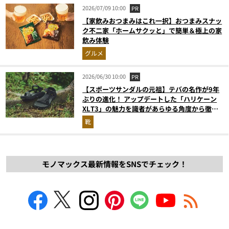
2026/07/09 10:00
PR
【家飲みおつまみはこれ一択】おつまみスナッ
ク不二家「ホームサクッと」で簡単＆極上の家
飲み体験
グルメ
2026/06/30 10:00
PR
【スポーツサンダルの元祖】テバの名作が9年
ぶりの進化！ アップデートした「ハリケーン
XLT3」の魅力を識者があらゆる角度から徹底
解説！
靴
モノマックス最新情報をSNSでチェック！