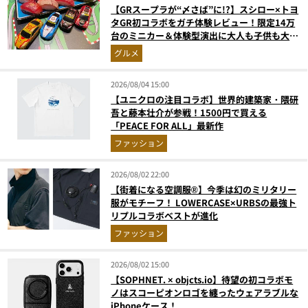
【GRスープラが“〆さば”に!?】スシロー×トヨ
タGR初コラボをガチ体験レビュー！限定14万
台のミニカー＆体験型演出に大人も子供も大興
奮間違いなし
グルメ
2026/08/04 15:00
【ユニクロの注目コラボ】世界的建築家・隈研
吾と藤本壮介が参戦！1500円で買える
「PEACE FOR ALL」最新作
ファッション
2026/08/02 22:00
【街着になる空調服®】今季は幻のミリタリー
服がモチーフ！ LOWERCASE×URBSの最強ト
リプルコラボベストが進化
ファッション
2026/08/02 15:00
【SOPHNET. × objcts.io】待望の初コラボモ
ノはスコーピオンロゴを纏ったウェアラブルな
iPhoneケース！