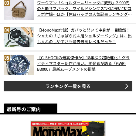
ワークマン「ショルダー⇔リュックに変形」2,900円
の万能サブバッグ、ワイルドシングス“水に強い”初コ
ラボ付録…ほか【休日バッグの人気記事ランキングベ
スト3】（2026年6月版）
【MonoMax付録】ガバッと開いて中身が一目瞭然！
シャカの「じゃばら式４層ショルダーバッグ」は、出
し入れのしやすさも過去最高レベルだった！
【G-SHOCKの最高傑作か】18年ぶり超絶進化！グラ
ビティマスター新作が凄い。開発者が語る「GWR-
B3000」最新ムーブメントの衝撃
ランキング一覧を見る
最新号のご案内