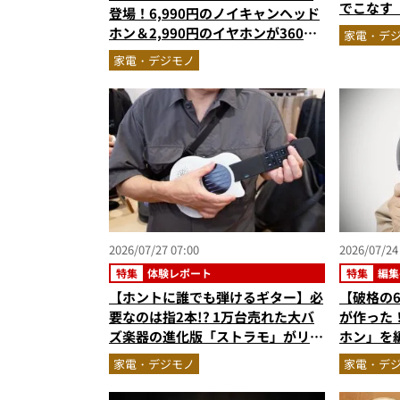
でこなす「
登場！6,990円のノイキャンヘッド
陸
ホン＆2,990円のイヤホンが360度
家電・デ
スキなしの本気作だった
家電・デジモノ
2026/07/27 07:00
2026/07/24
特集
体験レポート
特集
編集
です
【ホントに誰でも弾けるギター】必
【破格の6
要なのは指2本!? 1万台売れた大バ
が作った
ズ楽器の進化版「ストラモ」がリア
ホン」を
ルにギターしてる！
質・デザ
家電・デジモノ
家電・デ
解だった『