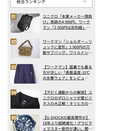
ユニクロ「本業メーカー顔負
け」奇跡の4,990円、ワーク
マン「2,500円は反則級」凄
い万能バッグ…ほか【リュッ
クの人気記事ランキングベス
ワークマン「ショルダー⇔リ
ト3】（2026年6月版）
ュックに変形」2,900円の万
能サブバッグ、ワイルドシン
グス“水に強い”初コラボ付
録…ほか【休日バッグの人気
【ワークマン】猛暑でも着る
記事ランキングベスト3】
方が涼しい「表面温度-10℃
（2026年6月版）
の氷撃ウェア」をレビュ
ー！“腕だけ濡らすのが正
解”の気化冷却機能が凄い
【汗だく通勤からの解放】ユ
ニクロのポロシャツが夏ビジ
ネスの大正解！オリヒカの透
け防止シャツも優秀。酷暑も
涼しい顔で働ける超快適ウエ
【G-SHOCKの最高傑作か】
アの実力
18年ぶり超絶進化！グラビテ
ィマスター新作が凄い。開発