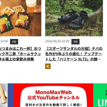
 10:00
2026/06/30 10:00
PR
PR
おつまみはこれ一択】おつ
【スポーツサンダルの元祖】テバの
ック不二家「ホームサクッ
名作が9年ぶりの進化！ アップデー
単＆極上の家飲み体験
トした「ハリケーン XLT3」の魅力
を識者があらゆる角度から徹底解
靴
説！