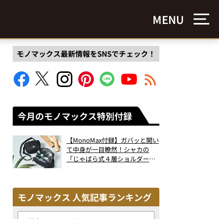
MENU
モノマックス最新情報をSNSでチェック！
今月のモノマックス特別付録
【MonoMax付録】ガバッと開い
て中身が一目瞭然！シャカの
「じゃばら式４層ショルダーバ
ッグ」は、出し入れのしやすさ
も過去最高レベルだった！
モノマックス 人気記事ランキング