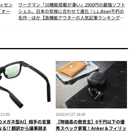
ィセン
ワークマン「10機能搭載が凄い」2900円の最強ソフト
「オー
シェル、日本の気候に合わせて進化！L.L.Bean不朽の
名作…ほか【高機能アウターの人気記事ランキングベ
スト3】（2026年3月版）
 22:00
2026/07/27 18:00
のメガネ型AI】相手の言葉
【物価高の救世主】6千円以下の優
る!? 翻訳から議事録ま
秀スペック家電！Anker＆フィリッ