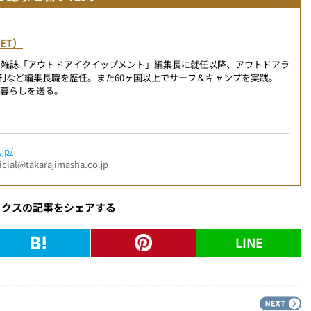
NET）
の雑誌「アウトドアイクイップメント」編集長に就任以降、アウトドアラ
創刊など編集長職を歴任。また60ヶ国以上でサーフ＆キャンプを実践。
暮らしを送る。
jp/
l@takarajimasha.co.jp
ックスの記事をシェアする
LINE
PREV
N