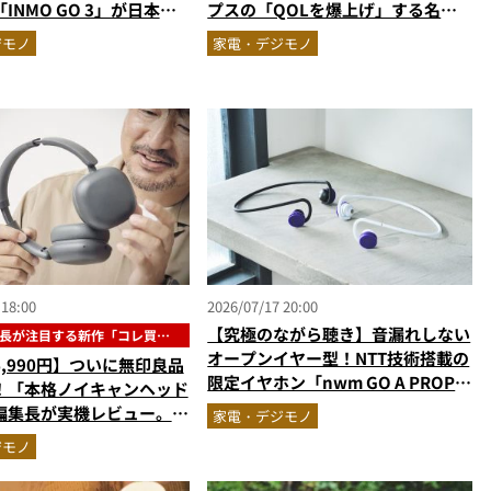
INMO GO 3」が日本上
プスの「QOLを爆上げ」する名品2
選
ジモノ
家電・デジモノ
 18:00
2026/07/17 20:00
【究極のながら聴き】音漏れしない
長が注目する新作「コレ買い
」
オープンイヤー型！NTT技術搭載の
,990円】ついに無印良品
限定イヤホン「nwm GO A PROP
！「本格ノイキャンヘッド
エディション」が優秀。夏のワーク
編集長が実機レビュー。音
家電・デジモノ
アウトに最適
イン・コスパすべてが大正
ジモノ
コレ買いです』Vol.171