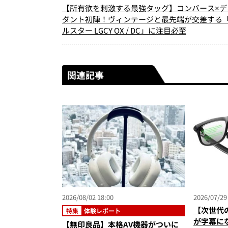
【所有欲を刺激する最強タッグ】コンバース×デ
ダント初陣！ヴィンテージと最先端が交差する
ルスター LGCY OX / DC」に注目必至
関連記事
2026/08/02 18:00
2026/07/29
【次世代
特集
体験レポート
が字幕にな
【無印良品】本格AV機器がついに