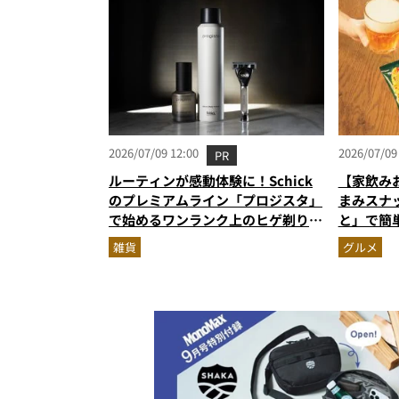
2026/07/09 12:00
2026/07/09
PR
ルーティンが感動体験に！Schick
【家飲み
のプレミアムライン「プロジスタ」
まみスナ
で始めるワンランク上のヒゲ剃り習
と」で簡
慣
雑貨
グルメ