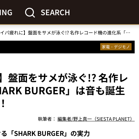
ING
SEARCH
【大人のタイパ疲れに】盤面をサメが泳ぐ!? 名作レコード機の進化系「SHARK BURGER」は音も誕生秘話も感動モノだった！
家電・デジモノ
盤面をサメが泳ぐ!? 名作レ
RK BURGER」は音も誕生
！
執筆者：
編集者/野上真一（SIESTA PLANET）
SHARK BURGER」の実力