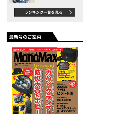
者が語る「GWR-B3000」最
新ムーブメントの衝撃
ランキング一覧を見る
最新号のご案内