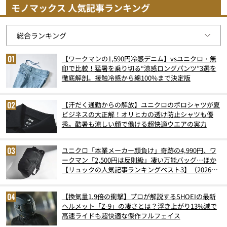
モノマックス 人気記事ランキング
【ワークマンの1,590円冷感デニム】vsユニクロ・無
印で比較！猛暑を乗り切る“涼感ロングパンツ”3選を
徹底解剖。接触冷感から綿100%まで決定版
【汗だく通勤からの解放】ユニクロのポロシャツが夏
ビジネスの大正解！オリヒカの透け防止シャツも優
秀。酷暑も涼しい顔で働ける超快適ウエアの実力
ユニクロ「本業メーカー顔負け」奇跡の4,990円、ワ
ークマン「2,500円は反則級」凄い万能バッグ…ほか
【リュックの人気記事ランキングベスト3】（2026年
6月版）
【換気量1.9倍の衝撃】プロが解説するSHOEIの最新
ヘルメット「Z-9」の凄さとは？浮き上がり13%減で
高速ライドも超快適な傑作フルフェイス