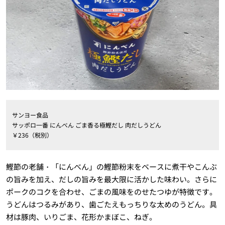
サンヨー食品
サッポロ一番 にんべん ごま香る極鰹だし 肉だしうどん
￥236（税別）
鰹節の老舗・「にんべん」の鰹節粉末をベースに煮干やこんぶ
の旨みを加え、だしの旨みを最大限に活かした味わい。さらに
ポークのコクを合わせ、ごまの風味をのせたつゆが特徴です。
うどんはつるみがあり、歯ごたえもっちりな太めのうどん。具
材は豚肉、いりごま、花形かまぼこ、ねぎ。