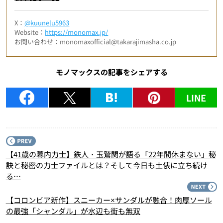
X：
@kuunelu5963
Website：
https://monomax.jp/
お問い合わせ：monomaxofficial@takarajimasha.co.jp
モノマックスの記事をシェアする
LINE
P
【41歳の幕内力士】鉄人・玉鷲関が語る「22年間休まない」秘
訣と秘密の力士ファイルとは？そして今日も土俵に立ち続け
る…
N
【コロンビア新作】スニーカー×サンダルが融合！肉厚ソール
の最強「シャンダル」が水辺も街も無双