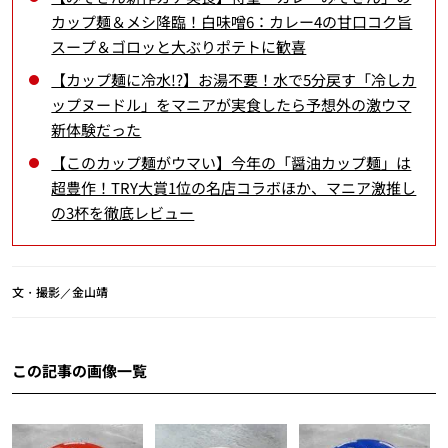
カップ麺＆メシ降臨！白味噌6：カレー4の甘口コク旨
スープ＆ゴロッと大ぶりポテトに歓喜
【カップ麺に冷水!?】お湯不要！水で5分戻す「冷しカ
ップヌードル」をマニアが実食したら予想外の激ウマ
新体験だった
【このカップ麺がウマい】今年の「醤油カップ麺」は
超豊作！TRY大賞1位の名店コラボほか、マニア激推し
の3杯を徹底レビュー
文・撮影／金山靖
この記事の画像一覧