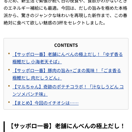
るため、新生活で緊張が続く日の夜食や、食欲がわかないとき
のエネルギー補給にも最適。今回は、だしの旨みを極めた本格
派から、驚きのジャンクな味わいを再現した新作まで、この春
絶対に食べて欲しい魅惑の3杯をセレクトしました。
CONTENTS
【サッポロ一番】老舗にんべんの極上だし！「ゆず香る
極鰹だし 小海老天そば」
【サッポロ一番】豚肉の旨み×ごまの風味！「ごま香る
極鰹だし 肉だしうどん」
【マルちゃん】奇跡のポテチコラボ！「汁なしうどん コ
ンソメパンチ味」
【まとめ】今回のイチオシは……
【サッポロ一番】老舗にんべんの極上だし！