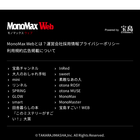
MonoMax Webとは？
運営会社
採用情報
プライバシーポリシー
利用規約
広告掲載について
宝島チャンネル
InRed
大人のおしゃれ手帖
sweet
mini
素敵なあの人
リンネル
otona ROSY
SPRiNG
otona MUSE
GLOW
MonoMax
smart
MonoMaster
田舎暮らしの本
宝島すごい！WEB
『このミステリーがすご
い！』大賞
© TAKARAJIMASHA,Inc. All Rights Reserved.