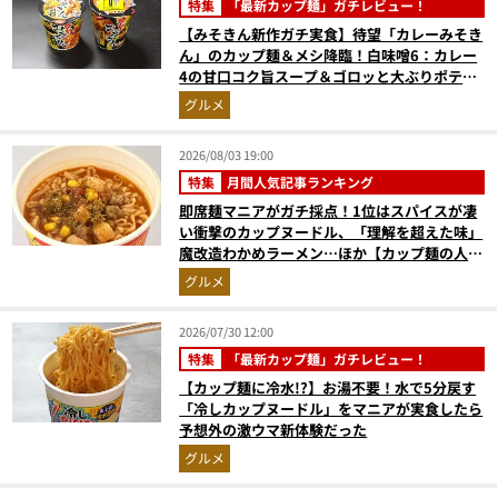
特集
「最新カップ麺」ガチレビュー！
【みそきん新作ガチ実食】待望「カレーみそき
ん」のカップ麺＆メシ降臨！白味噌6：カレー
4の甘口コク旨スープ＆ゴロッと大ぶりポテト
に歓喜
グルメ
2026/08/03 19:00
特集
月間人気記事ランキング
即席麺マニアがガチ採点！1位はスパイスが凄
い衝撃のカップヌードル、「理解を超えた味」
魔改造わかめラーメン…ほか【カップ麺の人気
記事ランキングベスト3】（2026年6月版）
グルメ
2026/07/30 12:00
特集
「最新カップ麺」ガチレビュー！
【カップ麺に冷水!?】お湯不要！水で5分戻す
「冷しカップヌードル」をマニアが実食したら
予想外の激ウマ新体験だった
グルメ