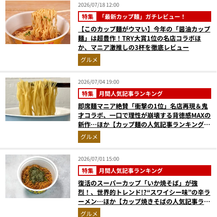
2026/07/18 12:00
特集
「最新カップ麺」ガチレビュー！
【このカップ麺がウマい】今年の「醤油カップ
麺」は超豊作！TRY大賞1位の名店コラボほ
か、マニア激推しの3杯を徹底レビュー
グルメ
2026/07/04 19:00
特集
月間人気記事ランキング
即席麺マニア絶賛「衝撃の1位」名店再現＆鬼
才コラボ、一口で理性が崩壊する背徳感MAXの
新作…ほか【カップ麺の人気記事ランキングベ
スト3】（2026年5月版）
グルメ
2026/07/01 15:00
特集
月間人気記事ランキング
復活のスーパーカップ「いか焼そば」が強
烈！、世界的トレンド!?“スワイシー味”の辛ラ
ーメン…ほか【カップ焼きそばの人気記事ラン
キングベスト3】（2026年5月版）
グルメ