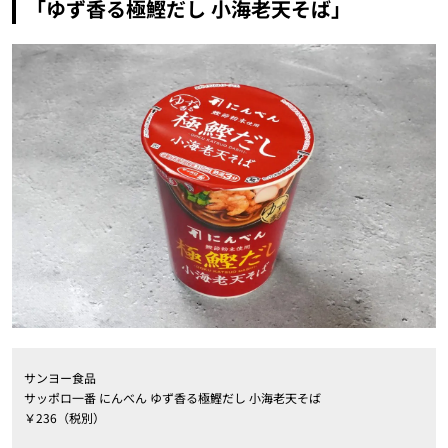
「ゆず香る極鰹だし 小海老天そば」
サンヨー食品
サッポロ一番 にんべん ゆず香る極鰹だし 小海老天そば
￥236（税別）