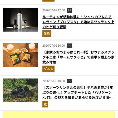
2026/07/09 12:00
PR
ルーティンが感動体験に！Schickのプレミア
ムライン「プロジスタ」で始めるワンランク上
のヒゲ剃り習慣
雑貨
2026/07/09 10:00
PR
【家飲みおつまみはこれ一択】おつまみスナッ
ク不二家「ホームサクッと」で簡単＆極上の家
飲み体験
グルメ
2026/06/30 10:00
PR
【スポーツサンダルの元祖】テバの名作が9年
ぶりの進化！ アップデートした「ハリケーン
XLT3」の魅力を識者があらゆる角度から徹底
解説！
靴