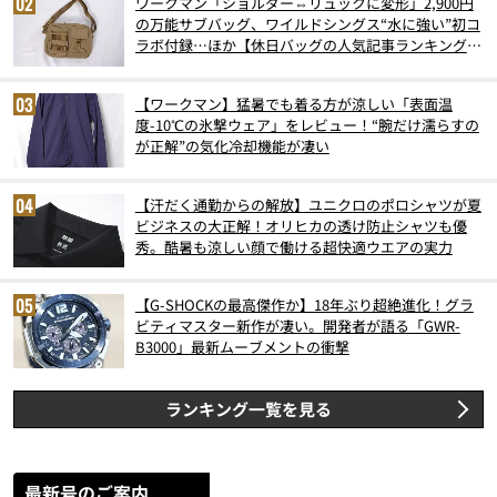
ワークマン「ショルダー⇔リュックに変形」2,900円
の万能サブバッグ、ワイルドシングス“水に強い”初コ
ラボ付録…ほか【休日バッグの人気記事ランキングベ
スト3】（2026年6月版）
【ワークマン】猛暑でも着る方が涼しい「表面温
度-10℃の氷撃ウェア」をレビュー！“腕だけ濡らすの
が正解”の気化冷却機能が凄い
【汗だく通勤からの解放】ユニクロのポロシャツが夏
ビジネスの大正解！オリヒカの透け防止シャツも優
秀。酷暑も涼しい顔で働ける超快適ウエアの実力
【G-SHOCKの最高傑作か】18年ぶり超絶進化！グラ
ビティマスター新作が凄い。開発者が語る「GWR-
B3000」最新ムーブメントの衝撃
ランキング一覧を見る
最新号のご案内