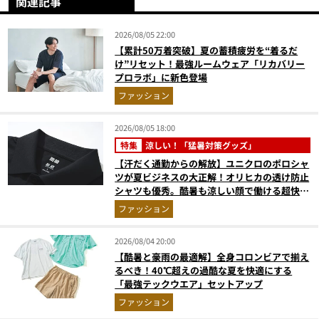
関連記事
2026/08/05 22:00
【累計50万着突破】夏の蓄積疲労を“着るだ
け”リセット！最強ルームウェア「リカバリー
プロラボ」に新色登場
ファッション
2026/08/05 18:00
特集
涼しい！「猛暑対策グッズ」
【汗だく通勤からの解放】ユニクロのポロシャ
ツが夏ビジネスの大正解！オリヒカの透け防止
シャツも優秀。酷暑も涼しい顔で働ける超快適
ウエアの実力
ファッション
2026/08/04 20:00
【酷暑と豪雨の最適解】全身コロンビアで揃え
るべき！40℃超えの過酷な夏を快適にする
「最強テックウエア」セットアップ
ファッション