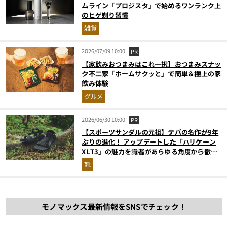
ムライン「プロジスタ」で始めるワンランク上
のヒゲ剃り習慣
雑貨
2026/07/09 10:00
PR
【家飲みおつまみはこれ一択】おつまみスナッ
ク不二家「ホームサクッと」で簡単＆極上の家
飲み体験
グルメ
2026/06/30 10:00
PR
【スポーツサンダルの元祖】テバの名作が9年
ぶりの進化！ アップデートした「ハリケーン
XLT3」の魅力を識者があらゆる角度から徹底
解説！
靴
モノマックス最新情報をSNSでチェック！