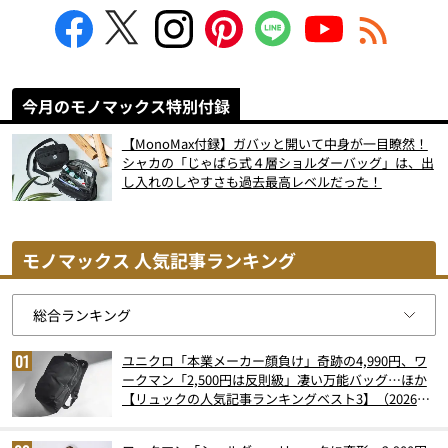
今月のモノマックス特別付録
【MonoMax付録】ガバッと開いて中身が一目瞭然！
シャカの「じゃばら式４層ショルダーバッグ」は、出
し入れのしやすさも過去最高レベルだった！
モノマックス 人気記事ランキング
ユニクロ「本業メーカー顔負け」奇跡の4,990円、ワ
ークマン「2,500円は反則級」凄い万能バッグ…ほか
【リュックの人気記事ランキングベスト3】（2026年
6月版）