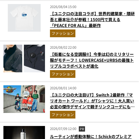
2026/08/04 15:00
【ユニクロの注目コラボ】世界的建築家・隈研
吾と藤本壮介が参戦！1500円で買える
「PEACE FOR ALL」最新作
ファッション
2026/08/02 22:00
【街着になる空調服®】今季は幻のミリタリー
服がモチーフ！ LOWERCASE×URBSの最強ト
リプルコラボベストが進化
ファッション
2026/08/01 14:00
【ユニクロの大注目UT】Switch 2最新作『マ
リオカート ワールド』がTシャツに！大人買い
必至の傑作デザインで親子リンクコーデにも最
適
ファッション
2026/07/09 12:00
PR
ルーティンが感動体験に！Schickのプレミア