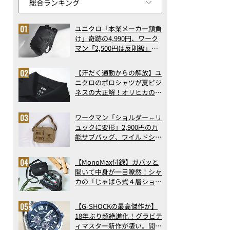
ユニクロ「本業メーカー顔負
け」奇跡の4,990円、ワーク
マン「2,500円は反則級」凄
い万能バッグ…ほか【リュッ
クの人気記事ランキングベス
【汗だく通勤からの解放】ユ
ト3】（2026年6月版）
ニクロのポロシャツが夏ビジ
ネスの大正解！オリヒカの透
け防止シャツも優秀。酷暑も
涼しい顔で働ける超快適ウエ
ワークマン「ショルダー⇔リ
アの実力
ュックに変形」2,900円の万
能サブバッグ、ワイルドシン
グス“水に強い”初コラボ付
録…ほか【休日バッグの人気
【MonoMax付録】ガバッと
記事ランキングベスト3】
開いて中身が一目瞭然！シャ
（2026年6月版）
カの「じゃばら式４層ショル
ダーバッグ」は、出し入れの
しやすさも過去最高レベルだ
【G-SHOCKの最高傑作か】
った！
18年ぶり超絶進化！グラビテ
ィマスター新作が凄い。開発