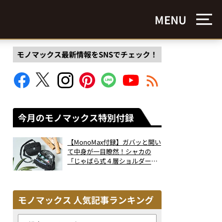
MENU
モノマックス最新情報をSNSでチェック！
今月のモノマックス特別付録
【MonoMax付録】ガバッと開い
て中身が一目瞭然！シャカの
「じゃばら式４層ショルダーバ
ッグ」は、出し入れのしやすさ
も過去最高レベルだった！
モノマックス 人気記事ランキング