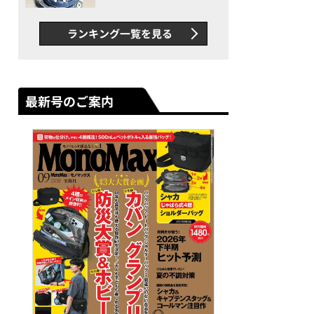
者が語る「GWR-B3000」最
新ムーブメントの衝撃
ランキング一覧を見る
最新号のご案内