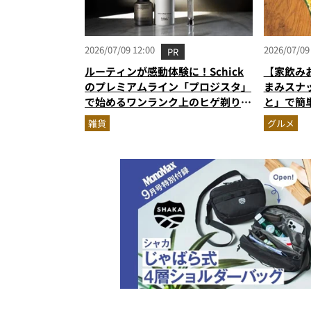
2026/07/09 12:00
2026/07/09
PR
ルーティンが感動体験に！Schick
【家飲み
のプレミアムライン「プロジスタ」
まみスナ
で始めるワンランク上のヒゲ剃り習
と」で簡
慣
雑貨
グルメ