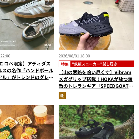
 22:00
2026/08/01 18:00
エ ロペ限定】アディダス
特集
"鉄板スニーカー"試し履き
ルスの名作「ハンドボール
【山の悪路を喰い尽くす】Vibram
アル」がトレンドのグレー
メガグリップ搭載！HOKAが放つ無
敵のトレランギア「SPEEDGOAT
7」をエディターが試し履き
靴