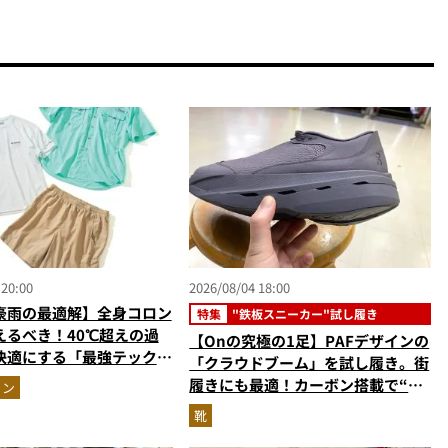
 20:00
2026/08/04 18:00
豪雨の最適解】全身コロン
特集
"鉄板スニーカー"試し履き
えるべき！40℃超えの過
【Onの究極の1足】PAFデザインの
快適にする「最強テックウ
「クラウドブーム」を試し履き。街
ットアップ
履きにも最適！カーボン搭載で“走
ョン
れるハイテク靴”の最高峰
靴