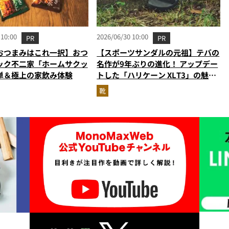
 10:00
2026/06/30 10:00
PR
PR
おつまみはこれ一択】おつ
【スポーツサンダルの元祖】テバの
ック不二家「ホームサクッ
名作が9年ぶりの進化！ アップデー
単＆極上の家飲み体験
トした「ハリケーン XLT3」の魅力
を識者があらゆる角度から徹底解
靴
説！