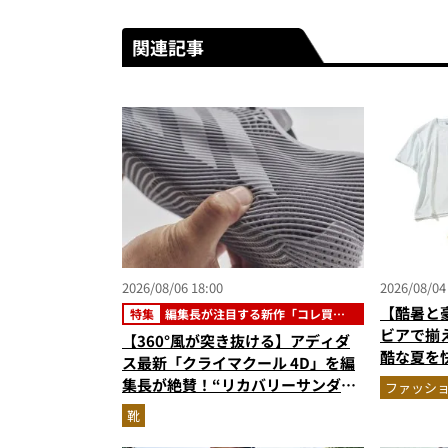
関連記事
2026/08/06 18:00
2026/08/04
【酷暑と
特集
編集長が注目する新作「コレ買い
です」
ビアで揃
【360°風が突き抜ける】アディダ
酷な夏を
ス最新「クライマクール 4D」を編
エア」セ
集長が絶賛！“リカバリーサンダル
ファッシ
級に快適”な3Dプリントスニーカー
靴
『コレ買いです』Vol.173