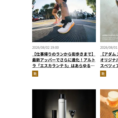
2026/08/02 19:00
2026/08/01
【仕事帰りのランから街歩きまで】
【アダム 
最新アッパーでさらに進化！アルト
オリジナ
ラ「エスカランテ 5」はあらゆるシ
スペツィ
ーンに寄り添う大人の相棒だ
に！
靴
靴