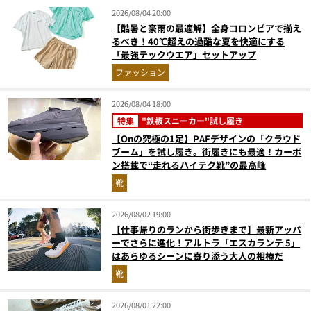
2026/08/04 20:00
【酷暑と豪雨の最適解】全身コロンビアで揃え
るべき！40℃超えの過酷な夏を快適にする
「最強テックウエア」セットアップ
ファッション
2026/08/04 18:00
特集
"鉄板スニーカー"試し履き
【Onの究極の1足】PAFデザインの「クラウド
ブーム」を試し履き。街履きにも最適！カーボ
ン搭載で“走れるハイテク靴”の最高峰
靴
2026/08/02 19:00
【仕事帰りのランから街歩きまで】最新アッパ
ーでさらに進化！アルトラ「エスカランテ 5」
はあらゆるシーンに寄り添う大人の相棒だ
靴
2026/08/01 22:00