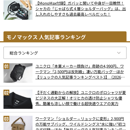
【MonoMax付録】ガバッと開いて中身が一目瞭然！
シャカの「じゃばら式４層ショルダーバッグ」は、出
し入れのしやすさも過去最高レベルだった！
モノマックス 人気記事ランキング
ユニクロ「本業メーカー顔負け」奇跡の4,990円、ワ
ークマン「2,500円は反則級」凄い万能バッグ…ほか
【リュックの人気記事ランキングベスト3】（2026年
6月版）
【汗だく通勤からの解放】ユニクロのポロシャツが夏
ビジネスの大正解！オリヒカの透け防止シャツも優
秀。酷暑も涼しい顔で働ける超快適ウエアの実力
ワークマン「ショルダー⇔リュックに変形」2,900円
の万能サブバッグ、ワイルドシングス“水に強い”初コ
ラボ付録…ほか【休日バッグの人気記事ランキングベ