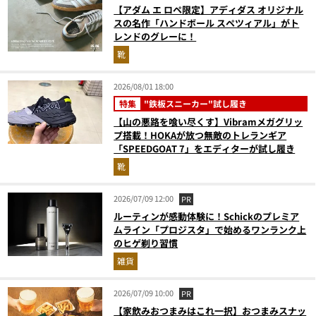
【アダム エ ロペ限定】アディダス オリジナル
スの名作「ハンドボール スペツィアル」がト
レンドのグレーに！
靴
2026/08/01 18:00
特集
"鉄板スニーカー"試し履き
【山の悪路を喰い尽くす】Vibramメガグリッ
プ搭載！HOKAが放つ無敵のトレランギア
「SPEEDGOAT 7」をエディターが試し履き
靴
2026/07/09 12:00
PR
ルーティンが感動体験に！Schickのプレミア
ムライン「プロジスタ」で始めるワンランク上
のヒゲ剃り習慣
雑貨
2026/07/09 10:00
PR
【家飲みおつまみはこれ一択】おつまみスナッ