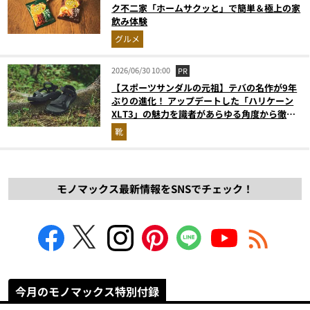
ク不二家「ホームサクッと」で簡単＆極上の家
飲み体験
グルメ
2026/06/30 10:00
PR
【スポーツサンダルの元祖】テバの名作が9年
ぶりの進化！ アップデートした「ハリケーン
XLT3」の魅力を識者があらゆる角度から徹底
解説！
靴
モノマックス最新情報をSNSでチェック！
今月のモノマックス特別付録