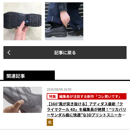
記事に戻る
関連記事
2026/08/06 18:00
特集
編集長が注目する新作「コレ買いです」
【360°風が突き抜ける】アディダス最新「ク
ライマクール 4D」を編集長が絶賛！“リカバリ
ーサンダル級に快適”な3Dプリントスニーカー
『コレ買いです』Vol.173
靴