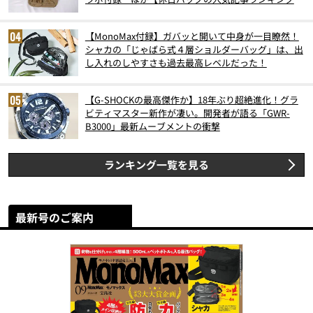
スト3】（2026年6月版）
【MonoMax付録】ガバッと開いて中身が一目瞭然！
シャカの「じゃばら式４層ショルダーバッグ」は、出
し入れのしやすさも過去最高レベルだった！
【G-SHOCKの最高傑作か】18年ぶり超絶進化！グラ
ビティマスター新作が凄い。開発者が語る「GWR-
B3000」最新ムーブメントの衝撃
ランキング一覧を見る
最新号のご案内