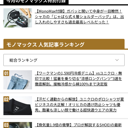
今月のモノマックス特別付録
【MonoMax付録】ガバッと開いて中身が一目瞭然！
シャカの「じゃばら式４層ショルダーバッグ」は、出
し入れのしやすさも過去最高レベルだった！
モノマックス 人気記事ランキング
【ワークマンの1,590円冷感デニム】vsユニクロ・無
印で比較！猛暑を乗り切る“涼感ロングパンツ”3選を
徹底解剖。接触冷感から綿100%まで決定版
【汗だく通勤からの解放】ユニクロのポロシャツが夏
ビジネスの大正解！オリヒカの透け防止シャツも優
秀。酷暑も涼しい顔で働ける超快適ウエアの実力
【換気量1.9倍の衝撃】プロが解説するSHOEIの最新