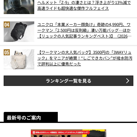
ヘルメット「Z-9」の凄さとは？浮き上がり13%減で
高速ライドも超快適な傑作フルフェイス
ユニクロ「本業メーカー顔負け」奇跡の4,990円、ワ
ークマン「2,500円は反則級」凄い万能バッグ…ほか
【リュックの人気記事ランキングベスト3】（2026年
6月版）
【ワークマンの大人気バッグ】3500円の「3WAYリュ
ック」をマニアが絶賛！“しごできカバン”が撥水防汚
で評判以上に優秀だった
ランキング一覧を見る
最新号のご案内