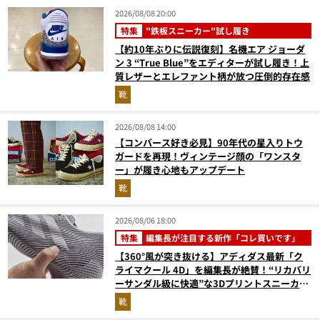
2026/08/08 20:00
特集
"鉄板スニーカー"試し履き
【約10年ぶりに伝説復刻】名機エア ジョーダ
ン 3 “True Blue”をエディターが試し履き！上
質レザーとエレファント柄が放つ圧倒的存在感
靴
2026/08/08 14:00
【コンバース好き必見】90年代の星入りトウ
ガードを再現！ヴィンテージ顔の「ワンスタ
ー」が履き心地もアップデート
靴
2026/08/06 18:00
特集
編集長が注目する新作「コレ買いです」
【360°風が突き抜ける】アディダス最新「ク
ライマクール 4D」を編集長が絶賛！“リカバリ
ーサンダル級に快適”な3Dプリントスニーカー
『コレ買いです』Vol.173
靴