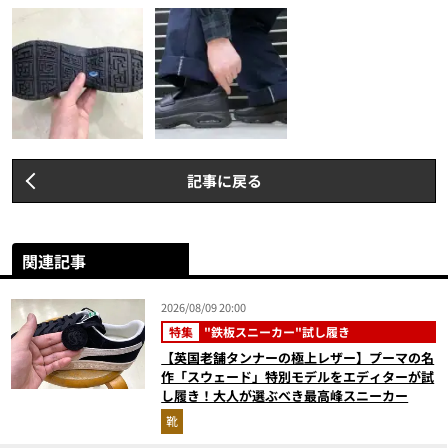
記事に戻る
関連記事
2026/08/09 20:00
特集
"鉄板スニーカー"試し履き
【英国老舗タンナーの極上レザー】プーマの名
作「スウェード」特別モデルをエディターが試
し履き！大人が選ぶべき最高峰スニーカー
靴