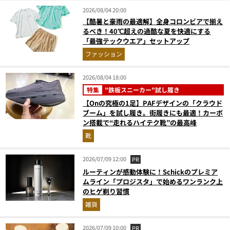
2026/08/04 20:00
【酷暑と豪雨の最適解】全身コロンビアで揃え
るべき！40℃超えの過酷な夏を快適にする
「最強テックウエア」セットアップ
ファッション
2026/08/04 18:00
特集
"鉄板スニーカー"試し履き
【Onの究極の1足】PAFデザインの「クラウド
ブーム」を試し履き。街履きにも最適！カーボ
ン搭載で“走れるハイテク靴”の最高峰
靴
2026/07/09 12:00
PR
ルーティンが感動体験に！Schickのプレミア
ムライン「プロジスタ」で始めるワンランク上
のヒゲ剃り習慣
雑貨
2026/07/09 10:00
PR