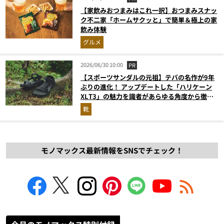
【家飲みおつまみはこれ一択】おつまみスナッ
ク不二家「ホームサクッと」で簡単＆極上の家
飲み体験
グルメ
2026/06/30 10:00
PR
【スポーツサンダルの元祖】テバの名作が9年
ぶりの進化！ アップデートした「ハリケーン
XLT3」の魅力を識者があらゆる角度から徹底
解説！
靴
モノマックス最新情報をSNSでチェック！