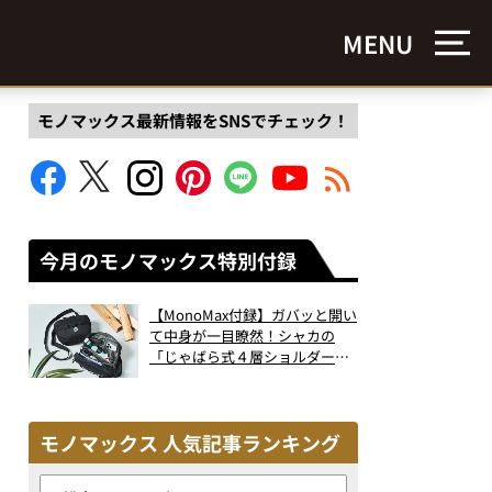
MENU
モノマックス最新情報をSNSでチェック！
今月のモノマックス特別付録
【MonoMax付録】ガバッと開い
て中身が一目瞭然！シャカの
「じゃばら式４層ショルダーバ
ッグ」は、出し入れのしやすさ
も過去最高レベルだった！
モノマックス 人気記事ランキング