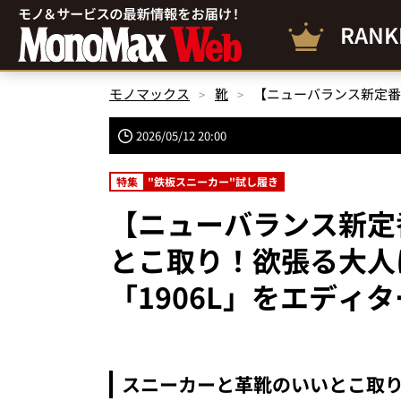
RANK
モノマックス
靴
2026/05/12 20:00
特集
"鉄板スニーカー"試し履き
【ニューバランス新定
とこ取り！欲張る大人
「1906L」をエディ
スニーカーと革靴のいいとこ取り！