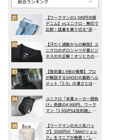
【ワークマンの1,590円冷感
デニム】vsユニクロ・無印で
比較！猛暑を乗り切る“涼感
ロングパンツ”3選を徹底解
剖。接触冷感から綿100%ま
【汗だく通勤からの解放】ユ
で決定版
ニクロのポロシャツが夏ビジ
ネスの大正解！オリヒカの透
け防止シャツも優秀。酷暑も
涼しい顔で働ける超快適ウエ
【換気量1.9倍の衝撃】プロ
アの実力
が解説するSHOEIの最新ヘル
メット「Z-9」の凄さとは？
浮き上がり13%減で高速ライ
ドも超快適な傑作フルフェイ
ユニクロ「本業メーカー顔負
ス
け」奇跡の4,990円、ワーク
マン「2,500円は反則級」凄
い万能バッグ…ほか【リュッ
クの人気記事ランキングベス
【ワークマンの大人気バッ
ト3】（2026年6月版）
グ】3500円の「3WAYリュッ
ク」をマニアが絶賛！“しご