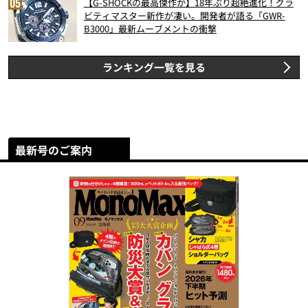
【G-SHOCKの最高傑作か】18年ぶり超絶進化！グラ
ビティマスター新作が凄い。開発者が語る「GWR-
B3000」最新ムーブメントの衝撃
ランキング一覧を見る
最新号のご案内