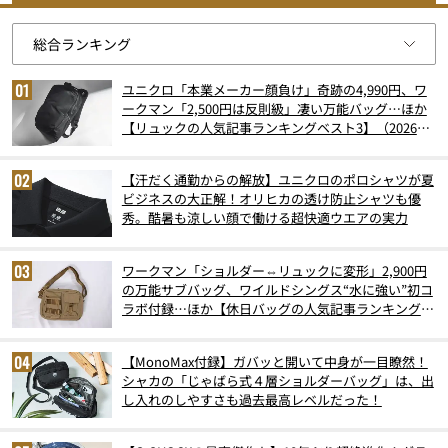
ユニクロ「本業メーカー顔負け」奇跡の4,990円、ワ
ークマン「2,500円は反則級」凄い万能バッグ…ほか
【リュックの人気記事ランキングベスト3】（2026年
6月版）
【汗だく通勤からの解放】ユニクロのポロシャツが夏
ビジネスの大正解！オリヒカの透け防止シャツも優
秀。酷暑も涼しい顔で働ける超快適ウエアの実力
ワークマン「ショルダー⇔リュックに変形」2,900円
の万能サブバッグ、ワイルドシングス“水に強い”初コ
ラボ付録…ほか【休日バッグの人気記事ランキングベ
スト3】（2026年6月版）
【MonoMax付録】ガバッと開いて中身が一目瞭然！
シャカの「じゃばら式４層ショルダーバッグ」は、出
し入れのしやすさも過去最高レベルだった！