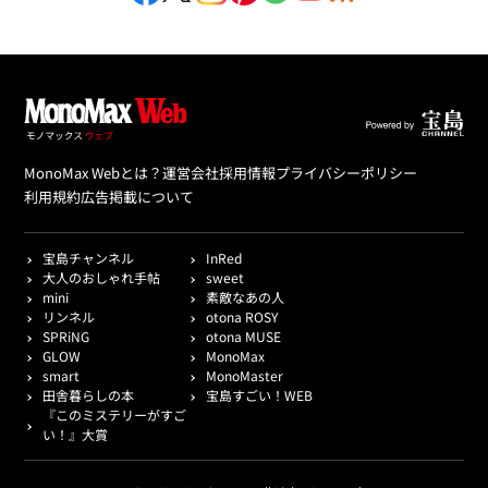
MonoMax Webとは？
運営会社
採用情報
プライバシーポリシー
利用規約
広告掲載について
宝島チャンネル
InRed
大人のおしゃれ手帖
sweet
mini
素敵なあの人
リンネル
otona ROSY
SPRiNG
otona MUSE
GLOW
MonoMax
smart
MonoMaster
田舎暮らしの本
宝島すごい！WEB
『このミステリーがすご
い！』大賞