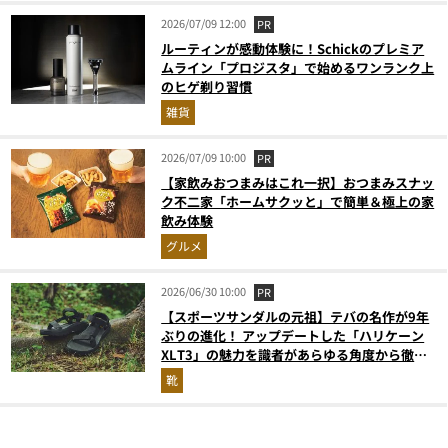
2026/07/09 12:00
PR
ルーティンが感動体験に！Schickのプレミア
ムライン「プロジスタ」で始めるワンランク上
のヒゲ剃り習慣
雑貨
2026/07/09 10:00
PR
【家飲みおつまみはこれ一択】おつまみスナッ
ク不二家「ホームサクッと」で簡単＆極上の家
飲み体験
グルメ
2026/06/30 10:00
PR
【スポーツサンダルの元祖】テバの名作が9年
ぶりの進化！ アップデートした「ハリケーン
XLT3」の魅力を識者があらゆる角度から徹底
解説！
靴