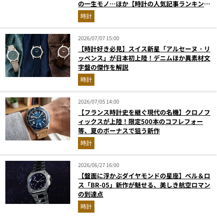
の一生モノ…ほか【時計の人気記事ランキング
ベスト3】（2026年6月版）
時計
2026/07/07 15:00
【時計好き必見】スイス新星「アルセーヌ・リ
ッペンス」が日本初上陸！デニムほか異素材文
字盤の傑作を解説
時計
2026/07/05 14:00
【フランス時計史を継ぐ現代の名機】クロノフ
ィックスが上陸！限定500本のコフレフォー
等、夏のボーナスで狙う新作
時計
2026/06/27 16:00
【盤面に浮かぶダイヤモンドの星座】ベル＆ロ
ス「BR-05」新作が魅せる、美しき航空ロマン
の到達点
時計