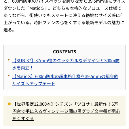
と、600m防水のハイスペックを誇りながら39.5mm径にサイズ
ダウンした「Matic S」。どちらも本格的なプロユース仕様で
ありながら、街使いでもスマートに映える絶妙なサイズ感に仕
上がっている。時計ファンの心をくすぐる最新モデルの魅力に
迫る。
CONTENTS
【SUB-37】37mm径のクラシカルなデザインと300m防
水を両立！
【Matic S】600m防水の超本格仕様を39.5mmの都会的
サイズへアップデート
【世界限定12,000本】シチズン「ツヨサ」最新作！6万
円台で手に入るヴィンテージ調の黒グラデ文字盤が男心
をくすぐる