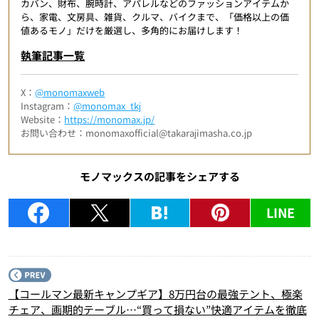
カバン、財布、腕時計、アパレルなどのファッションアイテムか
ら、家電、文房具、雑貨、クルマ、バイクまで、「価格以上の価
値あるモノ」だけを厳選し、多角的にお届けします！
執筆記事一覧
X：
@monomaxweb
Instagram：
@monomax_tkj
Website：
https://monomax.jp/
お問い合わせ：monomaxofficial@takarajimasha.co.jp
モノマックスの記事をシェアする
LINE
P
【コールマン最新キャンプギア】8万円台の最強テント、極楽
チェア、画期的テーブル…“買って損ない”快適アイテムを徹底