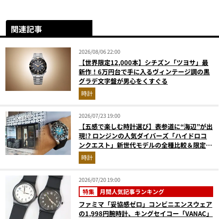
関連記事
2026/08/06 22:00
【世界限定12,000本】シチズン「ツヨサ」最
新作！6万円台で手に入るヴィンテージ調の黒
グラデ文字盤が男心をくすぐる
時計
2026/07/23 19:00
【五感で楽しむ時計選び】表参道に“海辺”が出
現!? ロンジンの人気ダイバーズ「ハイドロコ
ンクエスト」新世代モデルの全種比較＆限定品
が揃う激アツ空間へ！
時計
2026/07/20 19:00
特集
月間人気記事ランキング
ファミマ「妥協感ゼロ」コンビニエンスウェア
の1,998円腕時計、キングセイコー「VANAC」