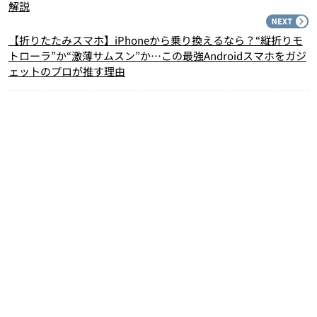
解説
N
【折りたたみスマホ】iPhoneから乗り換えるなら？“縦折りモ
トローラ”か“激薄サムスン”か…この最強Androidスマホをガジ
ェットのプロが推す理由