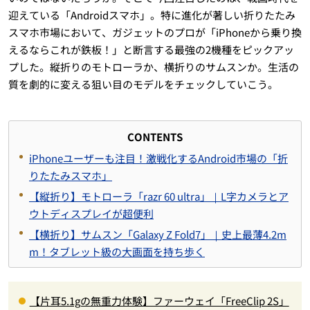
迎えている「Androidスマホ」。特に進化が著しい折りたたみ
スマホ市場において、ガジェットのプロが「iPhoneから乗り換
えるならこれが鉄板！」と断言する最強の2機種をピックアッ
プした。縦折りのモトローラか、横折りのサムスンか。生活の
質を劇的に変える狙い目のモデルをチェックしていこう。
CONTENTS
iPhoneユーザーも注目！激戦化するAndroid市場の「折
りたたみスマホ」
【縦折り】モトローラ「razr 60 ultra」｜L字カメラとア
ウトディスプレイが超便利
【横折り】サムスン「Galaxy Z Fold7」｜史上最薄4.2m
m！タブレット級の大画面を持ち歩く
【片耳5.1gの無重力体験】ファーウェイ「FreeClip 2S」