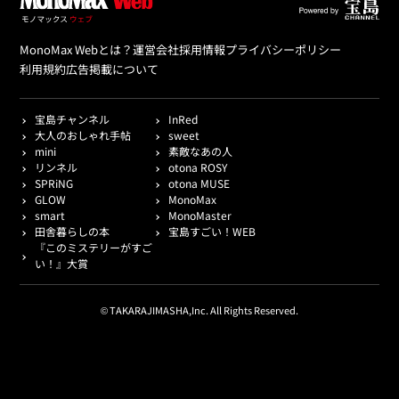
MonoMax Webとは？
運営会社
採用情報
プライバシーポリシー
利用規約
広告掲載について
宝島チャンネル
InRed
大人のおしゃれ手帖
sweet
mini
素敵なあの人
リンネル
otona ROSY
SPRiNG
otona MUSE
GLOW
MonoMax
smart
MonoMaster
田舎暮らしの本
宝島すごい！WEB
『このミステリーがすご
い！』大賞
© TAKARAJIMASHA,Inc. All Rights Reserved.