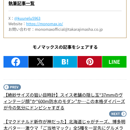
執筆記事一覧
X：
@kuunelu5963
Website：
https://monomax.jp/
お問い合わせ：monomaxofficial@takarajimasha.co.jp
モノマックスの記事をシェアする
LINE
P
【絶妙サイズの狙い目時計】スイス老舗の隠し玉“37mmのヴ
ィンテージ顔”か“600m防水のモダン”か…この本格ダイバーズ
が今の気分にドンピシャすぎる
N
【マクドナルド新作が神だった】北海道じゃがチーズ、博多明
太バター…激ウマ「ご当地マック」全5種を一足先にグルメラ