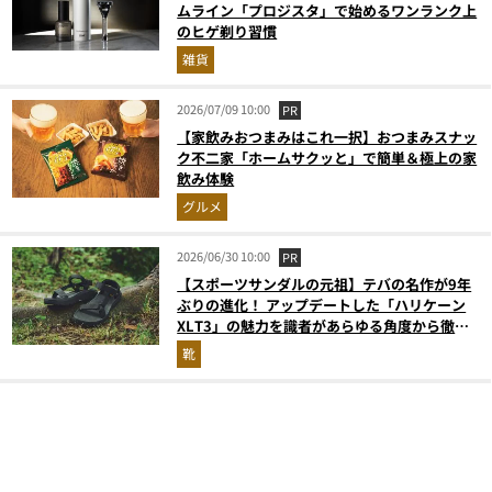
ムライン「プロジスタ」で始めるワンランク上
のヒゲ剃り習慣
雑貨
2026/07/09 10:00
PR
【家飲みおつまみはこれ一択】おつまみスナッ
ク不二家「ホームサクッと」で簡単＆極上の家
飲み体験
グルメ
2026/06/30 10:00
PR
【スポーツサンダルの元祖】テバの名作が9年
ぶりの進化！ アップデートした「ハリケーン
XLT3」の魅力を識者があらゆる角度から徹底
解説！
靴