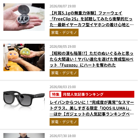
2026/08/07 19:00
【片耳5.1gの無重力体験】ファーウェイ
「FreeClip 2S」を試聴してみたら衝撃的だっ
た…最新イヤーカフ型イヤホンの着け心地とAI
技術に感動
家電・デジモノ
2026/08/05 19:00
【昭和の漢も陥落!?】ただのぬいぐるみと思っ
たら大間違い！ヤバい進化を遂げた育成型AIペ
ット「Fuzozo」にハートを奪われた
家電・デジモノ
2026/08/03 15:00
特集
月間人気記事ランキング
レイバンからついに！“完成度が異常”なスマー
トグラス、美しすぎる限定「IQOS ILUMA i」
…ほか【ガジェットの人気記事ランキングベス
ト3】（2026年6月版）
家電・デジモノ
2026/07/30 18:00