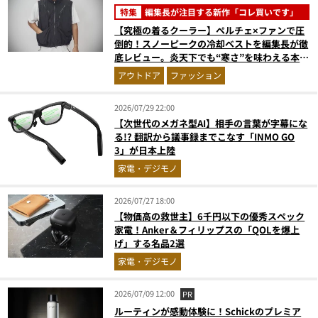
特集
編集長が注目する新作「コレ買いです」
【究極の着るクーラー】ペルチェ×ファンで圧
倒的！スノーピークの冷却ベストを編集長が徹
底レビュー。炎天下でも“寒さ”を味わえる本気
のギア『コレ買いです』Vol.172
アウトドア
ファッション
2026/07/29 22:00
【次世代のメガネ型AI】相手の言葉が字幕にな
る!? 翻訳から議事録までこなす「INMO GO
3」が日本上陸
家電・デジモノ
2026/07/27 18:00
【物価高の救世主】6千円以下の優秀スペック
家電！Anker＆フィリップスの「QOLを爆上
げ」する名品2選
家電・デジモノ
2026/07/09 12:00
PR
ルーティンが感動体験に！Schickのプレミア