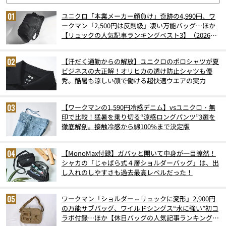
ユニクロ「本業メーカー顔負け」奇跡の4,990円、ワ
ークマン「2,500円は反則級」凄い万能バッグ…ほか
【リュックの人気記事ランキングベスト3】（2026年
6月版）
【汗だく通勤からの解放】ユニクロのポロシャツが夏
ビジネスの大正解！オリヒカの透け防止シャツも優
秀。酷暑も涼しい顔で働ける超快適ウエアの実力
【ワークマンの1,590円冷感デニム】vsユニクロ・無
印で比較！猛暑を乗り切る“涼感ロングパンツ”3選を
徹底解剖。接触冷感から綿100%まで決定版
【MonoMax付録】ガバッと開いて中身が一目瞭然！
シャカの「じゃばら式４層ショルダーバッグ」は、出
し入れのしやすさも過去最高レベルだった！
ワークマン「ショルダー⇔リュックに変形」2,900円
の万能サブバッグ、ワイルドシングス“水に強い”初コ
ラボ付録…ほか【休日バッグの人気記事ランキングベ