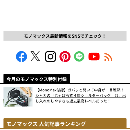
モノマックス最新情報をSNSでチェック！
今月のモノマックス特別付録
【MonoMax付録】ガバッと開いて中身が一目瞭然！
シャカの「じゃばら式４層ショルダーバッグ」は、出
し入れのしやすさも過去最高レベルだった！
モノマックス 人気記事ランキング