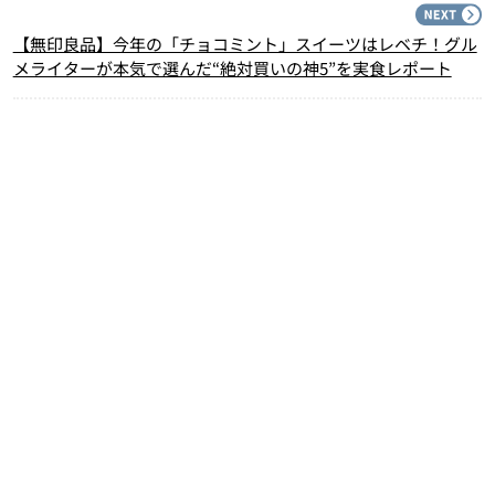
N
【無印良品】今年の「チョコミント」スイーツはレベチ！グル
メライターが本気で選んだ“絶対買いの神5”を実食レポート