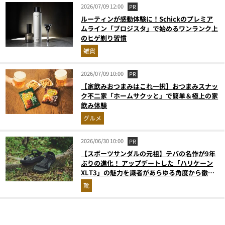
2026/07/09 12:00
PR
ルーティンが感動体験に！Schickのプレミア
ムライン「プロジスタ」で始めるワンランク上
のヒゲ剃り習慣
雑貨
2026/07/09 10:00
PR
【家飲みおつまみはこれ一択】おつまみスナッ
ク不二家「ホームサクッと」で簡単＆極上の家
飲み体験
グルメ
2026/06/30 10:00
PR
【スポーツサンダルの元祖】テバの名作が9年
ぶりの進化！ アップデートした「ハリケーン
XLT3」の魅力を識者があらゆる角度から徹底
解説！
靴