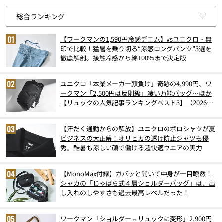
【ワークマンの1,590円冷感デニム】vsユニクロ・無
印で比較！猛暑を乗り切る“涼感ロングパンツ”3選を
徹底解剖。接触冷感から綿100%まで決定版
ユニクロ「本業メーカー顔負け」奇跡の4,990円、ワ
ークマン「2,500円は反則級」凄い万能バッグ…ほか
【リュックの人気記事ランキングベスト3】（2026年
6月版）
【汗だく通勤からの解放】ユニクロのポロシャツが夏
ビジネスの大正解！オリヒカの透け防止シャツも優
秀。酷暑も涼しい顔で働ける超快適ウエアの実力
【MonoMax付録】ガバッと開いて中身が一目瞭然！
シャカの「じゃばら式４層ショルダーバッグ」は、出
し入れのしやすさも過去最高レベルだった！
ワークマン「ショルダー⇔リュックに変形」2,900円