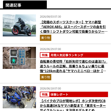
関連記事
2026/08/03 07:30
【究極のスポーツスクーター】ヤマハ新型
「AEROX ABS」はスーパースポーツの血を引
く傑作！シフトダウン可能で街乗りからツーリ
ングまで最強
乗り物
2026/06/29 07:00
特集
月間人気記事ランキング
自転車の青切符「右折矢印で進むのは違法!?」
迷うルールの正解、街乗り＆ちょい乗りに最
強“128km走れる”ヤマハミニベロ…ほか【自
転車の人気記事ランキングベスト3】（2026年
乗り物
5月版）
2026/06/18 07:00
特集
体験レポート
【バイクのプロが現地レポ】ホンダ次世代CB
から高速OKなヤマハ新型まで「東京モーター
サイクルショー」大注目モデルまとめ