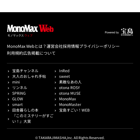
MonoMax Webとは？
運営会社
採用情報
プライバシーポリシー
利用規約
広告掲載について
宝島チャンネル
InRed
大人のおしゃれ手帖
sweet
mini
素敵なあの人
リンネル
otona ROSY
SPRiNG
otona MUSE
GLOW
MonoMax
smart
MonoMaster
田舎暮らしの本
宝島すごい！WEB
『このミステリーがすご
い！』大賞
© TAKARAJIMASHA,Inc. All Rights Reserved.