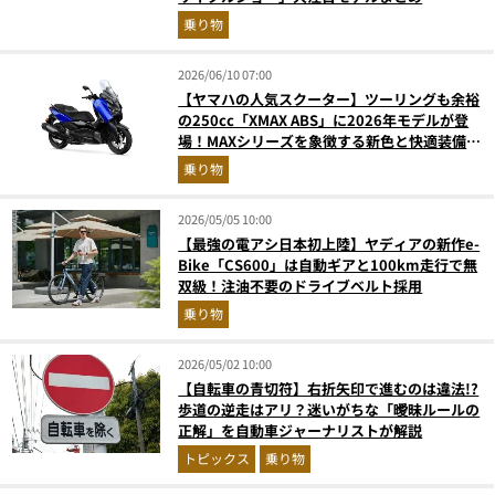
乗り物
2026/06/10 07:00
【ヤマハの人気スクーター】ツーリングも余裕
の250cc「XMAX ABS」に2026年モデルが登
場！MAXシリーズを象徴する新色と快適装備を
解説
乗り物
2026/05/05 10:00
【最強の電アシ日本初上陸】ヤディアの新作e-
Bike「CS600」は自動ギアと100km走行で無
双級！注油不要のドライブベルト採用
乗り物
2026/05/02 10:00
【自転車の青切符】右折矢印で進むのは違法!?
歩道の逆走はアリ？迷いがちな「曖昧ルールの
正解」を自動車ジャーナリストが解説
トピックス
乗り物