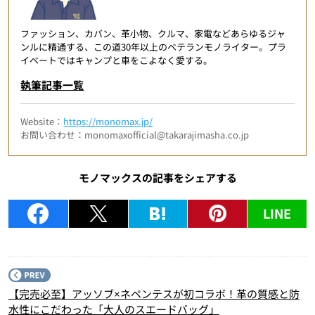
ファッション、カバン、革小物、クルマ、家電などあらゆるジャ
ンルに精通する、この道30年以上のベテランモノライター。プラ
イベートではキャンプと車をこよなく愛する。
執筆記事一覧
Website：
https://monomax.jp/
お問い合わせ：monomaxofficial@takarajimasha.co.jp
モノマックスの記事をシェアする
LINE
P
【完売必至】アッソブ×ネペンテスが初コラボ！革の質感と防
水性にこだわった「大人のスエードバッグ」