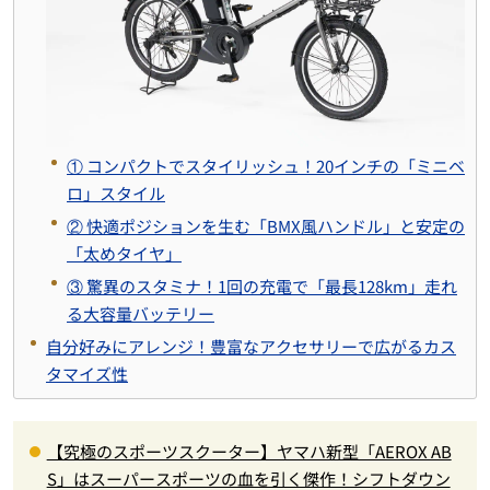
① コンパクトでスタイリッシュ！20インチの「ミニベ
ロ」スタイル
② 快適ポジションを生む「BMX風ハンドル」と安定の
「太めタイヤ」
③ 驚異のスタミナ！1回の充電で「最長128km」走れ
る大容量バッテリー
自分好みにアレンジ！豊富なアクセサリーで広がるカス
タマイズ性
【究極のスポーツスクーター】ヤマハ新型「AEROX AB
S」はスーパースポーツの血を引く傑作！シフトダウン