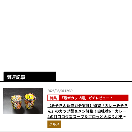
関連記事
2026/08/06 12:30
特集
「最新カップ麺」ガチレビュー！
【みそきん新作ガチ実食】待望「カレーみそき
ん」のカップ麺＆メシ降臨！白味噌6：カレー
4の甘口コク旨スープ＆ゴロッと大ぶりポテト
に歓喜
グルメ