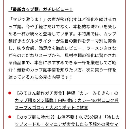
「最新カップ麺」ガチレビュー！
「マジで激うま！」の声が飛び出すほど進化を続けるカ
ップ麺。今や手軽さだけでなく、本格的な味わいを楽し
める一杯が続々と登場しています。本特集では、カップ
麺好きのグルメライターが注目の新作をテーマ別に実食
し、味や食感、満足度を徹底レビュー。ラーメン店さな
がらのこだわりスープから、具材や麺の進化に驚かされ
る商品まで、本当におすすめできる一杯を厳選してご紹
介！最新のカップ麺事情を知りたい方、次に買う一杯を
迷っている方に必見の内容です！
【みそきん新作ガチ実食】待望「カレーみそきん」の
カップ麺＆メシ降臨！白味噌6：カレー4の甘口コク旨
スープ＆ゴロッと大ぶりポテトに歓喜
【カップ麺に冷水!?】お湯不要！水で5分戻す「冷しカ
ップヌードル」をマニアが実食したら予想外の激ウマ