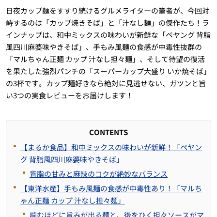
日夜カップ麺をすすり続けるグルメライターの筆者が、今回対
峙するのは「カップ焼きそば」と「汁なし麺」の傑作たち！ラ
インナップは、和中ミックスの味わいが新鮮な「ペヤング 背脂
風四川麻婆味やきそば」、手もみ風麺の食感が中毒性抜群の
「マルちゃん正麺 カップ 汁なし担々麺」、そして待望の復活
を果たした強烈パンチの「スーパーカップ大盛り いか焼そば」
の3杯です。カップ麺好きなら絶対に見逃せない、ガツンと旨
い3つの実食レビューをお届けします！
CONTENTS
【まるか食品】和中ミックスの味わいが新鮮！「ペヤン
グ 背脂風四川麻婆味やきそば」
背脂の甘みと麻辣のコクが絶妙なバランス
【東洋水産】手もみ風麺の食感が中毒性あり！「マルち
ゃん正麺 カップ 汁なし担々麺」
噛むほどに旨みが出る麺と、後をひく担々ソースがマ