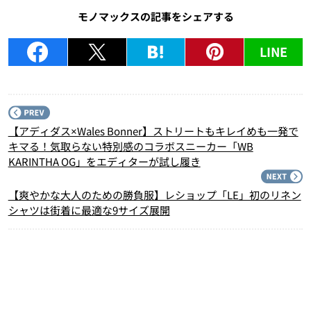
モノマックスの記事をシェアする
LINE
P
【アディダス×Wales Bonner】ストリートもキレイめも一発で
キマる！気取らない特別感のコラボスニーカー「WB
KARINTHA OG」をエディターが試し履き
N
【爽やかな大人のための勝負服】レショップ「LE」初のリネン
シャツは街着に最適な9サイズ展開