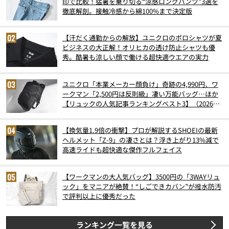
印で比較！猛暑を乗り切る“涼感ロングパンツ”3選を
徹底解剖。接触冷感から綿100%まで決定版
【汗だく通勤からの解放】ユニクロのポロシャツが夏
ビジネスの大正解！オリヒカの透け防止シャツも優
秀。酷暑も涼しい顔で働ける超快適ウエアの実力
ユニクロ「本業メーカー顔負け」奇跡の4,990円、ワ
ークマン「2,500円は反則級」凄い万能バッグ…ほか
【リュックの人気記事ランキングベスト3】（2026年
6月版）
【換気量1.9倍の衝撃】プロが解説するSHOEIの最新
ヘルメット「Z-9」の凄さとは？浮き上がり13%減で
高速ライドも超快適な傑作フルフェイス
【ワークマンの大人気バッグ】3500円の「3WAYリュ
ック」をマニアが絶賛！“しごできカバン”が撥水防汚
で評判以上に優秀だった
ランキング一覧を見る