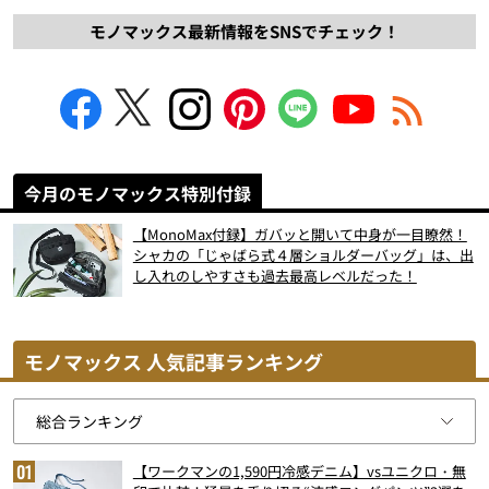
モノマックス最新情報をSNSでチェック！
今月のモノマックス特別付録
【MonoMax付録】ガバッと開いて中身が一目瞭然！
シャカの「じゃばら式４層ショルダーバッグ」は、出
し入れのしやすさも過去最高レベルだった！
モノマックス 人気記事ランキング
【ワークマンの1,590円冷感デニム】vsユニクロ・無