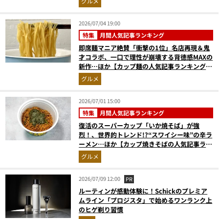
グルメ
2026/07/04 19:00
特集
月間人気記事ランキング
即席麺マニア絶賛「衝撃の1位」名店再現＆鬼
才コラボ、一口で理性が崩壊する背徳感MAXの
新作…ほか【カップ麺の人気記事ランキングベ
スト3】（2026年5月版）
グルメ
2026/07/01 15:00
特集
月間人気記事ランキング
復活のスーパーカップ「いか焼そば」が強
烈！、世界的トレンド!?“スワイシー味”の辛ラ
ーメン…ほか【カップ焼きそばの人気記事ラン
キングベスト3】（2026年5月版）
グルメ
2026/07/09 12:00
PR
ルーティンが感動体験に！Schickのプレミア
ムライン「プロジスタ」で始めるワンランク上
のヒゲ剃り習慣