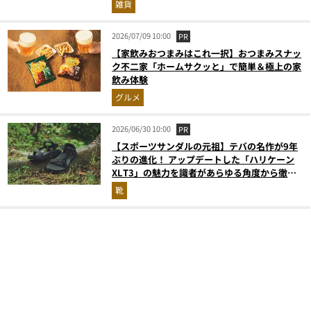
雑貨
2026/07/09 10:00
PR
【家飲みおつまみはこれ一択】おつまみスナッ
ク不二家「ホームサクッと」で簡単＆極上の家
飲み体験
グルメ
2026/06/30 10:00
PR
【スポーツサンダルの元祖】テバの名作が9年
ぶりの進化！ アップデートした「ハリケーン
XLT3」の魅力を識者があらゆる角度から徹底
解説！
靴