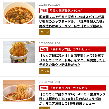
2026/08/03 19:00
特集
月間人気記事ランキング
即席麺マニアがガチ採点！1位はスパイスが凄
い衝撃のカップヌードル、「理解を超えた味」
魔改造わかめラーメン…ほか【カップ麺の人気
記事ランキングベスト3】（2026年6月版）
グルメ
2026/07/30 12:00
特集
「最新カップ麺」ガチレビュー！
【カップ麺に冷水!?】お湯不要！水で5分戻す
「冷しカップヌードル」をマニアが実食したら
予想外の激ウマ新体験だった
グルメ
2026/07/18 12:00
特集
「最新カップ麺」ガチレビュー！
【このカップ麺がウマい】今年の「醤油カップ
麺」は超豊作！TRY大賞1位の名店コラボほ
か、マニア激推しの3杯を徹底レビュー