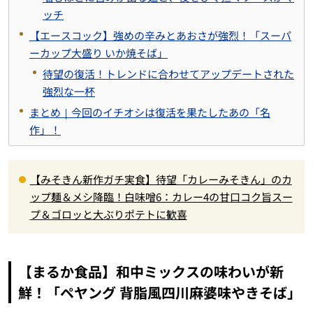
ッチ
【エースコック】強めの辛みとあおさが強烈！「スーパ
ーカップ大盛り いか焼そば」
待望の復活！トレンドに合わせてアップデートされた
強烈な一杯
まとめ｜今回のイチオシは復活を果たしたあの「名
作」！
【みそきん新作ガチ実食】待望「カレーみそきん」のカ
ップ麺＆メシ降臨！白味噌6：カレー4の甘口コク旨スー
プ＆ゴロッと大ぶりポテトに歓喜
【まるか食品】和中ミックスの味わいが新
鮮！「ペヤング 背脂風四川麻婆味やきそば」