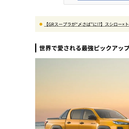
【GRスープラが“〆さば”に!?】スシロー
＆体験型演出に大人も子供も大興奮間違い
世界で愛される最強ピックアップ