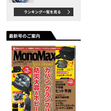
者が語る「GWR-B3000」最
新ムーブメントの衝撃
ランキング一覧を見る
最新号のご案内