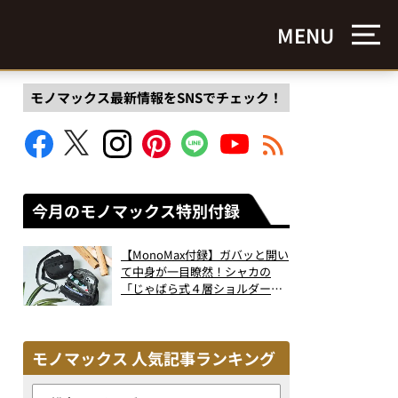
MENU
モノマックス最新情報をSNSでチェック！
今月のモノマックス特別付録
【MonoMax付録】ガバッと開い
て中身が一目瞭然！シャカの
「じゃばら式４層ショルダーバ
ッグ」は、出し入れのしやすさ
も過去最高レベルだった！
モノマックス 人気記事ランキング