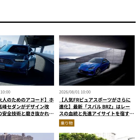
 10:00
2026/08/01 10:00
大人のためのアコード】ホ
【人気FRピュアスポーツがさらに
高峰セダンがデザイン改
進化】最新「スバル BRZ」はレー
の安全技術と磨き抜かれた
スの血統と先進アイサイトを宿す傑
さらに上質に
作へ
乗り物