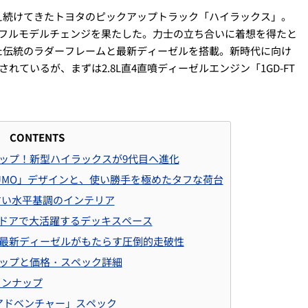
え続けてきたトヨタのピックアップトラック「ハイラックス」。
とフルモデルチェンジを果たした。力士の立ち合いに着想を得たと
た伝統のラダーフレームと最新ディーゼルを搭載。新時代に向け
れているが、まずは2.8L直4直噴ディーゼルエンジン「1GD-FT
CONTENTS
ップ！新型ハイラックスが9代目へ進化
 SUMO」デザインと、使い勝手を極めたタフな荷台
すい水平基調のインテリア
ウトドアで大活躍するデッキスペース
最新ディーゼルがもたらす圧倒的走破性
ップと価格・スペック詳細
インナップ
 アドベンチャー」スペック