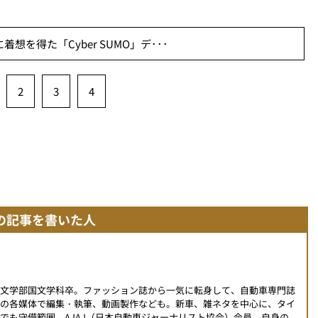
想を得た「Cyber SUMO」デ･･･
2
3
4
の記事を書いた人
学文学部国文学科卒。ファッション誌から一気に転身して、自動車専門誌
外の各媒体で編集・執筆、動画製作なども。新車、雑ネタを中心に、タイ
でも守備範囲。AJAJ（日本自動車ジャーナリスト協会）会員。自身の