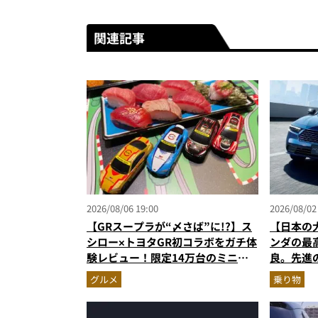
関連記事
2026/08/06 19:00
2026/08/02
【GRスープラが“〆さば”に!?】ス
【日本の
シロー×トヨタGR初コラボをガチ体
ンダの最
験レビュー！限定14万台のミニカ
良。先進
ー＆体験型演出に大人も子供も大興
美しさで
グルメ
乗り物
奮間違いなし