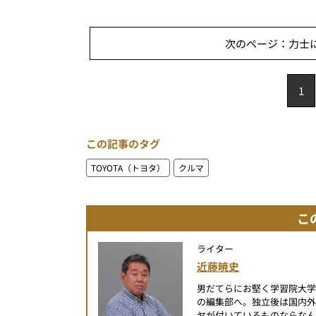
次のページ：力士に着
1
この記事のタグ
TOYOTA（トヨタ）
クルマ
こ
ライター
近藤暁史
男だてらにお堅く学習院大
の編集部へ。独立後は国内
ヤが付いているものならなん