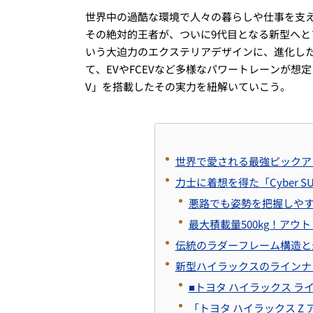
世界中の過酷な環境で人々の暮らしや仕事を支
その絶対的王者が、ついに9代目となる新型へ
いう大迫力のエクステリアデザインに、進化し
て、EVやFCEVなど多様なパワートレーンが想定さ
V」を搭載したその実力を紐解いていこう。
世界で愛される最強ピックア
力士に着想を得た「Cyber
悪路でも姿勢を把握しや
最大積載量500kg！ア
伝統のラダーフレーム構造と
新型ハイラックスのラインナ
■トヨタ ハイラックス ラ
「トヨタ ハイラックス Z