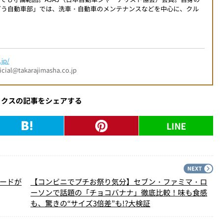
こんどう自動車部」では、洗車・自動車のメンテナンスなどを中心に、クル
jp/
l@takarajimasha.co.jp
ックスの記事をシェアする
LINE
PREV
N
ダードが
【コンビニでプチお祭り気分】セブン・ファミマ・ロ
ーソンで話題の「チョコバナナ」徹底比較！味も食感
も、驚きの“サイズ3倍差”も!?大検証