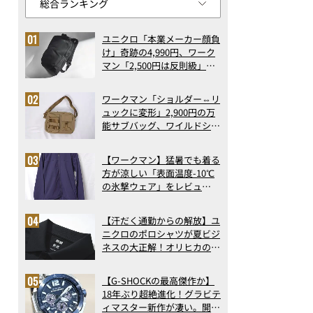
ユニクロ「本業メーカー顔負
け」奇跡の4,990円、ワーク
マン「2,500円は反則級」凄
い万能バッグ…ほか【リュッ
クの人気記事ランキングベス
ワークマン「ショルダー⇔リ
ト3】（2026年6月版）
ュックに変形」2,900円の万
能サブバッグ、ワイルドシン
グス“水に強い”初コラボ付
録…ほか【休日バッグの人気
【ワークマン】猛暑でも着る
記事ランキングベスト3】
方が涼しい「表面温度-10℃
（2026年6月版）
の氷撃ウェア」をレビュ
ー！“腕だけ濡らすのが正
解”の気化冷却機能が凄い
【汗だく通勤からの解放】ユ
ニクロのポロシャツが夏ビジ
ネスの大正解！オリヒカの透
け防止シャツも優秀。酷暑も
涼しい顔で働ける超快適ウエ
【G-SHOCKの最高傑作か】
アの実力
18年ぶり超絶進化！グラビテ
ィマスター新作が凄い。開発