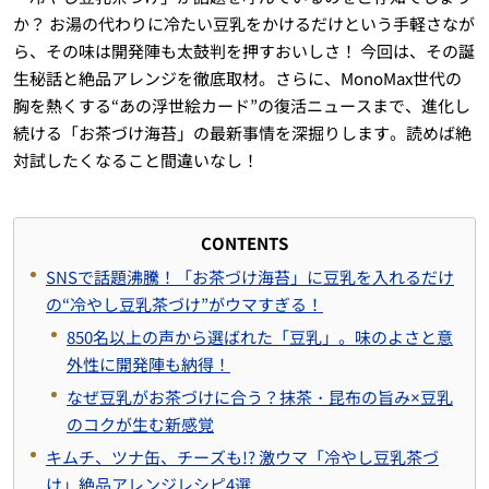
か？ お湯の代わりに冷たい豆乳をかけるだけという手軽さなが
ら、その味は開発陣も太鼓判を押すおいしさ！ 今回は、その誕
生秘話と絶品アレンジを徹底取材。さらに、MonoMax世代の
胸を熱くする“あの浮世絵カード”の復活ニュースまで、進化し
続ける「お茶づけ海苔」の最新事情を深掘りします。読めば絶
対試したくなること間違いなし！
CONTENTS
SNSで話題沸騰！「お茶づけ海苔」に豆乳を入れるだけ
の“冷やし豆乳茶づけ”がウマすぎる！
850名以上の声から選ばれた「豆乳」。味のよさと意
外性に開発陣も納得！
なぜ豆乳がお茶づけに合う？抹茶・昆布の旨み×豆乳
のコクが生む新感覚
キムチ、ツナ缶、チーズも!? 激ウマ「冷やし豆乳茶づ
け」絶品アレンジレシピ4選