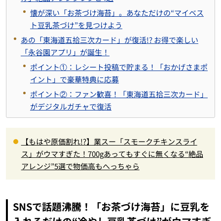
懐が深い「お茶づけ海苔」。あなただけの“マイベス
ト豆乳茶づけ”を見つけよう
あの「東海道五拾三次カード」が復活!? お得で楽しい
「永谷園アプリ」が誕生！
ポイント①：レシート投稿で貯まる！「おかげさまポ
イント」で豪華特典に応募
ポイント②：ファン歓喜！「東海道五拾三次カード」
がデジタルガチャで復活
【もはや原価割れ!?】業スー「スモークチキンスライ
ス」がウマすぎた！700gあってもすぐに無くなる“絶品
アレンジ”5選で物価高もへっちゃら
SNSで話題沸騰！「お茶づけ海苔」に豆乳を