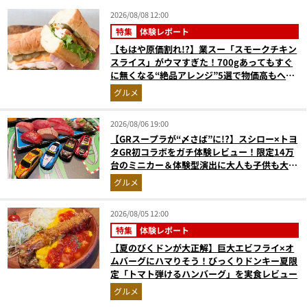
2026/08/08 12:00
特集
体験レポート
【もはや原価割れ!?】業スー「スモークチキン
スライス」がウマすぎた！700gあってもすぐ
に無くなる“絶品アレンジ”5選で物価高もへっ
ちゃら
グルメ
2026/08/06 19:00
【GRスープラが“〆さば”に!?】スシロー×トヨ
タGR初コラボをガチ体験レビュー！限定14万
台のミニカー＆体験型演出に大人も子供も大興
奮間違いなし
グルメ
2026/08/05 12:00
特集
体験レポート
【夏のびくドンが大正解】巨大エビフライ×オ
ムバーグにハマりそう！びっくりドンキー夏限
定「トマト弾けるハンバーグ」を実食レビュー
グルメ