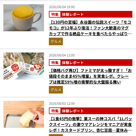
2026/08/04 19:00
特集
体験レポート
【130円の至福】永谷園の伝説スイーツ「モコ
モコ」が12年ぶり復活！ファン大歓喜のマグ
カップで作る絶品ケーキを食べたらやっぱり最
高にウマかった
グルメ
2026/08/04 12:00
特集
体験レポート
【価格バグ再び】ファミマが太っ腹すぎ！「お
値段そのまま45%増量」を実食レポ。クレー
プは推定59%増の衝撃的な大盤振る舞い
グルメ
2026/08/03 12:00
特集
体験レポート
【1食45円の衝撃】業スーの神コスパ「1Lパッ
クスイーツ」の激ウマアレンジをマニアが実食
レポ！カスタードプリン、杏仁豆腐…夏休みの
おやつに最強すぎた