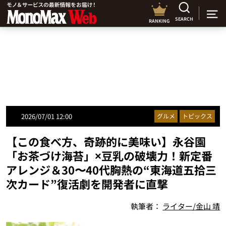
SEARCH
RANKING
2026/07/01 12:00
グルメ
トピックス
【この食べ方、奇跡的に美味い】永谷園
「お茶づけ海苔」×豆乳の破壊力！新定番
アレンジ＆30〜40代胸熱の“東海道五拾三
次カード”復活劇を開発者に直撃
執筆者：
ライター/金山 靖