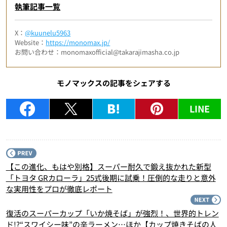
執筆記事一覧
X：
@kuunelu5963
Website：
https://monomax.jp/
お問い合わせ：monomaxofficial@takarajimasha.co.jp
モノマックスの記事をシェアする
LINE
P
【この進化、もはや別格】スーパー耐久で鍛え抜かれた新型
「トヨタ GRカローラ」25式後期に試乗！圧倒的な走りと意外
な実用性をプロが徹底レポート
N
復活のスーパーカップ「いか焼そば」が強烈！、世界的トレン
ド!?“スワイシー味”の辛ラーメン…ほか【カップ焼きそばの人