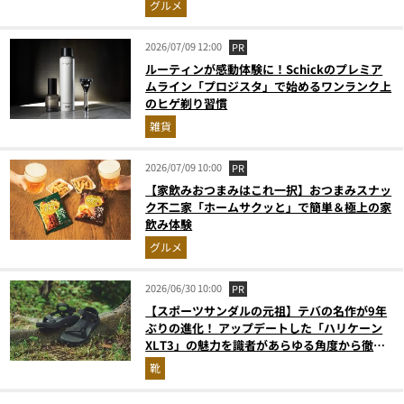
グルメ
2026/07/09 12:00
PR
ルーティンが感動体験に！Schickのプレミア
ムライン「プロジスタ」で始めるワンランク上
のヒゲ剃り習慣
雑貨
2026/07/09 10:00
PR
【家飲みおつまみはこれ一択】おつまみスナッ
ク不二家「ホームサクッと」で簡単＆極上の家
飲み体験
グルメ
2026/06/30 10:00
PR
【スポーツサンダルの元祖】テバの名作が9年
ぶりの進化！ アップデートした「ハリケーン
XLT3」の魅力を識者があらゆる角度から徹底
解説！
靴