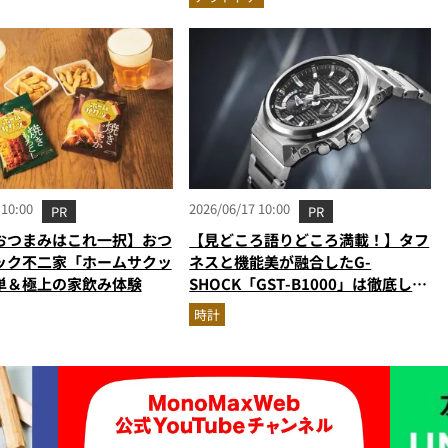
 10:00
2026/06/17 10:00
PR
PR
おつまみはこれ一択】おつ
【見どころ語りどころ満載！】タフ
ック不二家「ホームサクッ
ネスと機能美が融合したG-
単＆極上の家飲み体験
SHOCK「GST-B1000」は徹底した
こだわりで魅せる珠玉の一本だ
時計