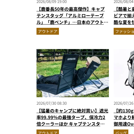
2026/08/09 19:00
2026/08/04
【鹿番長50年の最高傑作】キャプ
【酷暑と
テンスタッグ「アルミローテーブ
ビアで揃
ル」「鹿ベンチ」…日本のアウトド
酷な夏を
アを創った歴史と継続・進化を続け
エア」セ
アウトドア
ファッシ
る定番神ギア11選
2026/07/30 08:30
2026/07/26
【猛暑のキャンプに絶対買い】遮光
【約130
率99.99％の最強タープ、保冷力2
マホより軽
倍クーラーほか キャプテンスタッ
御用達Ov
グの快適ギア6選を徹底解説
イダー素
アウトドア
バッグ