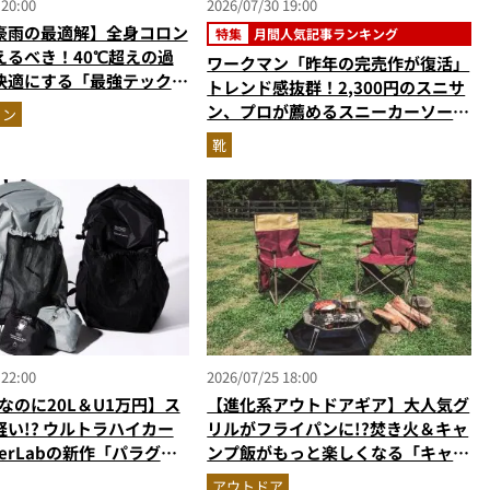
 20:00
2026/07/30 19:00
豪雨の最適解】全身コロン
特集
月間人気記事ランキング
えるべき！40℃超えの過
ワークマン「昨年の完売作が復活」
快適にする「最強テックウ
トレンド感抜群！2,300円のスニサ
ットアップ
ン、プロが薦めるスニーカーソール
ョン
搭載“走れるサンダル”…ほか【夏
靴
シューズの人気記事ランキングベス
ト3】（2026年6月版）
 22:00
2026/07/25 18:00
gなのに20L＆U1万円】ス
【進化系アウトドアギア】大人気グ
い!? ウルトラハイカー
リルがフライパンに!?焚き火＆キャ
erLabの新作「パラグラ
ンプ飯がもっと楽しくなる「キャプ
材バックパック」に大注目
テンスタッグの最強ギア」4選
アウトドア