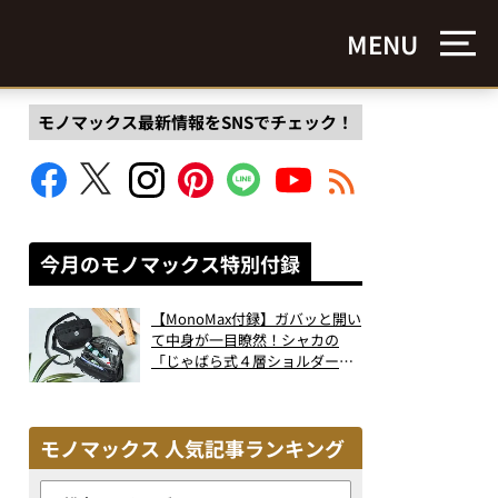
MENU
モノマックス最新情報をSNSでチェック！
今月のモノマックス特別付録
【MonoMax付録】ガバッと開い
て中身が一目瞭然！シャカの
「じゃばら式４層ショルダーバ
ッグ」は、出し入れのしやすさ
も過去最高レベルだった！
モノマックス 人気記事ランキング