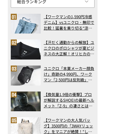
【ワークマンの1,590円冷感
デニム】vsユニクロ・無印で
比較！猛暑を乗り切る“涼感
ロングパンツ”3選を徹底解
剖。接触冷感から綿100%ま
【汗だく通勤からの解放】ユ
で決定版
ニクロのポロシャツが夏ビジ
ネスの大正解！オリヒカの透
け防止シャツも優秀。酷暑も
涼しい顔で働ける超快適ウエ
ユニクロ「本業メーカー顔負
アの実力
け」奇跡の4,990円、ワーク
マン「2,500円は反則級」凄
い万能バッグ…ほか【リュッ
クの人気記事ランキングベス
【換気量1.9倍の衝撃】プロ
ト3】（2026年6月版）
が解説するSHOEIの最新ヘル
メット「Z-9」の凄さとは？
浮き上がり13%減で高速ライ
ドも超快適な傑作フルフェイ
【ワークマンの大人気バッ
ス
グ】3500円の「3WAYリュッ
ク」をマニアが絶賛！“しご