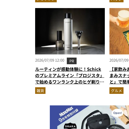
2026/07/09 12:00
2026/07/09
PR
ルーティンが感動体験に！Schick
【家飲み
のプレミアムライン「プロジスタ」
まみスナ
で始めるワンランク上のヒゲ剃り習
と」で簡
慣
雑貨
グルメ