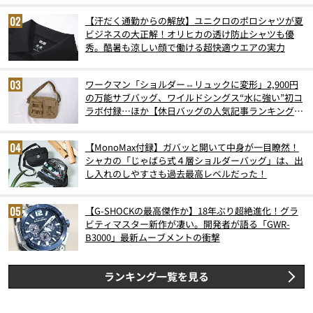
【汗だく通勤からの解放】ユニクロのポロシャツが夏
ビジネスの大正解！オリヒカの透け防止シャツも優
秀。酷暑も涼しい顔で働ける超快適ウエアの実力
ワークマン「ショルダー⇔リュックに変形」2,900円
の万能サブバッグ、ワイルドシングス“水に強い”初コ
ラボ付録…ほか【休日バッグの人気記事ランキングベ
スト3】（2026年6月版）
【MonoMax付録】ガバッと開いて中身が一目瞭然！
シャカの「じゃばら式４層ショルダーバッグ」は、出
し入れのしやすさも過去最高レベルだった！
【G-SHOCKの最高傑作か】18年ぶり超絶進化！グラ
ビティマスター新作が凄い。開発者が語る「GWR-
B3000」最新ムーブメントの衝撃
ランキング一覧を見る