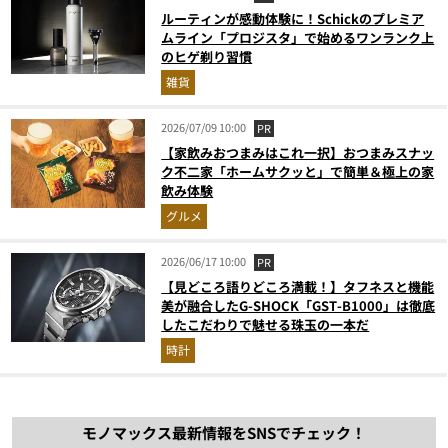
ルーティンが感動体験に！Schickのプレミア
ムライン「プロジスタ」で始めるワンランク上
のヒゲ剃り習慣
雑貨
2026/07/09 10:00
PR
【家飲みおつまみはこれ一択】おつまみスナッ
ク不二家「ホームサクッと」で簡単＆極上の家
飲み体験
グルメ
2026/06/17 10:00
PR
【見どころ語りどころ満載！】タフネスと機能
美が融合したG-SHOCK「GST-B1000」は徹底
したこだわりで魅せる珠玉の一本だ
時計
モノマックス最新情報をSNSでチェック！