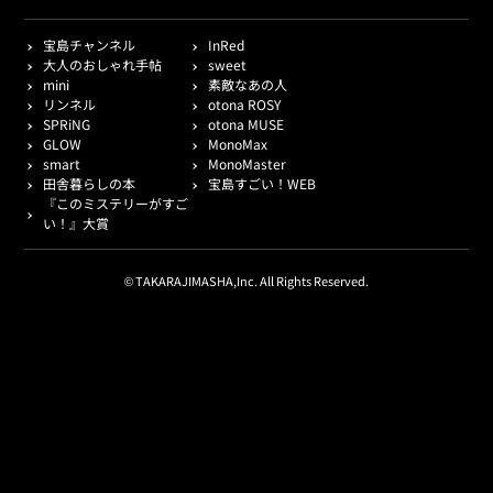
宝島チャンネル
InRed
大人のおしゃれ手帖
sweet
mini
素敵なあの人
リンネル
otona ROSY
SPRiNG
otona MUSE
GLOW
MonoMax
smart
MonoMaster
田舎暮らしの本
宝島すごい！WEB
『このミステリーがすご
い！』大賞
© TAKARAJIMASHA,Inc. All Rights Reserved.