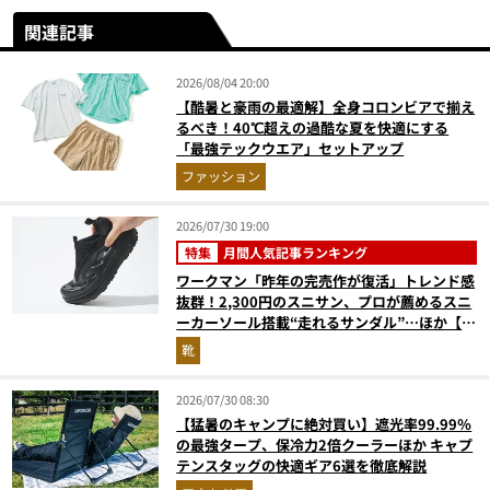
関連記事
2026/08/04 20:00
【酷暑と豪雨の最適解】全身コロンビアで揃え
るべき！40℃超えの過酷な夏を快適にする
「最強テックウエア」セットアップ
ファッション
2026/07/30 19:00
特集
月間人気記事ランキング
ワークマン「昨年の完売作が復活」トレンド感
抜群！2,300円のスニサン、プロが薦めるスニ
ーカーソール搭載“走れるサンダル”…ほか【夏
シューズの人気記事ランキングベスト3】
靴
（2026年6月版）
2026/07/30 08:30
【猛暑のキャンプに絶対買い】遮光率99.99％
の最強タープ、保冷力2倍クーラーほか キャプ
テンスタッグの快適ギア6選を徹底解説