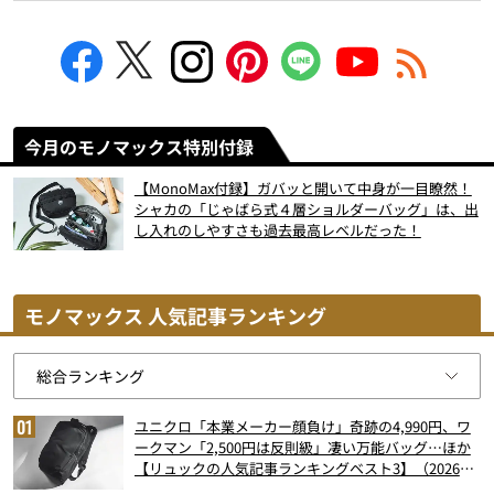
今月のモノマックス特別付録
【MonoMax付録】ガバッと開いて中身が一目瞭然！
シャカの「じゃばら式４層ショルダーバッグ」は、出
し入れのしやすさも過去最高レベルだった！
モノマックス 人気記事ランキング
ユニクロ「本業メーカー顔負け」奇跡の4,990円、ワ
ークマン「2,500円は反則級」凄い万能バッグ…ほか
【リュックの人気記事ランキングベスト3】（2026年
6月版）