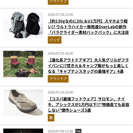
アウトドア
2026/07/26 22:00
【約130gなのに20L＆U1万円】スマホより軽
い!? ウルトラハイカー御用達OverLabの新作
「パラグライダー素材バックパック」に大注目
バッグ
2026/07/25 18:00
【進化系アウトドアギア】大人気グリルがフラ
イパンに!?焚き火＆キャンプ飯がもっと楽しく
なる「キャプテンスタッグの最強ギア」4選
アウトドア
2026/07/24 20:00
【コスパ最強フットウェア】サロモン、ナイ
キ、アシックスが1万円以下!?“物価高でも妥協
しない”傑作シューズ3選
靴
2026/07/09 12:00
PR