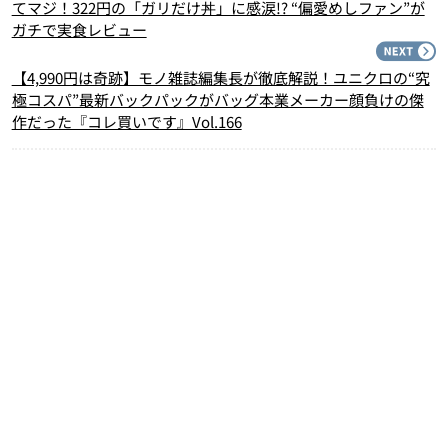
てマジ！322円の「ガリだけ丼」に感涙!? “偏愛めしファン”が
ガチで実食レビュー
N
【4,990円は奇跡】モノ雑誌編集長が徹底解説！ユニクロの“究
極コスパ”最新バックパックがバッグ本業メーカー顔負けの傑
作だった『コレ買いです』Vol.166