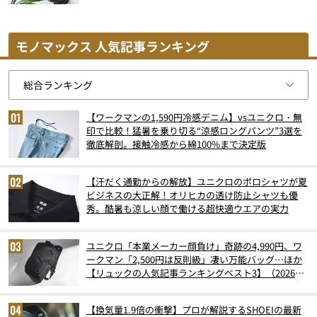
モノマックス 人気記事ランキング
【ワークマンの1,590円冷感デニム】vsユニクロ・無
印で比較！猛暑を乗り切る“涼感ロングパンツ”3選を
徹底解剖。接触冷感から綿100%まで決定版
【汗だく通勤からの解放】ユニクロのポロシャツが夏
ビジネスの大正解！オリヒカの透け防止シャツも優
秀。酷暑も涼しい顔で働ける超快適ウエアの実力
ユニクロ「本業メーカー顔負け」奇跡の4,990円、ワ
ークマン「2,500円は反則級」凄い万能バッグ…ほか
【リュックの人気記事ランキングベスト3】（2026年
6月版）
【換気量1.9倍の衝撃】プロが解説するSHOEIの最新