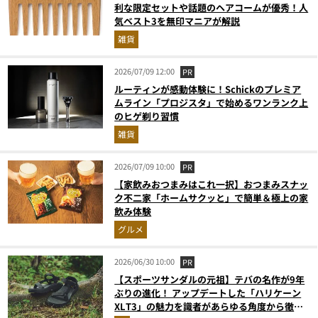
利な限定セットや話題のヘアコームが優秀！人
気ベスト3を無印マニアが解説
雑貨
2026/07/09 12:00
PR
ルーティンが感動体験に！Schickのプレミア
ムライン「プロジスタ」で始めるワンランク上
のヒゲ剃り習慣
雑貨
2026/07/09 10:00
PR
【家飲みおつまみはこれ一択】おつまみスナッ
ク不二家「ホームサクッと」で簡単＆極上の家
飲み体験
グルメ
2026/06/30 10:00
PR
【スポーツサンダルの元祖】テバの名作が9年
ぶりの進化！ アップデートした「ハリケーン
XLT3」の魅力を識者があらゆる角度から徹底