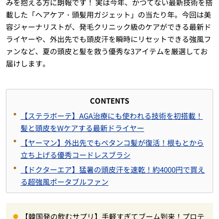
みを抱える方に朗報です！ 実は今年、かつてない最新技術を搭
載した「ヘアケア・頭髪用ガジェット」の当たり年。今回は美
容ジャーナリストが、発毛クリニック級のケアができる最新ド
ライヤーや、外出先でも頭皮汗を瞬時にリセットできる強風フ
ァンなど、夏の頭皮と髪を救う優秀な3アイテムを厳選してお
届けします。
CONTENTS
【ステラボーテ】AGA治療にも使われる技術を初搭載！
髪と頭皮をWケアする最新ドライヤー
【ヤーマン】外出先でもペタンコ髪が復活！根もとから
立ち上げる優秀コードレスブラシ
【ドクターエア】猛暑の頭皮汗を速乾！約4000円で買え
る超強風ポータブルファン
【韓国発の飲むサプリ】手軽すぎてブーム到来！プロテ