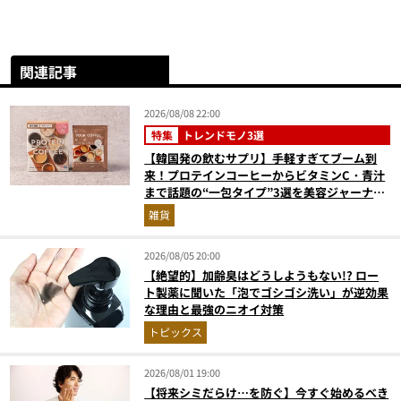
関連記事
2026/08/08 22:00
特集
トレンドモノ3選
【韓国発の飲むサプリ】手軽すぎてブーム到
来！プロテインコーヒーからビタミンC・青汁
まで話題の“一包タイプ”3選を美容ジャーナリ
ストが徹底解説
雑貨
2026/08/05 20:00
【絶望的】加齢臭はどうしようもない!? ロー
ト製薬に聞いた「泡でゴシゴシ洗い」が逆効果
な理由と最強のニオイ対策
トピックス
2026/08/01 19:00
【将来シミだらけ…を防ぐ】今すぐ始めるべき