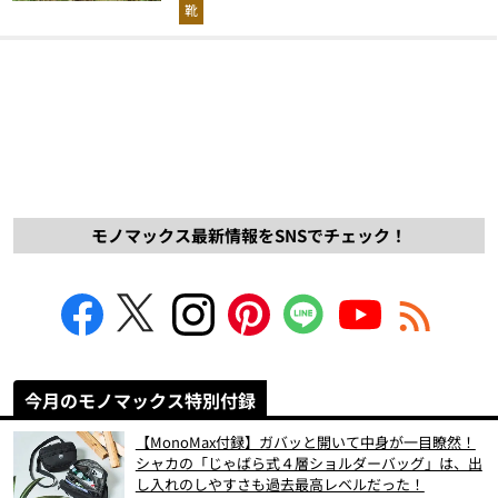
解説！
靴
モノマックス最新情報をSNSでチェック！
今月のモノマックス特別付録
【MonoMax付録】ガバッと開いて中身が一目瞭然！
シャカの「じゃばら式４層ショルダーバッグ」は、出
し入れのしやすさも過去最高レベルだった！