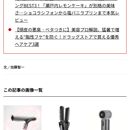
ングBEST3！「瀬戸内レモンケーキ」が別格の美味
さ…ショコラシフォンから塩バニラプリンまで本気レ
ビュー
【頭皮の悪臭・ベタつきに】美容プロ解説、猛暑で増
える“脂性フケ”を防ぐ！ドラッグストアで買える優秀
ヘアケア3選
文／加藤智一
この記事の画像一覧