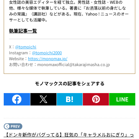
女性誌の美容エディターを経て独立。男性誌・女性誌・WEBの
他、様々な媒体で執筆している。著書に『お洒落以前の身だしな
みの常識』（講談社）などがある。現在、Yahoo ! ニュースのオー
サーとしても活躍中。
執筆記事一覧
X：
@tomoichi
Instagram：
@tomoichi2000
Website：
https://monomax.jp/
お問い合わせ：monomaxofficial@takarajimasha.co.jp
モノマックスの記事をシェアする
LINE
P
【ドンキ新作がバグってる】狂気の「キャラメルおにぎり」っ