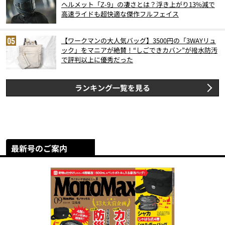
ヘルメット「Z-9」の凄さとは？浮き上がり13%減で
高速ライドも超快適な傑作フルフェイス
【ワークマンの大人気バッグ】3500円の「3WAYリュ
ック」をマニアが絶賛！“しごできカバン”が撥水防汚
で評判以上に優秀だった
ランキング一覧を見る
最新号のご案内