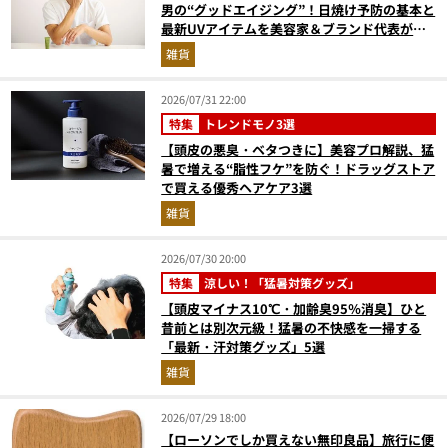
男の“グッドエイジング”！日焼け予防の基本と
最新UVアイテムを美容家＆ブランド代表がプ
ロ目線で指南／大人の価値向上研究所
雑貨
2026/07/31 22:00
特集
トレンドモノ3選
【頭皮の悪臭・ベタつきに】美容プロ解説、猛
暑で増える“脂性フケ”を防ぐ！ドラッグストア
で買える優秀ヘアケア3選
雑貨
2026/07/30 20:00
特集
涼しい！「猛暑対策グッズ」
【頭皮マイナス10℃・加齢臭95％消臭】ひと
昔前とは別次元級！猛暑の不快感を一掃する
「最新・汗対策グッズ」5選
雑貨
2026/07/29 18:00
【ローソンでしか買えない無印良品】旅行に便