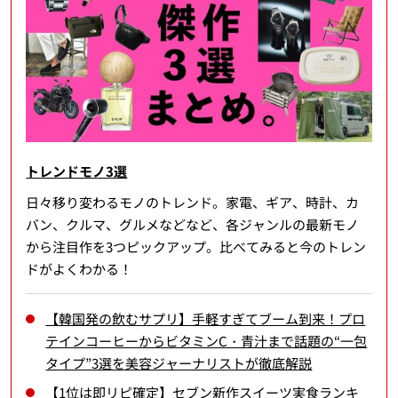
トレンドモノ3選
日々移り変わるモノのトレンド。家電、ギア、時計、カ
バン、クルマ、グルメなどなど、各ジャンルの最新モノ
から注目作を3つピックアップ。比べてみると今のトレン
ドがよくわかる！
【韓国発の飲むサプリ】手軽すぎてブーム到来！プロ
テインコーヒーからビタミンC・青汁まで話題の“一包
タイプ”3選を美容ジャーナリストが徹底解説
【1位は即リピ確定】セブン新作スイーツ実食ランキ